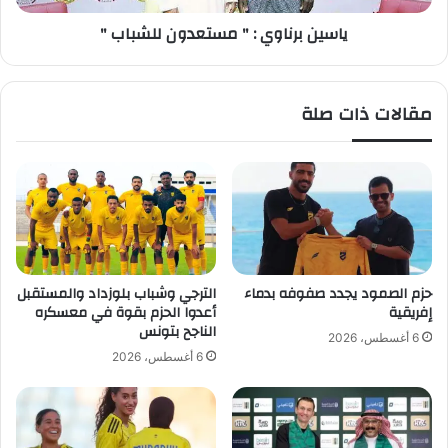
ح
ا
ياسين برناوي : " مستعدون للشباب "
و
و
ل
ي
ق
:
ض
"
مقالات ذات صلة
ي
م
ة
س
ا
ت
ل
ع
ل
د
ا
و
ع
ن
ب
ل
م
ل
حزم الصمود يجدد صفوفه بدماء
الترجي وشباب بلوزداد والمستقبل
ا
ش
إفريقية
أعدوا الحزم بقوة في معسكره
ن
ب
الناجح بتونس
6 أغسطس، 2026
س
ا
6 أغسطس، 2026
و
ب
"