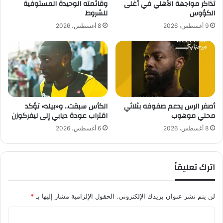
ت
تذاكر مواجهة الأهلي في أغلى
وقائمته الوحيدة المستوفية
ل
الكؤوس
للشروط
ج
9 أغسطس، 2026
8 أغسطس، 2026
م
ا
ه
ي
ر
ا
ل
أصفر الرس يدعم صفوفه بثلاثي
الكأس سبقت.. و«بيلد» تؤكد
د
محلي موهوب
اقتراب عودة ديابي إلى ليفركوزن
ا
ن
8 أغسطس، 2026
6 أغسطس، 2026
ة
اترك تعليقاً
لن يتم نشر عنوان بريدك الإلكتروني.
الحقول الإلزامية مشار إليها بـ
*
ا