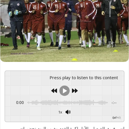
Press play to listen to this content
0:00
-:--
1x
GSpeech
Powered By
انهى فريق الفيصلي الأول لكرة القدم مغرب اليوم تحضيراته