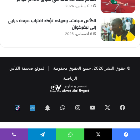
7 أغسطس، 2026
الكأس سبقت.. و«بيلد» تؤكد اقتراب عودة ديابي
إلى ليفركوزن
6 أغسطس، 2026
© حقوق النشر 2026، جميع الحقوق محفوظة | لموقع صحيفة الكأس
الرياضية
فيسبوك
‫X
‫YouTube
انستقرام
واتساب
Snapchat
ktok
Nabd
WP Twitter Auto Publish
Powered By :
XYZScripts.com