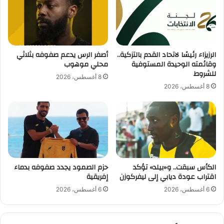
ل
و
ج
د
ن
ي
ة
.
ا
.
الرزيزاء رئيسًا لاتحاد القدم بالتزكية..
أصفر الرس يدعم صفوفه بثلاثي
ل
ا
وقائمته الوحيدة المستوفية
محلي موهوب
ا
ض
للشروط
8 أغسطس، 2026
ن
ب
8 أغسطس، 2026
ض
ط
ب
و
ا
ا
ط
أ
ن
د
ي
الكأس سبقت.. و«بيلد» تؤكد
حزم الصمود يجدد صفوفه بدماء
ت
اقتراب عودة ديابي إلى ليفركوزن
إفريقية
ك
م
6 أغسطس، 2026
6 أغسطس، 2026