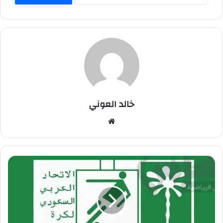
خالد العوني
موق
ع
الوي
ب
ا
ل
ا
ت
ح
ا