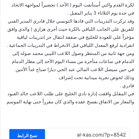
لكرة القدم والتي اُستأنفت اليوم ( الأحد ) تحضيراً لمواجهة الاتحاد
في جدة يوم الثلاثاء 3 يناير المقبل .
وقد تركزت التدريبات التي قادها التونسي جلال قادري المدير الفني
للفريق على الجانب اللياقي بالكرة حيث أجرى هزازي ( والذي وافق
مؤخراً على للعودة للخليج في صفقة انتقال حر )تدريبات لياقية
انفرادية لرفع المعدل اللياقي قبل الانخراط في التدريبات الجماعية .
ومن جهة ثانية من المنتظر وصول اللاعب الليبي محمد صوله إلى
الدمام في ساعات متأخرة من مساء اليوم الأحد إلى مطار الدمام
في حين سيصل اللاعب المالي عبد الحي ديارا صباح غداً الأثنين
وذلك لخوض تجربة ميدانية تحت إشراف
قادري .
في المقابل وافقت إدارة نادي الخليج على طلب اللاعب خالد العبود
والمعار من الاتفاق بفسخ عقده والذي كان مقرراً حتى نهاية الموسم
.
نسخ الرابط