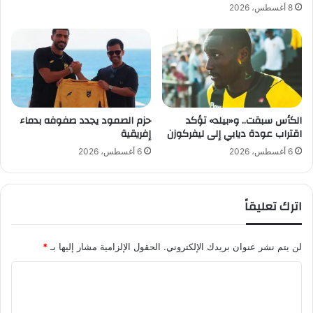
ل
8 أغسطس، 2026
ق
خ
ب
ي
ل
ر
ة
ي
أ
ح
م
ت
ا
ف
م
الكأس سبقت.. و«بيلد» تؤكد
حزم الصمود يجدد صفوفه بدماء
ي
اقتراب عودة ديابي إلى ليفركوزن
إفريقية
ا
ب
ل
ا
6 أغسطس، 2026
6 أغسطس، 2026
ع
ل
د
إ
ا
ع
اترك تعليقاً
ل
ل
ة
ا
م
لن يتم نشر عنوان بريدك الإلكتروني.
الحقول الإلزامية مشار إليها بـ
*
ي
"
ا
آ
ل
د
م