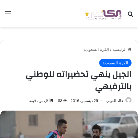
بحث عن
الق
الرئيسية
/
الكرة السعودية
الكرة السعودية
الجيل ينهي تحضيراته للوطني
بالترفيهي
خالد العوني
29 ديسمبر، 2016
88
أقل من دقيقة