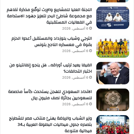
اللجنة العليا للمشاريع والإرث توقّع مذكرة تفاهم
مع مجموعة شاطئ البحر لتعزيز جهود الاستدامة
في الفعاليات المستقبلية
6 أغسطس، 2026
الترجي وشباب بلوزداد والمستقبل أعدوا الحزم
بقوة في معسكره الناجح بتونس
6 أغسطس، 2026
الفيفا يعيد ترتيب أوراقه… هل ينجو إنفانتينو من
اختبار التحالفات؟
6 أغسطس، 2026
الاتحاد السعودي للهجن يستحدث كأساً مخصصة
للسعوديين بجائزة نصف مليون ريال
6 أغسطس، 2026
وزير الشباب والرياضة يهنئ منتخب مصر للشطرنج
بتصدره جدول ميداليات البطولة العربية بـ34
ميدالية متنوعة