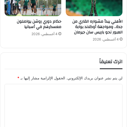
ا
م
ل
ا
ت
ل
س
ع
الأهلي يبدأ مشواره القاري من
حكام دوري روشن يواصلون
جدة.. ومواجهة أوكلاند بوابة
معسكرهم في أسبانيا
ع
د
العبور نحو باريس سان جيرمان
ي
ا
4 أغسطس، 2026
ن
ل
4 أغسطس، 2026
ي
ة
ة
اترك تعليقاً
لن يتم نشر عنوان بريدك الإلكتروني.
الحقول الإلزامية مشار إليها بـ
*
ا
ل
ت
ع
ل