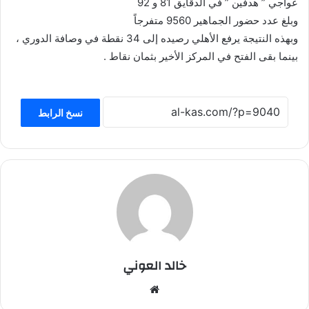
عواجي ” هدفين ” في الدقايق 81 و 92
وبلغ عدد حضور الجماهير 9560 متفرجاً
وبهذه النتيجة يرفع الأهلي رصيده إلى 34 نقطة في وصافة الدوري ،
بينما بقى الفتح في المركز الأخير بثمان نقاط .
نسخ الرابط
خالد العوني
موق
ع