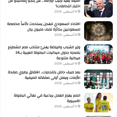
الفيفا يعيد ترتيب أوراقه… هل ينجو إنفانتينو من
اختبار التحالفات؟
6 أغسطس، 2026
الاتحاد السعودي للهجن يستحدث كأساً مخصصة
للسعوديين بجائزة نصف مليون ريال
6 أغسطس، 2026
وزير الشباب والرياضة يهنئ منتخب مصر للشطرنج
بتصدره جدول ميداليات البطولة العربية بـ34
ميدالية متنوعة
6 أغسطس، 2026
بعد صيف حافل بالتحديات.. الاتفاق يطوي صفحة
الأزمات ويعلن أولى صفقاته الصيفية
6 أغسطس، 2026
النصر يهزم الهلال برباعية في نهائي البطولة
الآسيوية
5 أغسطس، 2026