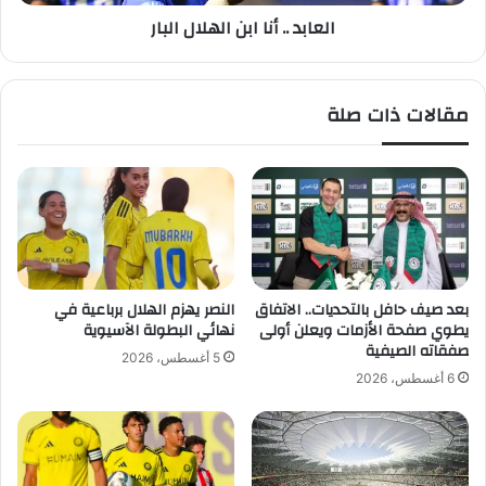
ر
أ
العابد .. أنا ابن الهلال البار
ي
ن
ج
ا
م
ا
ي
ب
مقالات ذات صلة
ل
ن
ا
ل
ه
ل
ا
ل
ا
ل
بعد صيف حافل بالتحديات.. الاتفاق
النصر يهزم الهلال برباعية في
ب
يطوي صفحة الأزمات ويعلن أولى
نهائي البطولة الآسيوية
ا
صفقاته الصيفية
5 أغسطس، 2026
ر
6 أغسطس، 2026