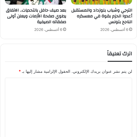
ر
ا
ا
و
الترجي وشباب بلوزداد والمستقبل
بعد صيف حافل بالتحديات.. الاتفاق
ي
أعدوا الحزم بقوة في معسكره
يطوي صفحة الأزمات ويعلن أولى
ل
الناجح بتونس
صفقاته الصيفية
و
،
ا
و
6 أغسطس، 2026
6 أغسطس، 2026
ل
ت
ع
ف
م
ت
اترك تعليقاً
ر
ح
ي
خ
ي
ط
لن يتم نشر عنوان بريدك الإلكتروني.
الحقول الإلزامية مشار إليها بـ
*
د
م
خ
ع
ا
ل
ا
ا
ل
د
ل
ر
ت
ت
ي
ع
د
ا
ر
ن
ل
ي
ي
ب
ا