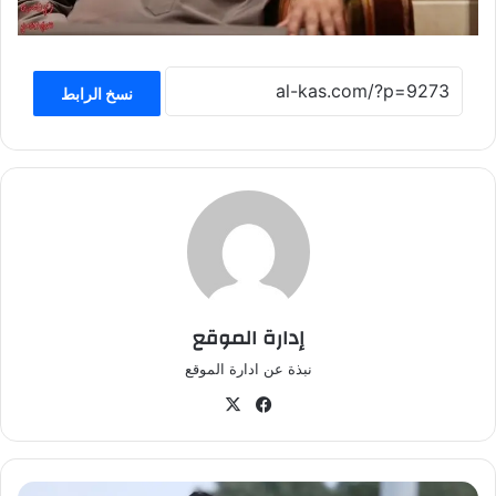
نسخ الرابط
إدارة الموقع
نبذة عن ادارة الموقع
في
‫X
سب
وك
ث