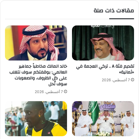
ص
ى
مقالات ذات صلة
ي
ط
ف
ا
ا
و
ل
ل
ق
ة
ا
ت
د
ش
م
و
!
ن
تقديم فئة A .. تركي العجمة في
خالد المالك مخاطباً جماهير
!
ب
«ثمانية»
العالمي: بوقفتكم سوف نتغلب
و
على كل الظروف، والصعوبات
7 أغسطس، 2026
سوف تُحل
ك
ا
7 أغسطس، 2026
ل
ك
و
ر
ي