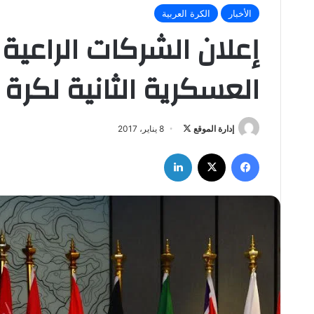
الأخبار
الكرة العربية
إعلان الشركات الراعية
العسكرية الثانية لكرة القدم 2017
إدارة الموقع
ت
8 يناير، 2017
ا
فيسبوك
‫X
لينكدإن
ب
ع
ع
ل
ى
X