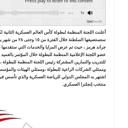
Press play to listen to this content
-:--
1x
GSpeech
Powered By
ستستضيفها السلطن
جراند هرمز ، حيث تم عرض المزايا والخدمات التي ستقدمها ا
عضو اللجنة الإعلامية المنظمة للبطولة خلال المؤتمر بالعمي
للتدريب والتمارين المشتركة رئيس اللجنة المنظمة للبطولة ، 
وممثلي الشركات الراعية للبطولة ،وممثلي الهيئات والمؤسسات
منتخب إنجلترا العسكري.