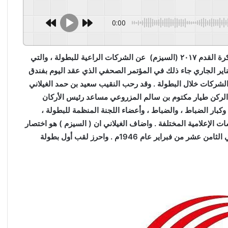
0:00
أعلنت اللجنة المنظمة لبطولة كأس العالم العسكرية الثانية لكرة القدم ٢٠١٧ (السيزم) عن الشركات الراعية للبطولة ، والتي
ة خلال الفترة من ١٥ وحتى ٢٨ من شهر يناير الجاري جاء ذلك في المؤتمر الصحفي الذي عقد اليوم بفندق
لشركات خلال البطولة . وقد رحب النقيب سعيد بن حمد الغيلاني
د الركن طيار مكتوم بن سالم المزروعي مساعد رئيس الأركان
وكبار الضباط ، والضباط ، وأعضاء اللجنة المنظمة للبطولة ،
 الإعلامية المختلفة . واضاف الغيلاني ان ( السيزم ) هو اختصار
اشتهر به المجلس الدولي للرياضة العسكرية والذي تأسس في الثامن عشر من فبراير عام 1946م . واحرز لقب أول بطولة