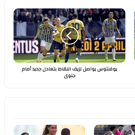
ي
و
ف
ن
ت
و
س
ي
و
يوفنتوس يواصل نزيف النقاط بتعادل جديد أمام
ا
جنوى
ص
ل
ن
ز
ي
ف
ا
ل
ن
ق