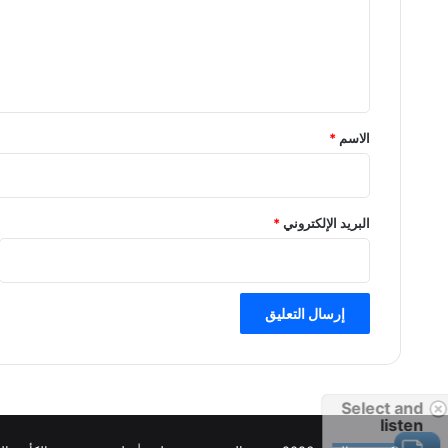
ع
ل
ي
ق
*
الاسم
*
البريد الإلكتروني
*
Select and
listen