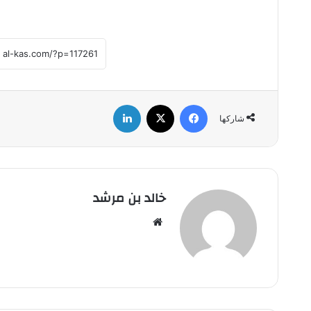
فيسبوك
‫X
لينكدإن
شاركها
خالد بن مرشد
موق
ع
الوي
ب