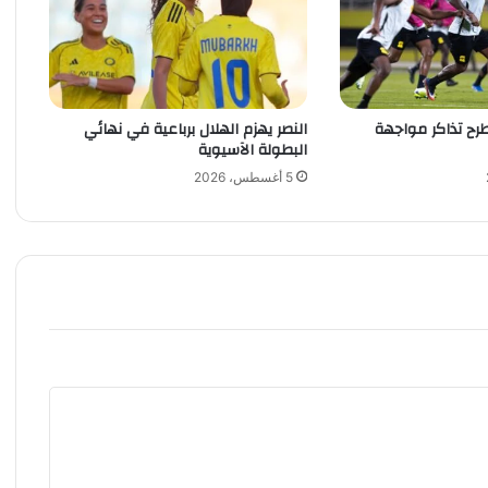
ا
ط
ب
ت
ع
يطرح تذاكر مواجهة
النصر يهزم الهلال برباعية في نهائي
ا
البطولة الآسيوية
د
ل
5 أغسطس، 2026
ج
د
ي
د
أ
م
ا
م
ج
ن
و
ى