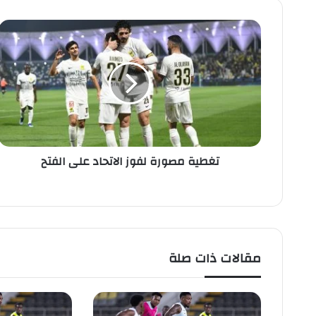
ت
غ
ط
ي
ة
م
ص
و
ر
تغطية مصورة لفوز الاتحاد على الفتح
ة
ل
ف
و
ز
ا
ل
مقالات ذات صلة
ا
ت
ح
ا