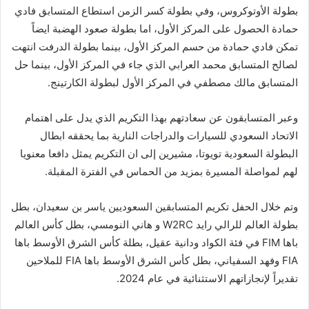
بطولة الأوتوكروس، وفي بطولة كسر الزمن استطاع المتسابق فادي
حمادة الحصول على المركز الأول، اما بطولة صعود الهضبة ايضاً
تمكن فادي حمادة من حسم المركز الأول، بينما بطولة الدرفت انتهت
لصالح المتسابق محمد العرابي الذي جاء في المركز الأول، بينما حل
المتسابق مالك مصطفي في المركز الأول لبطولة الكارتينج.
وعبر المتسابقون عن سعادتهم بهذا التكريم الذي يدل على اهتمام
الاتحاد السعودي للسيارات والدراجات النارية بما يحققه ابطال
البطولة السعودية تويوتا، مشيرين إلى ان التكريم يمثل دافعا معنويا
لهم لمواصلة المسيرة بمزيد من الحماس في الفترة المقبلة.
وتم خلال الحفل تكريم المتسابقين السعوديين ياسر بن سعيدان، بطل
بطولة العالم للرالي رايد W2RC و هاني النومسي، بطل كأس العالم
باها FIM في فئة الكواد ودانية عقيل، بطلة كأس الشرق الأوسط باها
FIA وفهد السفياني، بطل كأس الشرق الأوسط باها FIA للملاحين
تقديراً لإنجازاتهم الاستثنائية في عام 2024.