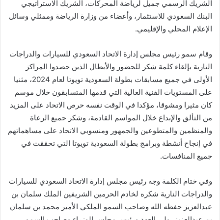
الشريك الرسمي جميل لرياضة المحركات، الشريك الاستراتيجي
البنك السعودي للاستثمار، وأعضاء من وزارة الرياضة وممثلي وسائل
الإعلام المحلي والإقليمي.
وقام سمو رئيس مجلس إدارة الاتحاد السعودي للسيارات والدراجات
النارية بإلقاء كلمة شكر للحضور والأبطال الذين حصدوا المراكز
الأولى في جميع مسابقات بطولة السعودية تويوتا لعام 2024، مثنيا
على المستويات الفنية العالية التي قدمها المتسابقون خلال موسم
كان مثيرا ومشوقا، مؤكدا في الوقت نفسه حرص الاتحاد على المزيد
من التألق والإبداع خلال المواسم القادمة، وشكر جميع الرعاة
والمنظمين والمتطوعين والجمهور ومنسوبي الاتحاد على مساهماتهم
في إنجاح أنشطة وبرامج بطولة السعودية تويوتا التي تحققت في
جميع المنافسات.
وفي ختام الكلمة وجه رئيس مجلس إدارة الاتحاد السعودي للسيارات
والدراجات النارية شكره لخادم الحرمين الشريفين الملك سلمان بن
عبدالعزيز حفظه الله وصاحب السمو الملكي الأمير محمد بن سلمان
بن عبدالعزيز، ولي العهد ورئيس مجلس الوزراء وصاحب السمو