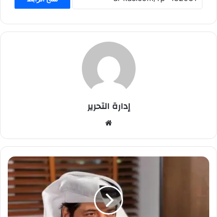
إدارة التحرير
موق
ع
الوي
ب
ع
ل
ي
ح
س
ي