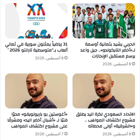
ن
ه
ا
ة
ل
ا
ع
ل
ي
ظ
ا
ر
ر
و
الحربي يشيد بثمانية أوسمة
31 رياضياً يمثلون سورية في ثماني
ا
ف
لـ«أخضر التايكوندو».. جيل واعد
ألعاب بـ”متوسطية تارانتو 2026″
ل
ا
يرسم مستقبل الإنجازات
8 أغسطس، 2026
ث
ل
8 أغسطس، 2026
ق
م
ي
ت
ل
ش
"
ا
ب
ه
ة
الاتحاد السعودي لكرة اليد يطلق
«أغوستين بو باريونويفو» مديرًا
و
مشروع اكتشاف المواهب ..
فنيًا لـ «أشبال أخضر اليد» ومشرفًا
غ
و«الشرقية» أولى محطاته
على مشروع اكتشاف المواهب
ي
ا
8 أغسطس، 2026
7 أغسطس، 2026
ب