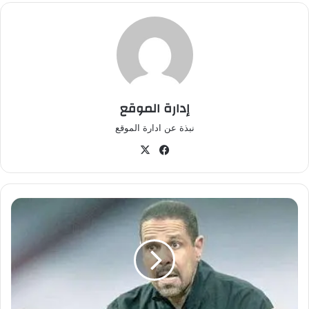
إدارة الموقع
نبذة عن ادارة الموقع
في
‫X
سب
وك
ا
ع
ل
ا
ن
ق
ا
ئ