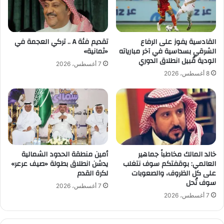
ر
ر
ك
ا
ة
ت
ب
ب
القادسية يفوز على الرفاع
تقديم فئة A .. تركي العجمة في
د
ح
الشرقي بسداسية في آخر مبارياته
«ثمانية»
و
ق
الودية قُبيل انطلاق الدوري
7 أغسطس، 2026
ر
ث
8 أغسطس، 2026
ة
ل
ا
ا
ل
ث
ت
ة
ض
أ
ا
ن
م
د
خالد المالك مخاطباً جماهير
أمين منطقة الحدود الشمالية
ن
ي
العالمي: بوقفتكم سوف نتغلب
يدشن انطلاق بطولة «صيف عرعر»
ة
على كل الظروف، والصعوبات
لكرة القدم
سوف تُحل
7 أغسطس، 2026
7 أغسطس، 2026