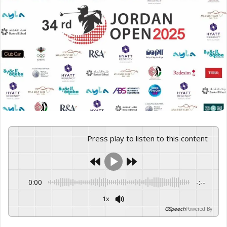
Press play to listen to this content
0:00
-:--
1x
GSpeech
Powered By