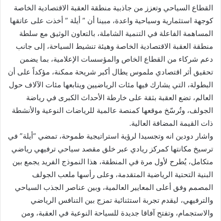
القطاع السياحي وتعزز من جاذبية منطقة ‏العقبة الاقتصادية الخاصة
كوجهة ‏استثمارية وسياحية واعدة، مبينا أن ” أيلة ” أخذت على ‏عاتقها
المساهمة الفاعلة في التنمية الشاملة، ‏بالتعاون الوثيق مع سلطة
منطقة العقبة الاقتصادية ‏الخاصة وهيئة تنشيط السياحة، إلى جانب
دعم شركاء ‏من القطاع الخاص والمؤسسات ‏الإعلامية، بما يضمن
تحقيق أثر اقتصادي ملموس يطال أكبر شريحة ‏ممكنة، مؤكداً على أن
‏البطولة، التي يشارك فيها مئات الرياضيين ويتابعها مئات الآلاف حول
العالم، ‏تضع العقبة بثقة ‏على خارطة الأحداث الكبرى في رياضة
الجولف، وتُرسّخ موقعها كمنصة عالمية ‏للرياضات ‏النوعية والأنشطة
ذات القيمة المضافة العالية.‏
واشار دودين انه وتجسيدا لرؤية استراتيجية طموحة، تمضي “أيلة” في
ترسيخ مكانتها كمركز ‏ريادي عبر خلق مقصد سياحي ترفيهي رياضي
متكامل، يُطرح لأول مرة في المنطقة، هذا ‏النموذج الفريد يجمع بين
البنية التحتية الرياضية المتقدمة، وعلى رأسها ملعب الجولف
المصمم ‏وفق أعلى المعايير العالمية، وبين عناصر الجذب السياحي
والترفيهي، ليقدم تجربة استثنائية ‏تمزج بين التنافس الرياضي
والاستجمام، وتفتح آفاقا جديدة للسياحة النوعية في العقبة، ومن