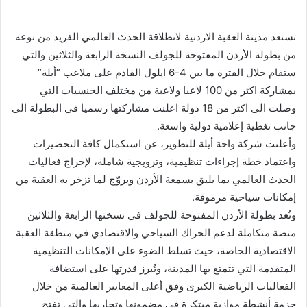
تستعد مدينة العقبة الاردنية لانطلاقة الحدث العالمي ‏الفريد من ‏نوعه
من بطولة الأردن المفتوحة للجولف النسخة الرابعة والثلاثين والتي
ستقام ‏خلال الفترة ما بين 4-6 ‏ايلول القادم على ملاعب “أيلة”
بمشاركة اكثر من 100 لاعبا ‏ولاعبة من مختلف الجنسيات التي
وصلت الى اكثر من 18 دولة اعلنت مشاركتها رسميا في ‏البطولة الى
جانب تغطية إعلامية دولية ‏واسعة.‏
وأعلنت شركة واحة أيلة للتطوير، عن استكمال كافة التحضيرات
واعتماد خطة إجراءات ‏تنظيمية، ‏وترويجية شاملة، لإخراج فعاليات
الحدث العالمي بما يليق بسمعة الأردن ويروّج لما ‏تزخر به العقبة من
‏إمكانات سياحية مرموقة.‏
وتُعد بطولة الأردن المفتوحة للجولف في نسختها الرابعة والثلاثين
منصة متكاملة لدعم الحراك ‏السياحي ‏والاقتصادي في منطقة العقبة
الاقتصادية الخاصة، حيث تسلط الضوء على الإمكانات ‏التنظيمية
المتقدمة ‏التي تتمتع بها المدينة، وتُبرز قدرتها على استضافة
الفعاليات الرياضية ‏الكبرى وفق أعلى المعايير ‏العالمية من خلال
حزمة أنشطة موازية مبتكرة في مضمونها ‏وتجاربها والتي تفتح