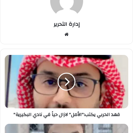
إدارة التحرير
موق
ع
الوي
ب
ف
ه
د
ا
ل
ح
ر
ب
ي
فهد الحربي يكتب:"الأمل" لازال حياً في نادي البكيرية"
ي
ك
ت
ا
ب
ل