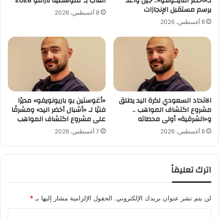
لـ«أخضر التايكوندو».. جيل واعد
ألعاب بـ”متوسطية تارانتو 2026″
ي
ا
يرسم مستقبل الإنجازات
8 أغسطس، 2026
ا
ه
8 أغسطس، 2026
ل
ا
ب
ل
ك
أ
ي
خ
ر
ي
ي
ر
ة
الاتحاد السعودي لكرة اليد يطلق
«أغوستين بو باريونويفو» مديرًا
"
مشروع اكتشاف المواهب ..
فنيًا لـ «أشبال أخضر اليد» ومشرفًا
و«الشرقية» أولى محطاته
على مشروع اكتشاف المواهب
8 أغسطس، 2026
7 أغسطس، 2026
اترك تعليقاً
لن يتم نشر عنوان بريدك الإلكتروني.
الحقول الإلزامية مشار إليها بـ
*
ا