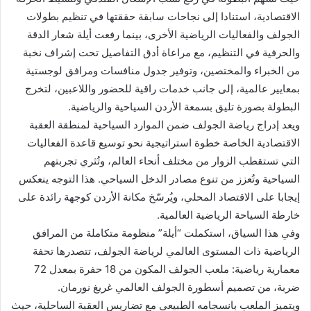
الاقتصادية، استنادا إلى نجاحات سابقة حققتها في تنظيم ‏بطولات
الجولف ‏والفعاليات الرياضية الأخرى، بينما رفعت أيلة شعار الدقة
والحرفية في ‏التنظيم، مع مراعاة أدق التفاصيل ‏تحت إشراف نخبة
من الخبراء والمختصين، وتوفير جدول ‏منافسات ومرافق لوجستية
بمعايير عالمية، ‏إلى جانب خدمات راقية للحضور واللاعبين، ‏لتخرج
البطولة بصورة تليق بسمعة الأردن السياحية ‏والرياضية.‏
ويعد إدراج رياضة الجولف ضمن الموارد السياحية لمنطقة العقبة
الاقتصادية الخاصة خطوة ‏استراتيجية ‏نحو توسيع قاعدة الفعاليات
التي تستقطب الزوار من مختلف أنحاء العالم، وتُثري ‏تجربتهم
السياحية ‏وتُعزز من تنوع مصادر الدخل السياحي. هذا التوجه ينعكس
إيجابا على ‏الاقتصاد المحلي، ويُرسّخ مكانة ‏الأردن كوجهة رائدة على
خارطة السياحة الرياضية العالمية.‏
وفي هذا السياق، استكملت “أيلة” منظومة متكاملة من المرافق
الرياضية ذات المستوى العالمي ‏لرياضة ‏الجولف، تتصدرها تحفة
معمارية رياضية: ملعب الجولف المكون من 18 حفرة ‏بمعدل 72
ضربة، من ‏تصميم أسطورة الجولف العالمي غريغ نورمان.‏
ويتميز الملعب بانسجامه الطبيعي مع تضاريس العقبة الساحلية، حيث