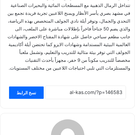
تتداخل الرمال الذهبية مع ‏‏المسطحات المائية والبحيرات الصناعية
في مشهد بصري يأسر الأنظار ويمنح اللاعبين تجربة ‏فريدة ‏تجمع بين
التحدي والجمال، وتوفر أيلة نادي الجولف المتخصص بهذه الرياضة،
والذي ‏يضم 50 جناحاً ‏فاخراً بإطلالات مباشرة على الملعب، الى
جانب مطعم سياحي حاصل على ‏شهادة المفتاح الاخضر والشهادات
العالمية البيئية المستدامة وشهادات الايزو كما تحتضن أيلة ‏أكاديمية
الجولف التي توفر بيئة مثالية للتدريب والتعليم، وتشمل ملعباً
مخصصاً ‏للتدريب مكوناً ‏من 9 حفر، مجهزاً بأحدث التقنيات
والمستلزمات التي تلبي احتياجات اللاعبين من مختلف ‏‏المستويات.‏
نسخ الرابط