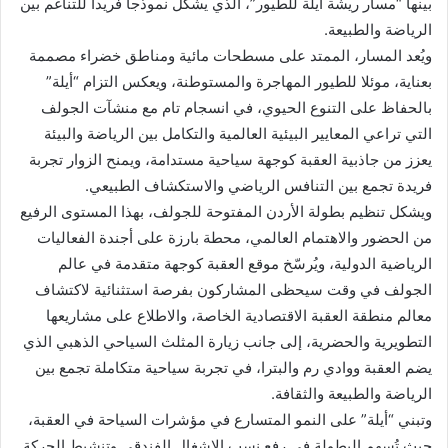
بينها “مسار ريشة أيلة للطيور”، الذي يشكل نموذجا فريدا للتناغم بين
‏الرياضة والطبيعة.‏
ويُعد المسار، الممتد على مسطحات مائية ومناطق خضراء مصممة
بعناية، موئلا للطيور ‏المهاجرة والمستوطنة، ويعكس التزام “أيلة”
بالحفاظ على التنوع الحيوي، في انسجام تام مع ‏منشآت الجولف
التي تراعي المعايير البيئية العالمية والتكامل بين الرياضة والبيئة
يعزز من ‏جاذبية العقبة كوجهة سياحية مستدامة، ويمنح الزوار تجربة
فريدة تجمع بين التنافس الرياضي ‏والاستكشاف الطبيعي.‏
ويشكل تنظيم بطولة الأردن المفتوحة للجولف، بهذا المستوى الرفيع
من الحضور والاهتمام ‏العالمي، ‏محطة بارزة على أجندة الفعاليات
الرياضية الدولية، ويُرسّخ موقع العقبة كوجهة ‏متقدمة في عالم
الجولف ‏في وقت سيحظى المشاركون بفرصة استثنائية لاكتشاف
معالم منطقة ‏العقبة الاقتصادية الخاصة، ‏والاطلاع على مشاريعها
التطويرية والحضرية، إلى جانب زيارة ‏المثلث السياحي الذهبي الذي
يضم العقبة ‏ووادي رم والبترا، في تجربة سياحية متكاملة تجمع ‏بين
الرياضة والطبيعة والثقافة.‏
وتبني “أيلة” على النمو المتسارع في مؤشرات السياحة في العقبة،
حيث تُسهم البطولة في رفع ‏نسب ‏الإشغال الفندقي وتنشيط الحركة