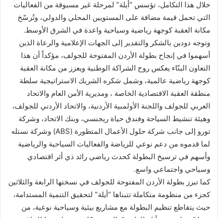
‏خلال هذا التكامل، تؤسس “أيلة” لمرحلة غير مسبوقة من الفعاليات
التي تحمل قيمة مضافة ‏على المستويين المحلي والدولي، وتُرسّخ
مكانة العقبة كوجهة رياضية وسياحية واعدة في ‏الشرق الأوسط.‏
وتوجه دودين بالشكر والتقدير إلى الجهات الإعلامية والرعاة الذين
أسهموا في إنجاح بطولة ‏الأردن المفتوحة للجولف، مؤكداً أن هذا
التعاون البنّاء يعكس روح الشراكة الوطنية ويعزز من ‏مكانة العقبة
كوجهة رياضية عالمية، وشمل شكره الشريك الاستراتيجية سلطة
منطقة العقبة ‏الاقتصادية الخاصة ، ومديرية الأمن العام والاتحاد
العربي للجولف واللجنة الأولمبية الأردنية، ‏والاتحاد الأردني للجولف،
وهيئة تنشيط السياحة وفندق حياة ريجنسي، وبنك الاتحاد، وشركة
‏تورو إلى جانب شركة حلول الأعمال المتطورة (‏ABS‏) وشركة نستله
لما قدموه من دعم ‏نوعي للرياضة والفعاليات السياحية والرياضية
وأسهم في ترسيخ البطولة كحدث رياضي رائد ‏ذي أثر اقتصادي
وسياحي واجتماعي واسع.‏
كما تبرز بطولة الأردن المفتوحة للجولف في نسختها الرابعة والثلاثين
كجزء من منظومة ‏متكاملة تتبناها “أيلة” لتحقيق التنمية المستدامة،
حيث يتقاطع تنظيم البطولة مع مشاريع بيئية ‏وسياحية نوعية، من