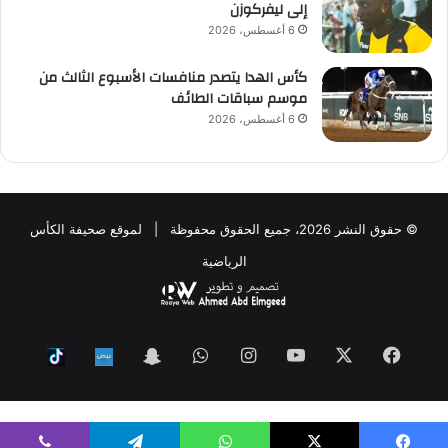
إلى ليفركوزن
6 أغسطس، 2026
كأس الهدا يتصدر منافسات الأسبوع الثالث من
موسم سباقات الطائف
6 أغسطس، 2026
© حقوق النشر 2026، جميع الحقوق محفوظة | لموقع صحيفة الكأس
الرياضية
فيسبوك
‫X
‫YouTube
انستقرام
واتساب
Snapchat
ktok
Nabd