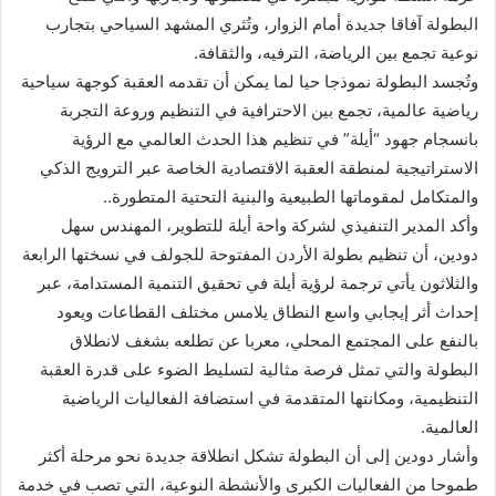
البطولة آفاقا جديدة أمام ‏الزوار، وتُثري المشهد السياحي بتجارب
نوعية ‏تجمع بين الرياضة، الترفيه، والثقافة.‏
وتُجسد البطولة نموذجا حيا لما يمكن أن تقدمه العقبة كوجهة سياحية
رياضية عالمية، تجمع بين ‏‏الاحترافية في التنظيم وروعة التجربة
بانسجام جهود “أيلة” في تنظيم هذا الحدث العالمي مع ‏الرؤية
‏الاستراتيجية لمنطقة العقبة الاقتصادية الخاصة عبر الترويج الذكي
والمتكامل لمقوماتها ‏الطبيعية والبنية ‏التحتية المتطورة..‏
وأكد المدير التنفيذي لشركة واحة أيلة للتطوير، المهندس سهل
دودين، أن تنظيم بطولة الأردن ‏المفتوحة ‏للجولف في نسختها الرابعة
والثلاثون يأتي ترجمة لرؤية أيلة في تحقيق التنمية ‏المستدامة، عبر
إحداث أثر ‏إيجابي واسع النطاق يلامس مختلف القطاعات ويعود
بالنفع على ‏المجتمع المحلي، معربا عن تطلعه ‏بشغف لانطلاق
البطولة والتي تمثل فرصة مثالية لتسليط ‏الضوء على قدرة العقبة
التنظيمية، ومكانتها ‏المتقدمة في استضافة الفعاليات الرياضية
العالمية.‏
وأشار دودين إلى أن البطولة تشكل انطلاقة جديدة نحو مرحلة أكثر
طموحا من الفعاليات ‏الكبرى والأنشطة ‏النوعية، التي تصب في خدمة