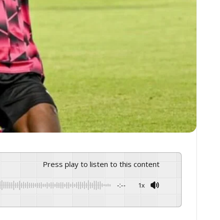
Press play to listen to this content
-:--
1x
GSpeech
Powered By