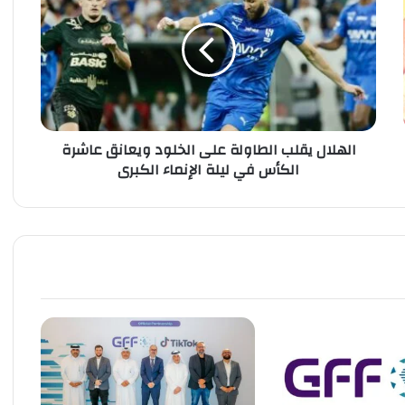
ه
ل
ا
ل
ي
ق
ل
الهلال يقلب الطاولة على الخلود ويعانق عاشرة
ب
الكأس في ليلة الإنماء الكبرى
ا
ل
ط
ا
و
ل
ة
ع
ل
ى
ا
ل
خ