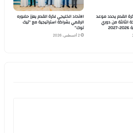
ل
و
كرة القدم يحدد موعد
الاتحاد الخليجي لكرة القدم يعزز حضوره
د
الثالثة من دوري
الرقمي بشراكة استراتيجية مع “تيك
و
202
توك”
ي
ع
2 أغسطس، 2026
ا
ن
ق
ع
ا
ش
ر
ة
ا
ل
ك
أ
س
ف
ي