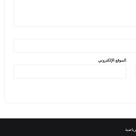
ل
ي
ل
ة
ا
ل
إ
ن
م
ا
الموقع الإلكتروني
ء
ا
ل
ك
ب
ر
ى