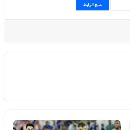
نسخ الرابط
ا
ل