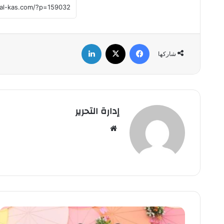
فيسبوك
‫X
لينكدإن
شاركها
إدارة التحرير
موق
ع
الوي
ب
ع
م