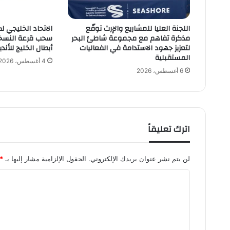
ش
ق
اللجنة العليا للمشاريع والإرث توقّع
الاتحاد الخليجي ل
ي
مذكرة تفاهم مع مجموعة شاطئ البحر
سحب قرعة النسخة 
ق
لتعزيز جهود الاستدامة في الفعاليات
أبطال الخليج للأندية 2026-7
ه
المستقبلية
ب
4 أغسطس، 2026
ح
6 أغسطس، 2026
ض
و
ر
ح
س
اترك تعليقاً
ا
م
غ
لن يتم نشر عنوان بريدك الإلكتروني.
الحقول الإلزامية مشار إليها بـ
*
ا
ا
ل
ي
ل
و
ت
م
ح
ع