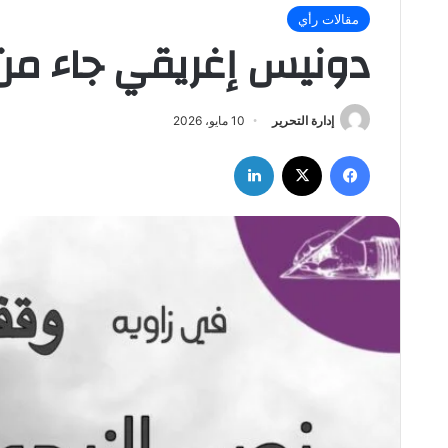
مقالات رأي
دونيس إغريقي جاء من
إدارة التحرير
10 مايو، 2026
فيسبوك
‫X
لينكدإن