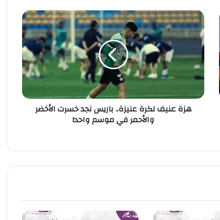
ه
ز
ة
ع
ن
ي
ف
ل
ك
هزة عنيف لكرة عنيزة.. باريس نجد خسرت الأخضر
ر
والأحمر في موسم واحد!
ة
ع
ن
ي
ز
ة
.
.
ب
ا