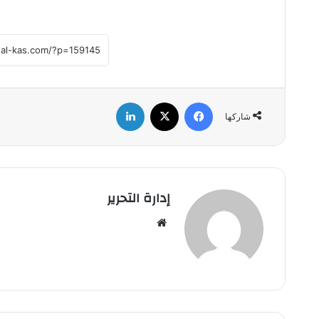
فيسبوك
‫X
لينكدإن
شاركها
إدارة التحرير
موق
ع
الوي
ب