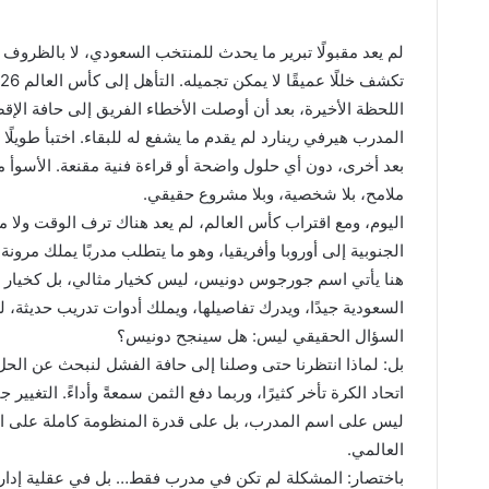
لم يعد مقبولًا تبرير ما يحدث للمنتخب السعودي، لا بالظروف ولا
اللحظة الأخيرة، بعد أن أوصلت الأخطاء الفريق إلى حافة الإقص
المدرب هيرفي رينارد لم يقدم ما يشفع له للبقاء. اختبأ طويلًا
بعد أخرى، دون أي حلول واضحة أو قراءة فنية مقنعة. الأسوأ م
ملامح، بلا شخصية، وبلا مشروع حقيقي.
اليوم، ومع اقتراب كأس العالم، لم يعد هناك ترف الوقت ولا 
الجنوبية إلى أوروبا وأفريقيا، وهو ما يتطلب مدربًا يملك مرونة
هنا يأتي اسم جورجوس دونيس، ليس كخيار مثالي، بل كخيار م
السعودية جيدًا، ويدرك تفاصيلها، ويملك أدوات تدريب حديثة، ل
السؤال الحقيقي ليس: هل سينجح دونيس؟
بل: لماذا انتظرنا حتى وصلنا إلى حافة الفشل لنبحث عن الحل
اتحاد الكرة تأخر كثيرًا، وربما دفع الثمن سمعةً وأداءً. التغي
ليس على اسم المدرب، بل على قدرة المنظومة كاملة على الاع
العالمي.
باختصار: المشكلة لم تكن في مدرب فقط… بل في عقلية إدارة أ