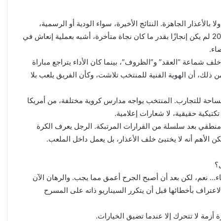
 بالأعذار الجاهزة. النتائج الأخيرة، سواء الودية أو الرسمية،
تكشف خللًا عميقًا لا يمكن تجميله. التأهل إلى كأس العالم 2026 لم يكن إنجازًا بقدر ما كان نجاة متأخرة، أشبه بعملية إنعاش في
اء.
 خلف شماعة “العقد” و”الظروف”، بينما كان الأداء يتراجع مباراة
ن ذلك، أن الهوية الفنية للمنتخب تلاشت، وكأن الفريق يلعب بلا
مساحة للتجارب. المنتخب يواجه مدارس كروية مختلفة، من أمريكا
 تكتيكية حقيقية، لا شعارات إعلامية.
نطقي بعد سلسلة من القرارات المرتبكة. الرجل يعرف الكرة
كن الأهم أنه لا يختبئ خلف الأعذار، بل يعمل داخل الملعب.
؟
ير جاء… نعم، لكن بعد أن أصبح الجرح أعمق مما يجب. والرهان الآن
تراف بأخطائها قبل أن يتكرر السيناريو ذاته على المسرح
زمة لا تتحرك إلا عندما تضيق الخيارات.