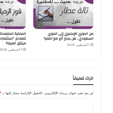
ب
ي
ت
ق
و
د
ح
من الدوري الإنجليزي إلى الدوري
الملكية المتعددة
السعودي.. هل ينجح أنج مع النصر؟
تتصادم “استثمارات 
ر
ميثاق الفيفا؟
ا
7 أغسطس، 2026
كً
7 أغسطس، 2026
ا
ث
ق
ا
ف
اترك تعليقاً
يً
ا
ف
لن يتم نشر عنوان بريدك الإلكتروني.
الحقول الإلزامية مشار إليها بـ
*
ي
م
ا
د
ل
ا