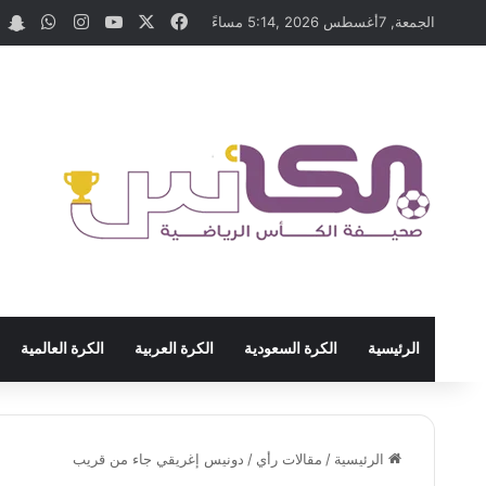
‫X
فيسبوك
‫YouTube
انستقرام
واتسا
t
الجمعة, 7أغسطس 2026 ,5:14 مساءً
الرئيسية
الكرة السعودية
الكرة العربية
الكرة العالمية
الرئيسية
/
مقالات رأي
/
دونيس إغريقي جاء من قريب