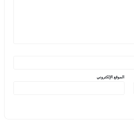
ر
ف
ي
م
و
س
م
و
ا
ح
د
!
الموقع الإلكتروني