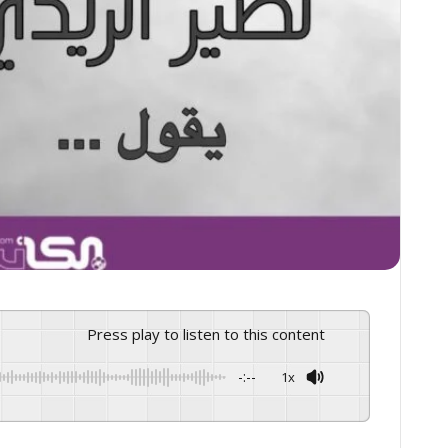
Press play to listen to this content
-:--
1x
GSpeech
Powered By