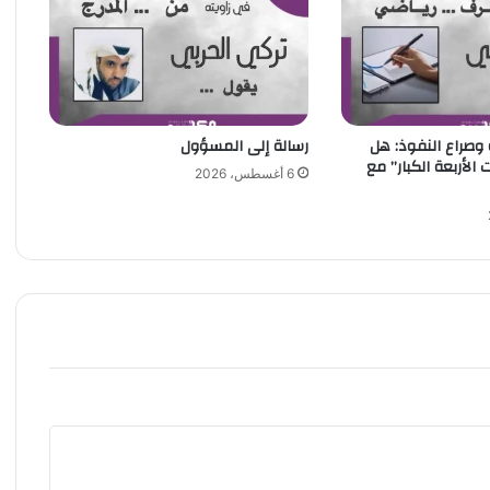
ر
ي
س
ن
ج
د
خ
 وصراع النفوذ: هل
رسالة إلى المسؤول
الأربعة الكبار” مع
س
6 أغسطس، 2026
ر
ت
ا
ل
أ
خ
ض
ر
و
ا
ل
أ
ح
م