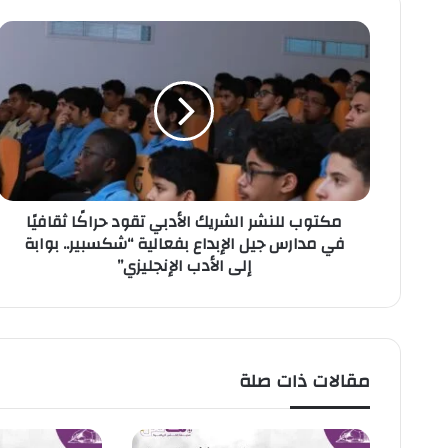
م
ك
ت
و
ب
ل
ل
ن
ش
مكتوب للنشر الشريك الأدبي تقود حراكًا ثقافيًا
ر
في مدارس جيل الإبداع بفعالية “شكسبير.. بوابة
ا
إلى الأدب الإنجليزي”
ل
ش
ر
ي
ك
ا
مقالات ذات صلة
ل
أ
د