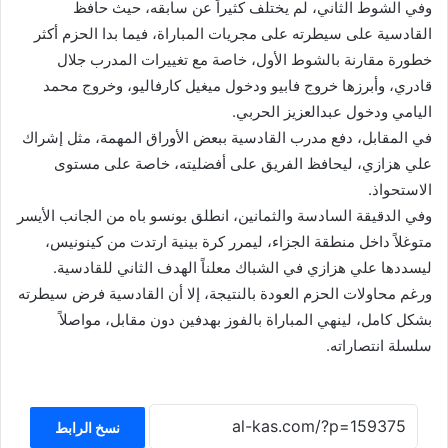
وفي الشوط الثاني، لم يختلف كثيراً عن سابقه، حيث حافظ
القادسية على سيطرته على مجريات المباراة، فيما بدا الحزم أكثر
خطورة مقارنة بالشوط الأول، خاصة مع تغييرات المدرب جلال
قادري، وأبرزها خروج فابيو ودخول ميغيل كارفاليو، وخروج محمد
اليامي ودخول عبدالعزيز الحربي.
في المقابل، دفع مدرب القادسية ببعض الأوراق المهمة، مثل إشراك
علي هزازي، ليحافظ الفريق على أفضليته، خاصة على مستوى
الاستحواذ.
وفي الدقيقة السادسة والثمانين، انطلق بونسو باه من الجانب الأيسر
متوغلاً داخل منطقة الجزاء، ليمرر كرة بينية ارتدت من كينونيس،
ليسددها علي هزازي في الشباك معلناً الهدف الثاني للقادسية.
ورغم محاولات الحزم العودة بالنتيجة، إلا أن القادسية فرض سيطرته
بشكل كامل، لينهي المباراة بالفوز بهدفين دون مقابل، مواصلاً
سلسلة انتصاراته.
نسخ الرابط