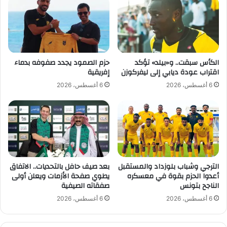
ي
ا
ب
ي
.
.
الكأس سبقت.. و«بيلد» تؤكد
حزم الصمود يجدد صفوفه بدماء
ب
اقتراب عودة ديابي إلى ليفركوزن
إفريقية
ث
6 أغسطس، 2026
6 أغسطس، 2026
ل
ا
ث
ي
ة
ا
ل
ا
الترجي وشباب بلوزداد والمستقبل
بعد صيف حافل بالتحديات.. الاتفاق
أعدوا الحزم بقوة في معسكره
يطوي صفحة الأزمات ويعلن أولى
ت
الناجح بتونس
صفقاته الصيفية
ح
ا
6 أغسطس، 2026
6 أغسطس، 2026
د
ي