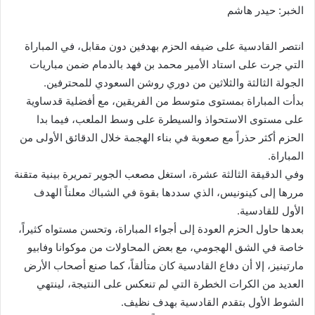
الخبر: حيدر هاشم
انتصر القادسية على ضيفه الحزم بهدفين دون مقابل، في المباراة
التي جرت على استاد الأمير محمد بن فهد بالدمام ضمن مباريات
الجولة الثالثة والثلاثين من دوري روشن السعودي للمحترفين.
بدأت المباراة بمستوى متوسط من الفريقين، مع أفضلية قدساوية
على مستوى الاستحواذ والسيطرة على وسط الملعب، فيما بدا
الحزم أكثر حذراً مع صعوبة في بناء الهجمة خلال الدقائق الأولى من
المباراة.
وفي الدقيقة الثالثة عشرة، استغل مصعب الجوير تمريرة بينية متقنة
مررها إلى كينونيس، الذي سددها بقوة في الشباك معلناً الهدف
الأول للقادسية.
بعدها حاول الحزم العودة إلى أجواء المباراة، وتحسن مستواه كثيراً،
خاصة في الشق الهجومي، مع بعض المحاولات من موكوانا وفابيو
مارتينيز، إلا أن دفاع القادسية كان متألقاً، كما صنع أصحاب الأرض
العديد من الكرات الخطرة التي لم تنعكس على النتيجة، لينتهي
الشوط الأول بتقدم القادسية بهدف نظيف.