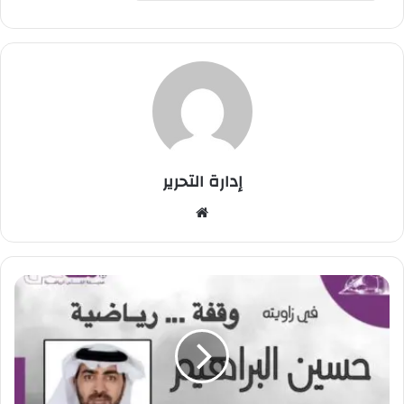
إدارة التحرير
موق
ع
الوي
ب
أ
ت
ذ
ك
ر
ه
ا