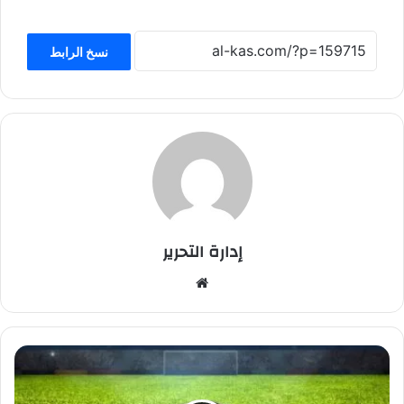
نسخ الرابط
إدارة التحرير
موق
ع
الوي
ب
ت
س
ه