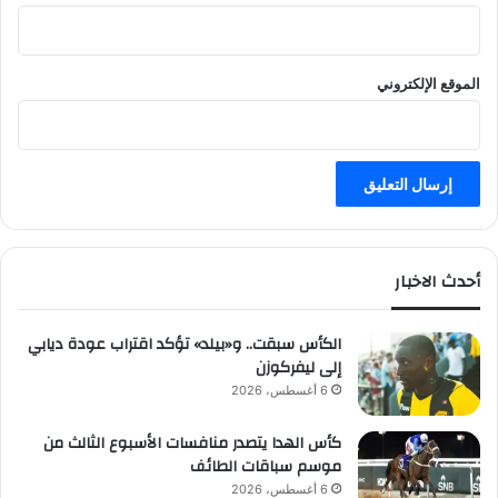
ش
ي
ر
ا
الموقع الإلكتروني
ت
ل
ل
س
ع
و
د
ي
أحدث الاخبار
ي
ن
الكأس سبقت.. و«بيلد» تؤكد اقتراب عودة ديابي
إلى ليفركوزن
6 أغسطس، 2026
كأس الهدا يتصدر منافسات الأسبوع الثالث من
موسم سباقات الطائف
6 أغسطس، 2026