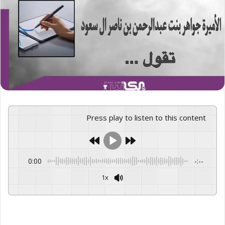
Press play to listen to this content
0:00
-:--
1x
GSpeech
Powered By