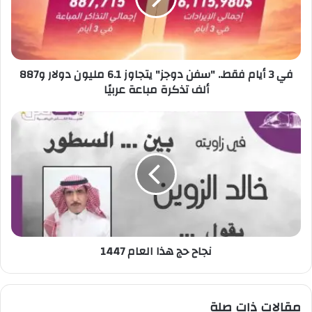
ا
م
ف
ق
في 3 أيام فقط.. "سفن دوجز" يتجاوز 6.1 مليون دولار و887
ط
ألف تذكرة مباعة عربيًا
.
.
"
ن
س
ج
ف
ا
ن
ح
د
ح
و
ج
ج
ه
ز
ذ
"
ا
نجاح حج هذا العام 1447
ي
ا
ت
ل
ج
ع
ا
ا
مقالات ذات صلة
و
م