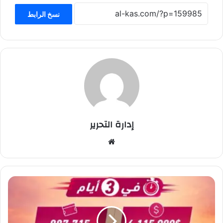
نسخ الرابط
إدارة التحرير
موق
ع
الوي
ب
ف
ي
3
أ
ي