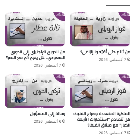
ز
1
6
4
.
4
1
7
م
ل
ي
و
من أنتم حتى تُقيّموا إنزاغي؟
من الدوري الإنجليزي إلى الدوري
ن
السعودي.. هل ينجح أنج مع النصر؟
7 أغسطس، 2026
د
7 أغسطس، 2026
و
ل
ا
ر
و
8
8
7
الملكية المتعددة وصراع النفوذ:
رسالة إلى المسؤول
أ
هل تتصادم “استثمارات الأربعة
6 أغسطس، 2026
الكبار” مع ميثاق الفيفا؟
ل
ف
7 أغسطس، 2026