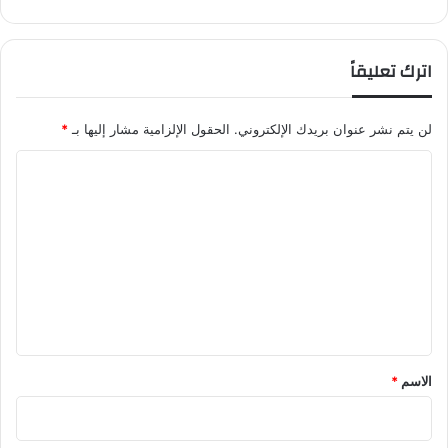
ت
ذ
ك
اترك تعليقاً
ر
ة
م
لن يتم نشر عنوان بريدك الإلكتروني.
الحقول الإلزامية مشار إليها بـ
*
ب
ا
ا
ع
ل
ة
ع
ت
ر
ع
ب
يً
ل
ا
ي
ق
*
الاسم
*