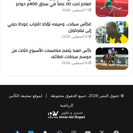
العالم تحت 20 عاماً في سباق 400م حواجز
7 أغسطس، 2026
الكأس سبقت.. و«بيلد» تؤكد اقتراب عودة ديابي
إلى ليفركوزن
6 أغسطس، 2026
كأس الهدا يتصدر منافسات الأسبوع الثالث من
موسم سباقات الطائف
6 أغسطس، 2026
© حقوق النشر 2026، جميع الحقوق محفوظة | لموقع صحيفة الكأس
الرياضية
فيسبوك
‫X
‫YouTube
انستقرام
واتساب