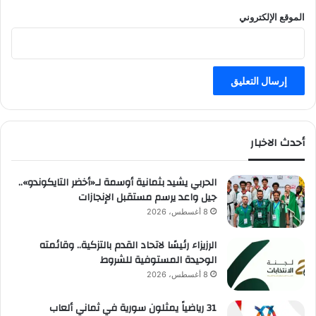
ف
الموقع الإلكتروني
ل
ا
ت
ص
ي
ف
م
و
أحدث الاخبار
س
م
ج
الحربي يشيد بثمانية أوسمة لـ«أخضر التايكوندو»..
د
جيل واعد يرسم مستقبل الإنجازات
ة
8 أغسطس، 2026
2
0
الرزيزاء رئيسًا لاتحاد القدم بالتزكية.. وقائمته
2
الوحيدة المستوفية للشروط
6
8 أغسطس، 2026
31 رياضياً يمثلون سورية في ثماني ألعاب