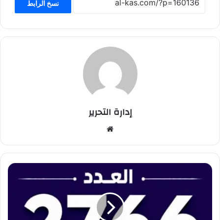
نسخ الرابط
إدارة التحرير
موق
ع
الوي
ب
*