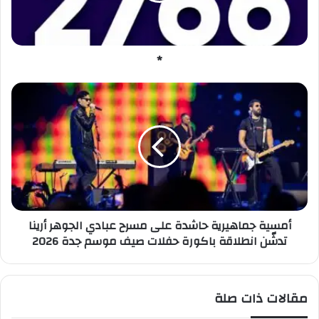
*
أ
م
س
ي
ة
ج
م
ا
ه
أمسية جماهيرية حاشدة على مسرح عبادي الجوهر أرينا
ي
تدشّن انطلاقة باكورة حفلات صيف موسم جدة 2026
ر
ي
ة
ح
مقالات ذات صلة
ا
ش