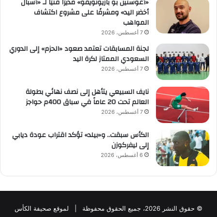
«أغوستين بو باريونويفو» مديرًا فنيًا لـ «أشبال
أخضر اليد» ومشرفًا على مشروع اكتشاف
المواهب
7 أغسطس، 2026
لجنة المسابقات تعتمد صعود «الحزم» إلى الدوري
السعودي الممتاز لكرة اليد
7 أغسطس، 2026
نايف السبيعي يتأهل إلى نصف نهائي بطولة
العالم تحت 20 عاماً في سباق 400م حواجز
7 أغسطس، 2026
الكأس سبقت.. و«بيلد» تؤكد اقتراب عودة ديابي
إلى ليفركوزن
6 أغسطس، 2026
© حقوق النشر 2026، جميع الحقوق محفوظة | لموقع صحيفة الكأس