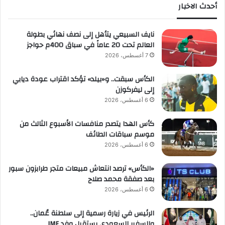
أحدث الاخبار
نايف السبيعي يتأهل إلى نصف نهائي بطولة
العالم تحت 20 عاماً في سباق 400م حواجز
7 أغسطس، 2026
الكأس سبقت.. و«بيلد» تؤكد اقتراب عودة ديابي
إلى ليفركوزن
6 أغسطس، 2026
كأس الهدا يتصدر منافسات الأسبوع الثالث من
موسم سباقات الطائف
6 أغسطس، 2026
«الكأس» ترصد انتعاش مبيعات متجر طرابزون سبور
بعد صفقة محمد صلاح
6 أغسطس، 2026
الرئيس في زيارة رسمية إلى سلطنة عُمان..
والسفير السعودي يستقبل وفد IMF