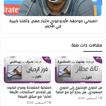
"
ل
م
ي
د
:
ى
م
العبدلي: مواجهة الأوروغواي اختبار مهم.. وثقتنا كبيرة
ن
و
في الأخضر
ج
ا
ا
ج
ح
ه
ا
ة
مقالات ذات صلة
س
ا
ت
ل
ر
أ
ا
و
ت
ر
ي
و
ج
غ
ي
و
ة
ا
من الدوري الإنجليزي إلى الدوري
الملكية المتعددة وصراع النفوذ:
ا
ي
السعودي.. هل ينجح أنج مع النصر؟
هل تتصادم “استثمارات الأربعة
ل
ا
الكبار” مع ميثاق الفيفا؟
7 أغسطس، 2026
ت
خ
7 أغسطس، 2026
خ
ت