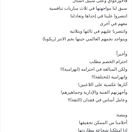
فالأورغواي وعلى سبيل المثال
سبق لنا مواجهتها في ثلاث مباريات تنافسية
انتصروا علينا في إحداها وتعادلنا
معهم في أخرى
وانتصرنا عليهم في ثالثها وبثلاثية
وبتواجد نجمهم العالمي حينها نجم الانتر (ريكوبا)
وأخيراً
احترام الخصم مطلب
ولكن المبالغة في احترامه (انهزامية)!!
وانهزامية (مُختلقة)!!
آثارها عكسية على اللاعبين!
وأجهزتهم الفنية والإدارية وجماهيرهم!
وعامل أساس في فقدان (الثقة)!!
ومضة:
أحلامنا من الممكن تحقيقها
إذا امتلكنا شجاعة مطاردتها