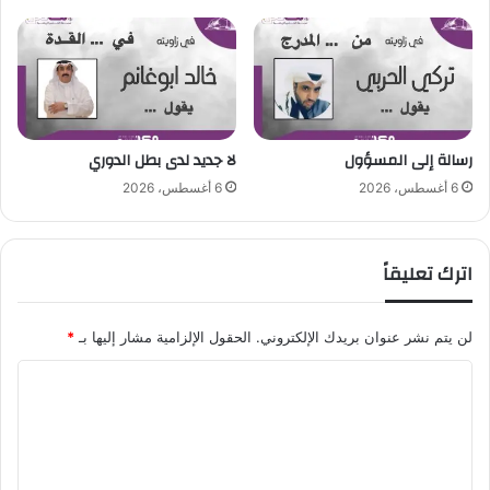
ط
ب
ي
ا
ط
ر
ا
م
ل
ه
ع
م
ك
رسالة إلى المسؤول
لا جديد لدى بطل الدوري
.
س
.
6 أغسطس، 2026
6 أغسطس، 2026
ي
و
"
ث
ق
اترك تعليقاً
ت
ن
ا
لن يتم نشر عنوان بريدك الإلكتروني.
الحقول الإلزامية مشار إليها بـ
*
ك
ب
ا
ي
ر
ل
ة
ت
ف
ع
ي