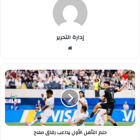
إدارة التحرير
موق
ع
الوي
ب
ح
ل
م
ا
ل
ت
أ
ه
ل
حلم التأهل الأول يداعب رفاق صلاح
ا
ل