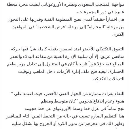
مواجهة المنتخب السعودي ونظيره الأوروغوياني ليست مجرد محطة
عابرة في دور المجموعات،
هي اختباراً حقيقياً لمدى نضج المنظومة الفنية وقدرتها على التحول
من مرحلة “المجاراة” إلى مرحلة “فرض الشخصية” في المواعيد
الكبرى
التفوق التكتيكي للأخضر امتد لسبعين دقيقة كاملة شلّ فيها حركة
منافس عريق، إلا أن سلبية الإدارة الفنية من مقاعد البدلاء والحذر
المبالغ فيه حوّلا فوزاً تاريخياً كان في المتناول إلى تعادل مرير بطعم
الخسارة، ليعيد فتح ملف إدارة الأزمات داخل الملعب وتوقيت
التدخلات التكتيكية
اللقاء بقراءة ممتازة من الجهاز الفني للأخضر، حيث اعتمد على ”
هدوء وعدم اندفاع هجومي” كان متوسط ومنظم
نجح تماماً في عزل خط وسط الأوروغواي عن خط هجومه
هذا التنظيم الصارم تسبب في حالة من التخبط الفني التام للمنافس
وظهر ذلك في عجزهم عن تدوير الكرة أو الخروج بها بشكل سليم