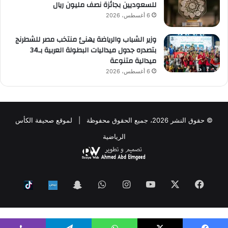
للسعوديين بجائزة نصف مليون ريال
6 أغسطس، 2026
وزير الشباب والرياضة يهنئ منتخب مصر للشطرنج
بتصدره جدول ميداليات البطولة العربية بـ34
ميدالية متنوعة
6 أغسطس، 2026
© حقوق النشر 2026، جميع الحقوق محفوظة | لموقع صحيفة الكأس
الرياضية
فيسبوك
‫X
‫YouTube
انستقرام
واتساب
Snapchat
ktok
Nabd