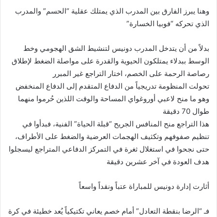
وهنا يبرز الفارق بين المدرب الذي يمتلك عقلية “الحسم” والمدرب
الذي تحركه “فوبيا الخسارة”
بدلاً من أن يتدخل المدرب دونيس لتنشيط الشق الهجومي وخط
الوسط ببدلاء يمتلكون الحيوية والقدرة على مواصلة الضغط لإطلاق
رصاصة الرحمة على الخصم، اختار التراجع غير المبرر
تحولت المنظومة تدريجياً من الدفاع المتقدم إلى الدفاع المنخفض
وهو ما منح لاعبي أوروغواي المساحة والوقت اللذين حُرموا منهما
طوال 70 دقيقة
هذا التراجع منح المنافس الجريح “قبلة الحياة” الفنية، فبدأوا في
تنظيم صفوفهم وتكثيف الهجمات العرضية والضغط على الأطراف،
حتى نجحوا في استغلال ثغرة في التمركز الدفاعي المتراجع ليسجلوا
هدف العودة في آخر عشرين دقيقة
أثارت إدارة دونيس للمباراة عتباً ونقداً واسعاً
فـ “الرضا بنقطة التعادل” أمام خصم يعاني تكتيكياً يُعد خطيئة في كرة