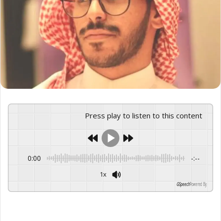
Press play to listen to this content
0:00
-:--
1x
GSpeech
Powered By