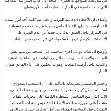
في مثل هذه المواجهات الكبرى، إضافة إلى غياب الشراسة الدفاعية
التي كانت حاضرة في المباراة السابقة أمام الأوروغواي.
وأضاف أن الأخطاء الدفاعية الفردية والجماعية كانت أحد أبرز أسباب
الخسارة، حيث ظهر الخط الخلفي بصورة غير منظمة مع عشوائية
في التمركز داخل العمق الدفاعي، فضلاً عن عدم القدرة على
الاحتفاظ بالكرة أو فرض الاستحواذ في فترات مهمة من اللقاء.
وأوضح أن هناك عوامل أخرى ساهمت في النتيجة، من بينها بعض
الغيابات والإصابات، إلى جانب التراجع الواضح في الفاعلية الذهنية
والبدنية داخل أرضية الملعب، وهو ما انعكس على أداء الفريق طوال
المباراة.
واختتم الدشيشي تصريحاته بالتأكيد على أن المنتخب السعودي
استسلم بشكل كبير لاستحواذ المنتخب الإسباني وضغطه العالي،
الأمر الذي منح المنافس السيطرة الكاملة على مجريات اللقاء،
مشدداً على ضرورة معالجة الأخطاء الدفاعية واستعادة الانضباط
التكتيكي قبل المواجهة المقبلة من أجل الحفاظ على فرص التأهل.