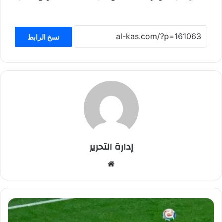
نسخ الرابط
إدارة التحرير
موق
ع
الوي
ب
ا
ل