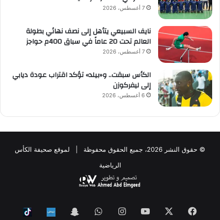
7 أغسطس، 2026
نايف السبيعي يتأهل إلى نصف نهائي بطولة
العالم تحت 20 عاماً في سباق 400م حواجز
7 أغسطس، 2026
الكأس سبقت.. و«بيلد» تؤكد اقتراب عودة ديابي
إلى ليفركوزن
6 أغسطس، 2026
© حقوق النشر 2026، جميع الحقوق محفوظة | لموقع صحيفة الكأس
الرياضية
فيسبوك
‫X
‫YouTube
انستقرام
واتساب
Snapchat
ktok
Nabd