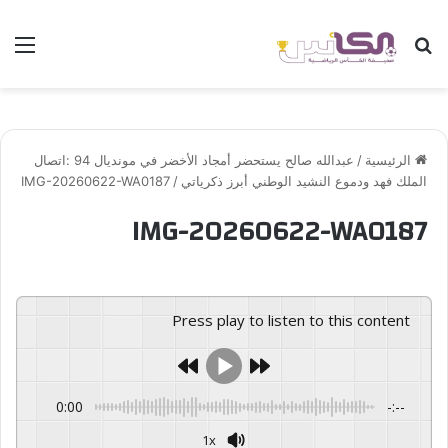
بحث عن
الق
الرئيسية
/
عبدالله صالح يستحضر أمجاد الأخضر في مونديال 94 :اتصال
الملك فهد ودموع النشيد الوطني أبرز ذكرياتي
/
IMG-20260622-WA0187
IMG-20260622-WA0187
Press play to listen to this content
0:00
-:--
1x