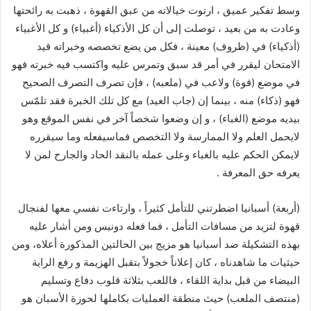
وسط تفكير عميق ، ارتوت خيالاته من عبق القهوة ، ذهبت به رائحتها
وعادت به من بعيد ، توصلت إلى أن كل الأذكياء (أغبياء) و كل الأغبياء
(أذكياء) في (ظروف) معينة ، فكل من يضع تخصصه وخبراته قيد
الامتحان ليقرر في أمر قد سبق وتمرس عليه واكتسب فيه خبرته فهو
في موضع (قوة) ولاعب في (ملعبه) ، فإن تصرف التصرف الصحيح
فهو (ذكاء) منه ، بينما إن (جاب العيد) مع كل تلك الخبرة فقد تلمّس
بيديه موضع (الغباء) ، و إن وضعوا شخصاً آخر في نفس الموقع وهو
لايحمل العلم ولا الممارسة ولا التخصص فماسيفعله وما سيقرره
لايمكن الحكم عليه بالغباء وعلى عمله بالنقد الحاد والجارح لمن لا
يعرفه حق المعرفة .
(أربعة) أسبانيا اضطرتني للتأمل كثيراً ، وارتاءت نفسي معها لفنجال
قهوة لتزيد من مسافات التأمل ، فما فعله دونيس ومن أشار عليه
بهذه التشكيلة ضد أسبانيا هو مزيج بين الحالتين المذكورة أعلاه، ومن
حيثيات ما شاهدناه ، كان إعلاناً خجولاً بتقبل الهزيمة و رفع الراية
البيضاء من قبل بداية اللقاء ، فاللعب بثلاثة قلوب دفاع وتسليم
(منتصف الملعب) حيث منطقة العمليات بكاملها لحوزة الأسبان هو