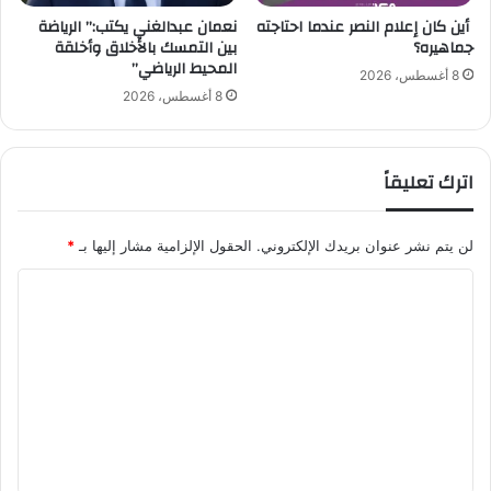
ا
أين كان إعلام النصر عندما احتاجته
نعمان عبدالغني يكتب:” الرياضة
جماهيره؟
بين التمسك بالأخلاق وأخلقة
ل
المحيط الرياضي”
ع
8 أغسطس، 2026
ن
8 أغسطس، 2026
ا
ب
ي
اترك تعليقاً
"
لن يتم نشر عنوان بريدك الإلكتروني.
الحقول الإلزامية مشار إليها بـ
*
ا
ل
ت
ع
ل
ي
ق