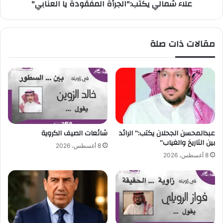
علاء شمالي يكتب:"الجرأة المفقودة يا العنابي"
ي
ك
ت
ب
مقالات ذات صلة
:
"
ا
ل
ج
ر
أ
ة
ا
عبدالمحسن الجحلان يكتب:” الرائد
شائعات الصيف الكروية
ل
بين التاريخ والغياب”
8 أغسطس، 2026
م
8 أغسطس، 2026
ف
ق
و
د
ة
ي
ا