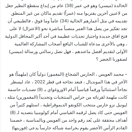
الخالدة (ميسي) وهو في عمر (38) عام من إبداع منقطع النظير جعل
من لاعبين آخرين يقتربوا منه (عمراً) تقديم ماكان من غير المنطق
تقديمه في مثل أعمارهم الحالية (34) عاماً وما فوق ، فالطبيعي أن
تجد تفكير من يصل هذا العمر منصباً مباشرة نحو (الاعتزال) لا على
فتح افاق جديدة واجتياز تحديات عظيمة في أحد أكبر المحافل الدولية
، وهي بالأحرى مدعاة للشباب اليافع أصحاب المشاركة العالمية
الأولى لتقديم أفضل ماعندهم ، فهل تصل رسالتي ورسالة (ميسي)
لصقورنا الخضر ؟
– ⁠محمد العويس ، الحارس الشجاع (المغمور) دولياً كان (ملهماً) هو
الآخر في هذا المونديال ، فبعد نجاحه في قطر 2022 ، عاد ليسطر
نجاحاً استثنائياً ورقماً قياسياً أمام الاوروغواي بـ (9) تصديات حاسمة
كانت ملهمة لقرنائه من حراس المنتخبات وتحديداً (المغمورين) مثله ،
ليونيل نزو حارس منتخب الكونقو الديموقراطية ، استلهم كثيراً من
العويس حتى كاد يصل لرقمه القياسي أمام كولومبيا بتصديه لـ (8)
أهداف محققة على بُعد رقم واحد من العويس وبالمناسبة ، خصمنا
القادم الرأس الأخضر يقوم بحراسة شباكه حارساً يدعى (فوزينها)