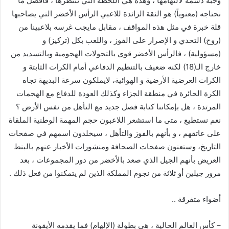
وجبة دسمة لالتهامها ، وهذه هي اللحظة التي ننتظرها ، فأفضل ما
نحتاجه (معنوياً) هو الثقة الزائدة للاعبي الرأس الأخضر التي يصاحبها
قلة خبرة في مثل هذه المواقف ، مقابل مايجب غرسه بلاعبينا من
(روح) التحدي و الإصرار على الفوز ، واللعب بكل (تركيز) و
(مسؤولية) ، فالرأس الأخضر قوي بالتحولات الهجومية وبالتسديد من
خارج الـ(18) لكنه ضعيف بالتنظيم الدفاعي أمام الكرات الثابتة و
الكرات العرضية الأرضية و الهوائية، لايملكون سرعة البديهة تجاه
الكرة الحائرة في منطقة الجزاء وكذلك العودة للدفاع مع الهجمات
المرتدة ، هل بإمكاننا كتابة فصل جديد مع التأهل من نفس الأرض ؟
نعم نستطيع ، متى ما استشعر اللاعبون حجم المهمة الوطنية الملقاة
على عاتقهم ، و بأنهم بالفوز والتأهل ، سيخلدون اسمهم في صفحات
التاريخ، وستعنون صفحات الصحافة ومنشورات الأخبار عنهم بالبنط
العريض بأنهم الجيل الذي صعد بالأخضر من دور المجموعات ، بعد
مرور جيلين أو ثلاثة من نجوم المملكة الذين لم يتمكنوا من فعل ذلك .
أضواء متفرقة ..
– كأس العالم الحالية ، هي بطولة (الإلهام) فما يقدمه الأيقونة