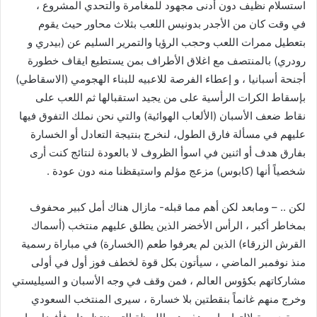
استسلام نظيف دون أدنى مجهود للمغامرة والتحدي المشروع ،
في وقت كان من الأجدر بدونيس اللعب بثلاث محاور حيث يقوم
بتعطيل ممرات اللعب وحجب الرؤيا والتمرير السليم عن (بيدري و
رودري) بالمنتصف مع اغلاق الأطراف بمن يستطيع ايقاف خطورة
أجنحة أسبانيا ، و إعطاء الفرصة للاعبيه للبناء الهجومي (الاسقاطي)
بإسقاط الكرات الرأسية على من يجيد استقبالها ثم اللعب على
نقاط ضعف الأسبان (الألعاب الهوائية) والتي نحن نملك التفوق فيها
عليهم في مسألة فارق الطول، لنخرج بنتيجة التعادل أو الخسارة
بفارق هدف أو اثنين في اسوأ الظروف لا بالعودة لنتائج كنت أرى
شخصياً أنها (كابوس) مزعج مؤلم واستيقظنا منه دون عودة .
لكن .. – ومابعد لكن أهم مما قبله- مازال هناك أمل كبير محفوف
بمخاطر أكبر ، الرأس الأخضر الذين يطلق عليهم منتخب (أسماك
القرش الزرقاء) الذين لم يعرفوا طعم (الخسارة) في مباراة رسمية
منذ نوفمبر الماضي ، سيأتون بكل قوة لخطف فوز أول في أولى
مشاركاتهم بكؤوس العالم ، فمن وقف في وجه الأسبان و السيليستي
وخرج منهم غانماً بنقطتين بلا خسارة ، سيرى المنتخب السعودي