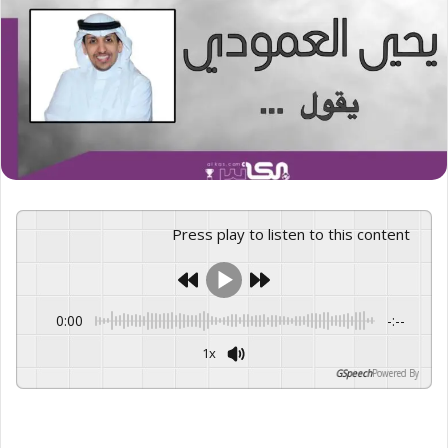
Press play to listen to this content
0:00
-:--
1x
GSpeech
Powered By