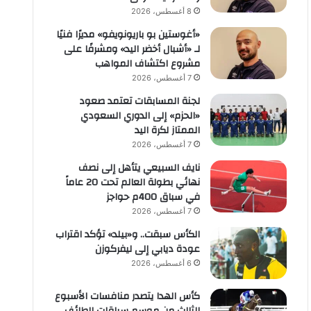
8 أغسطس، 2026
«أغوستين بو باريونويفو» مديرًا فنيًا
لـ «أشبال أخضر اليد» ومشرفًا على
مشروع اكتشاف المواهب
7 أغسطس، 2026
لجنة المسابقات تعتمد صعود
«الحزم» إلى الدوري السعودي
الممتاز لكرة اليد
7 أغسطس، 2026
نايف السبيعي يتأهل إلى نصف
نهائي بطولة العالم تحت 20 عاماً
في سباق 400م حواجز
7 أغسطس، 2026
الكأس سبقت.. و«بيلد» تؤكد اقتراب
عودة ديابي إلى ليفركوزن
6 أغسطس، 2026
كأس الهدا يتصدر منافسات الأسبوع