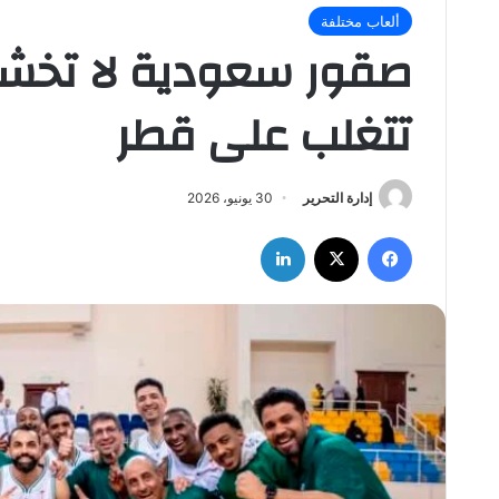
ألعاب مختلفة
صقور سعودية لا تخشى
تتغلب على قطر
إدارة التحرير
30 يونيو، 2026
فيسبوك
‫X
لينكدإن