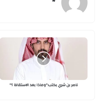
موق
ع
الوي
ب
ن
ا
ص
ر
ب
ن
ش
ر
ي
ناصر بن شري بكتب:"وماذا بعد الاستقالة ؟"
ب
ك
ت
ب
: