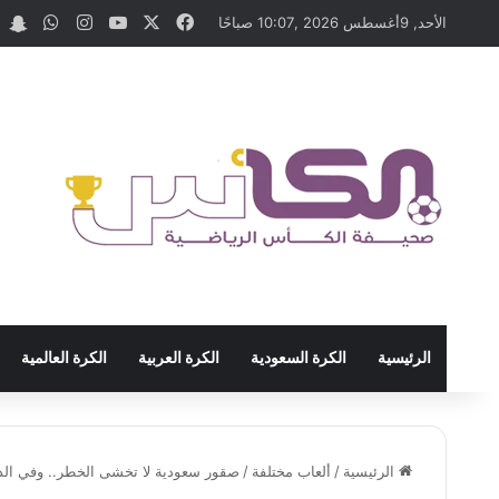
‫X
فيسبوك
‫YouTube
انستقرام
واتسا
t
الأحد, 9أغسطس 2026 ,10:07 صباحًا
الرئيسية
الكرة السعودية
الكرة العربية
الكرة العالمية
الرئيسية
/
ألعاب مختلفة
/
صقور سعودية لا تخشى الخطر.. وفي ال