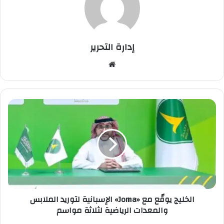
إدارة التحرير
موق
ع
الوي
ب
ا
ل
خ
ل
ي
ج
ي
و
قّ
الخليج يوقّع مع «Joma» الإسبانية لتوريد الملابس
ع
والمعدات الرياضية لثلاثة مواسم
م
ع