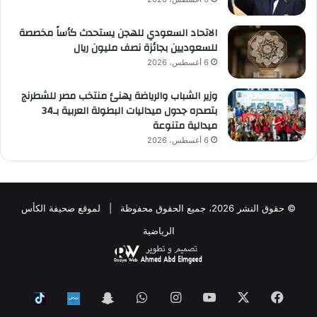
الاتحاد السعودي للهجن يستحدث كأساً مخصصة
للسعوديين بجائزة نصف مليون ريال
6 أغسطس، 2026
وزير الشباب والرياضة يهنئ منتخب مصر للشطرنج
بتصدره جدول ميداليات البطولة العربية بـ34
ميدالية متنوعة
6 أغسطس، 2026
© حقوق النشر 2026، جميع الحقوق محفوظة | لموقع صحيفة الكأس
الرياضية
فيسبوك
‫X
‫YouTube
انستقرام
واتساب
Snapchat
ktok
Nabd