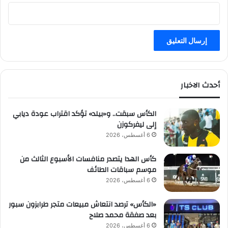
ا
ل
ق
د
م
ا
ل
ت
أحدث الاخبار
ق
ل
الكأس سبقت.. و«بيلد» تؤكد اقتراب عودة ديابي
ي
إلى ليفركوزن
د
6 أغسطس، 2026
ي
ة
كأس الهدا يتصدر منافسات الأسبوع الثالث من
موسم سباقات الطائف
6 أغسطس، 2026
«الكأس» ترصد انتعاش مبيعات متجر طرابزون سبور
بعد صفقة محمد صلاح
6 أغسطس، 2026