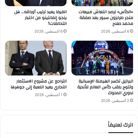
ا
ض
ل
م
«الكأس» ترصد انتعاش مبيعات
الفيفا يعيد ترتيب أوراقه… هل
م
س
متجر طرابزون سبور بعد صفقة
ينجو إنفانتينو من اختبار
ل
ت
محمد صلاح
التحالفات؟
ا
ق
6 أغسطس، 2026
6 أغسطس، 2026
ب
ب
س
ل
و
ك
ا
ر
ل
ة
م
ا
ع
ل
د
البرازيل تكسر الهيمنة الإسبانية
التراجع عن مشروع الاستثمار
ق
وتتوج بلقب كأس العالم للأندية
التجاري يعيد اللعبة إلى جوهرها
ا
د
لدوري الملوك
ت
م
1 أغسطس، 2026
ا
ا
2 أغسطس، 2026
ل
ل
ر
م
ي
ص
اترك تعليقاً
ا
غ
ض
ر
ي