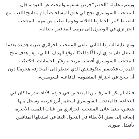
ورغم محاولة “الخضر” فرض نسقهم والبحث عن العودة، فإن
المنتخب السويسري نجح في غلق المساحات أمام مفاتيح اللعب، مع
انضباط كبير للخطوط الثلاثة، وهو ما صعّب من مهمة المنتخب
الجزائري في الوصول إلى مرمى المنافس بفعالية.
ومع بداية الشوط الثاني، تلقى المنتخب الجزائري ضربة جديدة بعدما
استغل دان ندوي ارتباكًا دفاعيًا ليوقع الهدف الثاني، وهو هدف منح
المنتخب السويسري أفضلية مريحة، وغيّر الحسابات التكتيكية
للمدرب فلاديمير بيتكوفيتش الذي اضطر إلى المجازفة هجوميًا دون
أن ينجح في اختراق المنظومة الدفاعية السويسرية.
فنيًا، لم يكن الفارق بين المنتخبين في جودة الأداء بقدر ما كان في
النجاعة. فالمنتخب السويسري استثمر أبرز فرصه وسجل منها
هدفين، بينما عانى المنتخب الجزائري من غياب اللمسة الأخيرة،
إضافة إلى بعض الأخطاء في التحول الدفاعي استغلها المنافس
بأفضل صورة.