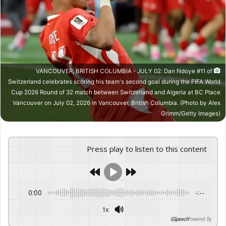
VANCOUVER, BRITISH COLUMBIA - JULY 02: Dan Ndoye #11 of
Switzerland celebrates scoring his team's second goal during the FIFA World
Cup 2026 Round of 32 match between Switzerland and Algeria at BC Place
Vancouver on July 02, 2026 in Vancouver, British Columbia. (Photo by Alex
Grimm/Getty Images)
Press play to listen to this content
0:00
-:--
1x
GSpeech
Powered By