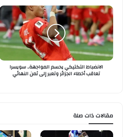
ا
ل
ا
ن
ض
ب
ا
ط
ا
الانضباط التكتيكي يحسم المواجهة.. سويسرا
ل
تعاقب أخطاء الجزائر وتعبر إلى ثمن النهائي
ت
ك
ت
ي
ك
ي
ي
مقالات ذات صلة
ح
س
م