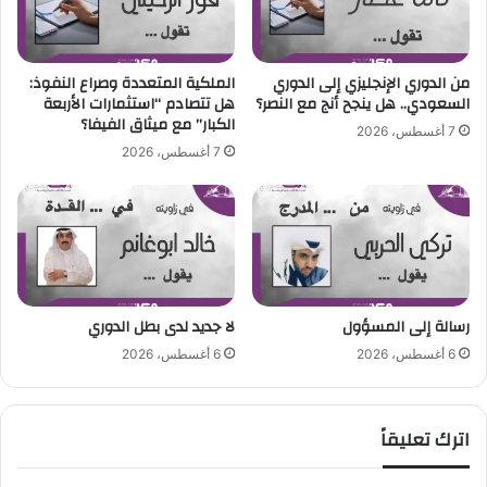
ا
ا
ل
ل
ق
ا
د
ت
من الدوري الإنجليزي إلى الدوري
الملكية المتعددة وصراع النفوذ:
م
ف
السعودي.. هل ينجح أنج مع النصر؟
هل تتصادم “استثمارات الأربعة
ا
ا
الكبار” مع ميثاق الفيفا؟
7 أغسطس، 2026
ل
ق
7 أغسطس، 2026
م
ي
ص
ت
غ
ع
ر
ا
ة
ق
و
د
ت
م
ؤ
رسالة إلى المسؤول
لا جديد لدى بطل الدوري
ع
ك
ا
6 أغسطس، 2026
6 أغسطس، 2026
د
ل
ا
أ
س
س
اترك تعليقاً
ت
ت
ق
ر
ل
ا