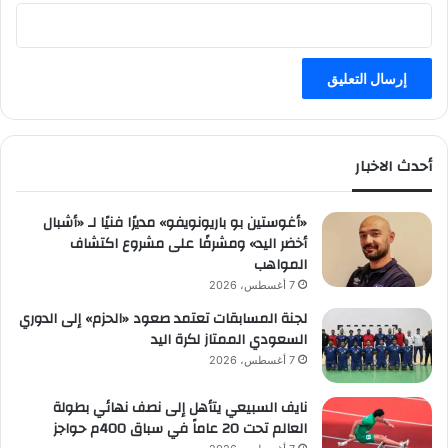
ي
د
ي
ة
أحدث الاخبار
«أغوستين بو باريونويفو» مديرًا فنيًا لـ «أشبال
أخضر اليد» ومشرفًا على مشروع اكتشاف
المواهب
7 أغسطس، 2026
لجنة المسابقات تعتمد صعود «الحزم» إلى الدوري
السعودي الممتاز لكرة اليد
7 أغسطس، 2026
نايف السبيعي يتأهل إلى نصف نهائي بطولة
العالم تحت 20 عاماً في سباق 400م حواجز