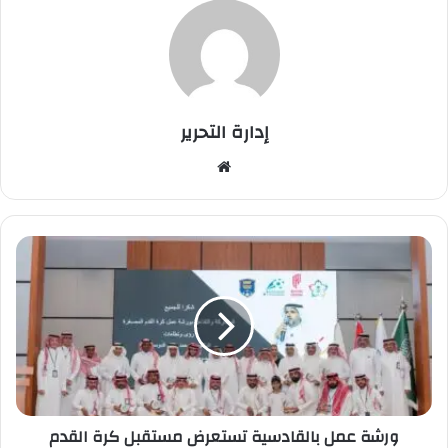
إدارة التحرير
موق
ع
الوي
ب
و
ر
ش
ة
ع
م
ل
ب
ا
ورشة عمل بالقادسية تستعرض مستقبل كرة القدم
ل