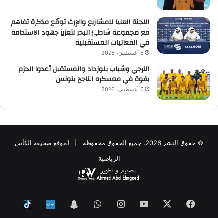
اللجنة العليا للمشاريع والإرث توقّع مذكرة تفاهم
مع مجموعة شاطئ البحر لتعزيز جهود الاستدامة
في الفعاليات المستقبلية
6 أغسطس، 2026
الترجي وشباب بلوزداد والمستقبل أعدوا الحزم
بقوة في معسكره الناجح بتونس
6 أغسطس، 2026
© حقوق النشر 2026، جميع الحقوق محفوظة | لموقع صحيفة الكأس
الرياضية
فيسبوك
‫X
‫YouTube
انستقرام
واتساب
Snapchat
ktok
Nabd