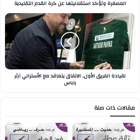
المصغرة وتؤكد استقلاليتها عن كرة القدم التقليدية
ق
ا
د
ل
س
ق
ي
ي
ة
ا
ت
د
س
ة
ت
ا
ع
ل
ر
ف
لقيادة الفريق الأول.. الاتفاق يتعاقد مع الأسترالي آرثر
ض
ر
باباس
م
ي
س
ق
ت
ا
ق
ل
مقالات ذات صلة
ب
أ
ل
و
ك
ل
ر
.
ة
.