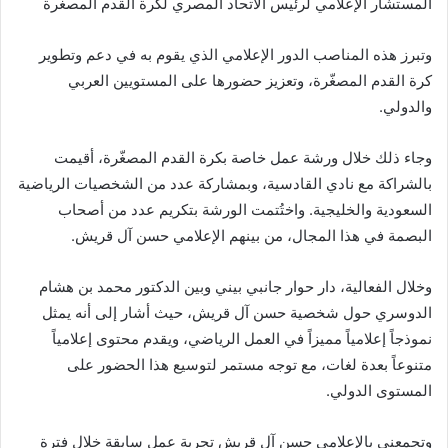
المستشار الإعلامي لرئيس الاتحاد المصري لكرة القدم المصغّرة
وتبرز هذه المناصب الدور الإعلامي الذي يقوم به في دعم وتطوير
كرة القدم المصغّرة، وتعزيز حضورها على المستويين العربي
والدولي.
وجاء ذلك خلال ورشة عمل خاصة بكرة القدم المصغّرة، أقيمت
بالشراكة مع نادي القادسية، وبمشاركة عدد من الشخصيات الرياضية
السعودية والخليجية. واختُتمت الورشة بتكريم عدد من أصحاب
البصمة في هذا المجال، من بينهم الإعلامي حسن آل قريش.
وخلال الفعالية، دار حوار جانبي بيني وبين الدكتور محمد بن هشام
الدوسري حول شخصية حسن آل قريش، حيث أشار إلى أنه يمثل
نموذجاً إعلامياً مميزاً في العمل الرياضي، ويقدم محتوى إعلامياً
متنوعاً بعدة لغات، مع توجه مستمر لتوسيع هذا الحضور على
المستوى الدولي.
وتجمعني بالإعلامي حسن آل قريش تجربة عمل سابقة خلال فترة