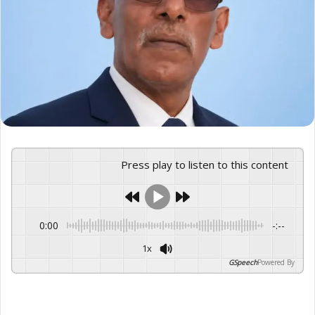
Press play to listen to this content
0:00
-:--
1x
GSpeech
Powered By