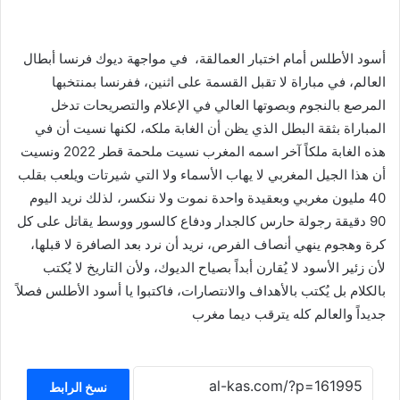
أسود الأطلس أمام اختبار العمالقة، في مواجهة ديوك فرنسا أبطال
العالم، في مباراة لا تقبل القسمة على اثنين، ففرنسا بمنتخبها
المرصع بالنجوم وبصوتها العالي في الإعلام والتصريحات تدخل
المباراة بثقة البطل الذي يظن أن الغابة ملكه، لكنها نسيت أن في
هذه الغابة ملكاً آخر اسمه المغرب نسيت ملحمة قطر 2022 ونسيت
أن هذا الجيل المغربي لا يهاب الأسماء ولا التي شيرتات ويلعب بقلب
40 مليون مغربي وبعقيدة واحدة نموت ولا ننكسر، لذلك نريد اليوم
90 دقيقة رجولة حارس كالجدار ودفاع كالسور ووسط يقاتل على كل
كرة وهجوم ينهي أنصاف الفرص، نريد أن نرد بعد الصافرة لا قبلها،
لأن زئير الأسود لا يُقارن أبداً بصياح الديوك، ولأن التاريخ لا يُكتب
بالكلام بل يُكتب بالأهداف والانتصارات، فاكتبوا يا أسود الأطلس فصلاً
جديداً والعالم كله يترقب ديما مغرب
نسخ الرابط