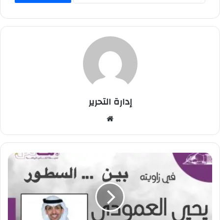
إدارة التحرير
موق
ع
الوي
ب
ا
س
ت
م
ت
ع
و