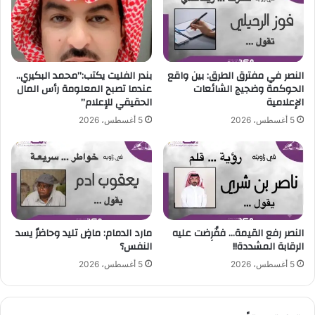
ا
ل
ا
ل
ك
‎النصر في مفترق الطرق: بين واقع
بندر الفليت يكتب:”محمد البكيري..
ب
الحوكمة وضجيج الشائعات
عندما تصبح المعلومة رأس المال
ا
الإعلامية
الحقيقي للإعلام”
ر
5 أغسطس، 2026
5 أغسطس، 2026
النصر رفع القيمة… ففُرِضت عليه
مارد الدمام: ماضٍ تليد وحاضرٌ يسد
الرقابة المشددة!!
النفس؟
5 أغسطس، 2026
5 أغسطس، 2026