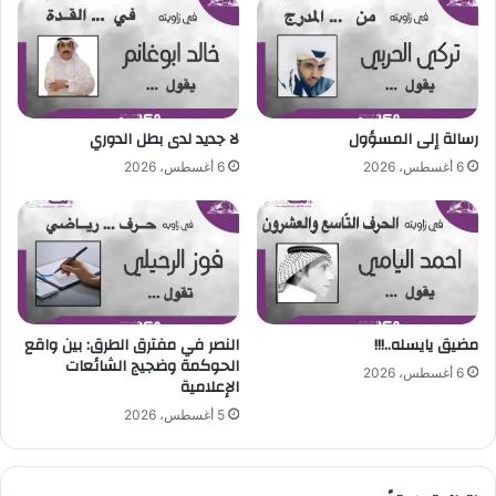
س
و
د
ي
س
ك
رسالة إلى المسؤول
لا جديد لدى بطل الدوري
ت
6 أغسطس، 2026
6 أغسطس، 2026
ص
ي
ا
ح
ا
ل
د
ي
مضيق يايسله..!!!
‎النصر في مفترق الطرق: بين واقع
و
الحوكمة وضجيج الشائعات
6 أغسطس، 2026
ك
الإعلامية
؟
5 أغسطس، 2026
"