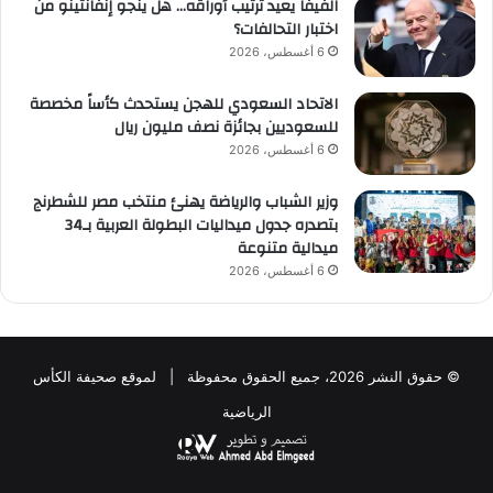
الفيفا يعيد ترتيب أوراقه… هل ينجو إنفانتينو من
اختبار التحالفات؟
6 أغسطس، 2026
الاتحاد السعودي للهجن يستحدث كأساً مخصصة
للسعوديين بجائزة نصف مليون ريال
6 أغسطس، 2026
وزير الشباب والرياضة يهنئ منتخب مصر للشطرنج
بتصدره جدول ميداليات البطولة العربية بـ34
ميدالية متنوعة
6 أغسطس، 2026
© حقوق النشر 2026، جميع الحقوق محفوظة | لموقع صحيفة الكأس
الرياضية