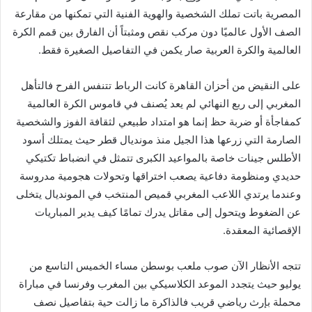
المصرية باتت تملك الشخصية والهوية الفنية التي تمكنها من مقارعة
الصف الأول عالميًا دون مركب نقص ومثبتاً أن الفارق بين قمم الكرة
العالمية والكرة العربية صار يكمن في التفاصيل الصغيرة فقط.
على النقيض من أحزان القاهرة كانت الرباط تتنفس الفرح فالتأهل
المغربي إلى ربع النهائي لم يعد يُصنف في قاموس الكرة العالمية
كمفاجأة أو ضربة حظ إنما هو امتداد طبيعي لثقافة الفوز والشخصية
الصارمة التي زرعها هذا الجيل منذ مونديال قطر حيث يمتلك أسود
الأطلس جينات خاصة بالمواعيد الكبرى تتمثل في انضباط تكتيكي
حديدي ومنظومة دفاعية يصعب اختراقها وتحولات هجومية مدروسة
وعندما يرتدي اللاعب المغربي قميص المنتخب في المونديال يتخلى
عن الضغوط ويتحول إلى مقاتل يدرك تمامًا كيف يدير المباريات
الإقصائية المعقدة.
تتجه الأنظار الآن صوب ملعب بوسطن مساء الخميس التاسع من
يوليو حيث يتجدد الموعد الكلاسيكي بين المغرب وفرنسا في مباراة
محملة بإرث رياضي قريب فالذاكرة ما زالت حية بتفاصيل نصف