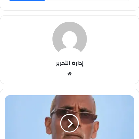
إدارة التحرير
موق
ع
الوي
ب
ع
ث
م
ا
ن
ا
ل