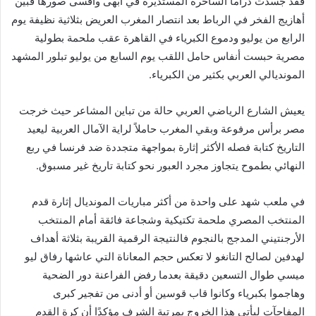
فقد جسدت دراما الساحرة المستديرة في أبهى وأقسى صورها فبين
أهازيج الفخر في الرباط بعد انتصار المغرب العريض بثلاثية نظيفة يوم
الرابع من يوليو ودموع الكبرياء في القاهرة عقب ملحمة بطولية
مصرية حبست أنفاس حامل اللقب يوم السابع من يوليو تبلور المشهد
المونديالي العربي بكثير من الكبرياء.
يعيش الشارع الرياضي العربي حالة من تباين المشاعر حيث خرجت
مصر برأس مرفوعة وبقي المغرب حاملاً لراية الآمال العربية ليعيد
التاريخ كتابة فصله الأكثر إثارة بمواجهة متجددة ضد فرنسا في ربع
النهائي بطموح يتجاوز مجرد العبور نحو كتابة تاريخ غير مسبوق.
في ملعب شهد على واحدة من أكثر مباريات المونديال إثارة قدم
المنتخب المصري ملحمة تكتيكية وشجاعة فائقة أمام المنتخب
الأرجنتيني المدجج بالنجوم فالنتيجة الرقمية القريبة بثلاثة أهداف
لهدفين لصالح التانغو لا تعكس حجم المعاناة التي عاشها رفاق ليو
ميسي طوال التسعين دقيقة بعدما رفض الفراعنة دور الضحية
وهاجموا بكبرياء وكانوا قاب قوسين أو أدنى من تفجير كبرى
المفاجآت ليأتي هذا الخروج بمرتبة الشرف مؤكدًا أن كرة القدم