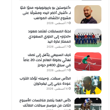
«أغوستين بو باريونويفو» مديرًا فنيًا
لـ «أشبال أخضر اليد» ومشرفًا على
مشروع اكتشاف المواهب
7 أغسطس، 2026
لجنة المسابقات تعتمد صعود
«الحزم» إلى الدوري السعودي
الممتاز لكرة اليد
7 أغسطس، 2026
نايف السبيعي يتأهل إلى نصف
نهائي بطولة العالم تحت 20 عاماً
في سباق 400م حواجز
7 أغسطس، 2026
الكأس سبقت.. و«بيلد» تؤكد اقتراب
عودة ديابي إلى ليفركوزن
6 أغسطس، 2026
كأس الهدا يتصدر منافسات الأسبوع
الثالث من موسم سباقات الطائف