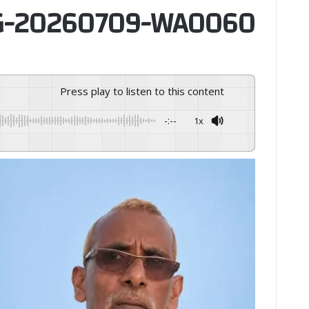
G-20260709-WA0060
Press play to listen to this content
-:--
1x
GSpeech
Powered By