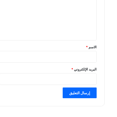
ت
ع
ل
ي
ق
*
الاسم
*
البريد الإلكتروني
*