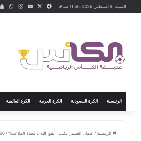
‫X
فيسبوك
‫YouTube
انستقرام
واتس
السبت, 8أغسطس 2026 ,11:50 صباحًا
الرئيسية
الكرة السعودية
الكرة العربية
الكرة العالمية
الرئيسية
/
عثمان الغتنيني يكتب:"أتقوا الله يا قضاة الملاعب!"
/
60