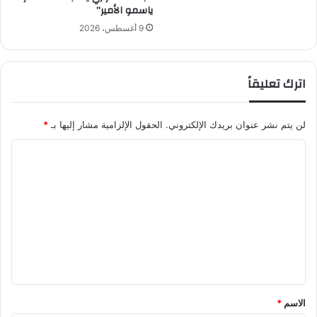
ياسمو الأمير”
ا
ئ
9 أغسطس، 2026
د
ا
ل
اترك تعليقاً
ش
ا
ط
لن يتم نشر عنوان بريدك الإلكتروني.
الحقول الإلزامية مشار إليها بـ
*
ر
ا
ل
ت
ع
ل
ي
ق
*
الاسم
*