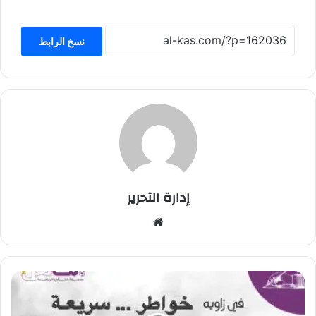
نسخ الرابط
إدارة التحرير
موق
ع
الوي
ب
ح
ق
اً