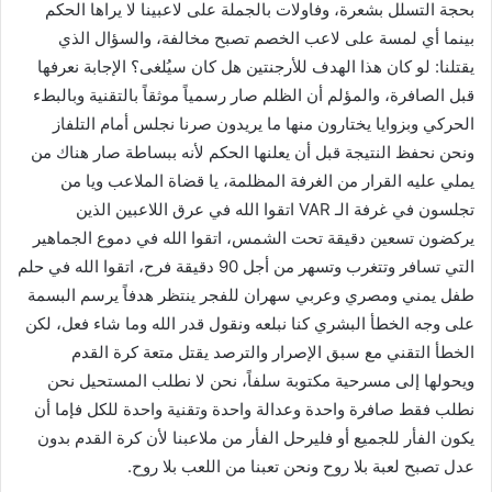
بحجة التسلل بشعرة، وفاولات بالجملة على لاعبينا لا يراها الحكم
بينما أي لمسة على لاعب الخصم تصبح مخالفة، والسؤال الذي
يقتلنا: لو كان هذا الهدف للأرجنتين هل كان سيُلغى؟ الإجابة نعرفها
قبل الصافرة، والمؤلم أن الظلم صار رسمياً موثقاً بالتقنية وبالبطء
الحركي وبزوايا يختارون منها ما يريدون صرنا نجلس أمام التلفاز
ونحن نحفظ النتيجة قبل أن يعلنها الحكم لأنه ببساطة صار هناك من
يملي عليه القرار من الغرفة المظلمة، يا قضاة الملاعب ويا من
تجلسون في غرفة الـ VAR اتقوا الله في عرق اللاعبين الذين
يركضون تسعين دقيقة تحت الشمس، اتقوا الله في دموع الجماهير
التي تسافر وتتغرب وتسهر من أجل 90 دقيقة فرح، اتقوا الله في حلم
طفل يمني ومصري وعربي سهران للفجر ينتظر هدفاً يرسم البسمة
على وجه الخطأ البشري كنا نبلعه ونقول قدر الله وما شاء فعل، لكن
الخطأ التقني مع سبق الإصرار والترصد يقتل متعة كرة القدم
ويحولها إلى مسرحية مكتوبة سلفاً، نحن لا نطلب المستحيل نحن
نطلب فقط صافرة واحدة وعدالة واحدة وتقنية واحدة للكل فإما أن
يكون الفأر للجميع أو فليرحل الفأر من ملاعبنا لأن كرة القدم بدون
عدل تصبح لعبة بلا روح ونحن تعبنا من اللعب بلا روح.