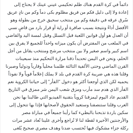
دائماً في كرة القدم هناك ظلم تحكيمي عيني عينك لا يحتاج إلى
إعادة ولا إلى دليل فكم من فريق مظلوم بكى دماً وكم من نادٍ عريق
سُرق عرقه في دقيقة وكم من منتخب سحيق خرج من بطولة وهو
الأفضل أداءً ونتيجة بسبب صافرة أو راية أو قرار بارد من قاضٍ نسي
أن العدل هو أول قوانين اللعبة قبل التسلل وقبل لمسة اليد والقاضي
في الملعب من المفترض أن يكون ميزانه واحداً للجميع لا يفرق بين
اسم كبير واسم صغير ولا بين منتخب مرشح ومنتخب يقاتل من أجل
الحلم، ونحن في اليمن تحديداً ذقنا مرارة التحكيم منذ سبعينات
القرن الماضي وحتى الألفية الثالثة ظلمنا محلياً وقارياً ودولياً وصبرنا
وقلنا هذه هي ضريبة كرة القدم في بلد لا يملك إعلاماً قوياً ولا نفوذاً
يحميه لكن الذي أوجعنا أكثر هو دخول “الفأر” إلى حياتنا الكروية نعم
الفأر الذي هدم سد مأرب ومزق شعب اليمن شر ممزق في التاريخ
القديم عاد اليوم ليمزقنا كروياً بتقنية الفيديو التي طالبنا بها نحن
العرب وقلنا ستنصفنا وستعيد الحقوق لأصحابها فإذا بها تتحول إلى
سكين باردة تذبحنا بالبطيء كما رأينا جميعاً في مباراة مصر
والأرجنتين الأخيرة لقطة لنا لا تُراجع وأخرى علينا تُعاد عشر مرات
ركلة جزاء مشكوك فيها تُحتسب ضدنا وهدف مصري صحيح يُلغى