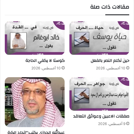
د
ل
مقالات ذات صلة
ه
ج
ا
و
ر
ر
أ
ج
س
و
؟
س
؟
و
ف
و
حين تكلم النصر بالفعل
كوستا لا يكفي الحاجة
ت
10 أغسطس، 2026
10 أغسطس، 2026
ا
م
ر
ع
ا
ش
و
ر
صفقات الاعبين وعوائق التعاقد
م
9 أغسطس، 2026
ع
عبدالله الحرازي يكتب:”اتحاد الكرة
ر