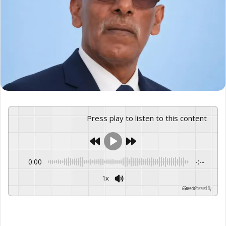
Press play to listen to this content
0:00
-:--
1x
GSpeech
Powered By