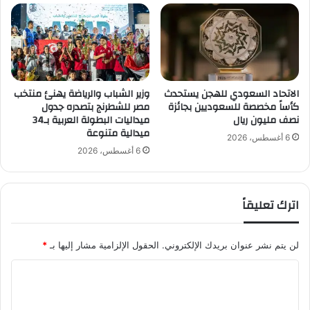
ج
م
م
ا
ي
ن
ل
ش
"
س
ت
الاتحاد السعودي للهجن يستحدث
وزير الشباب والرياضة يهنئ منتخب
ر
كأساً مخصصة للسعوديين بجائزة
مصر للشطرنج بتصدره جدول
و
نصف مليون ريال
ميداليات البطولة العربية بـ34
ت
ميدالية متنوعة
ع
6 أغسطس، 2026
ا
6 أغسطس، 2026
د
ل
ل
اترك تعليقاً
ي
ف
ر
لن يتم نشر عنوان بريدك الإلكتروني.
الحقول الإلزامية مشار إليها بـ
*
ب
و
ا
ل
ل
ي