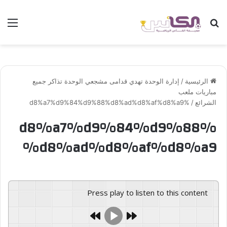
بحث عن
الق
الرئيسية
/
إدارة الوحدة تهدي قدامى مشجعي الوحدة تذاكر جميع
مباريات ملعب
الشرائع
/
%d8%a7%d9%84%d9%88%d8%ad%d8%af%d8%a9
%d8%a7%d9%84%d9%88
%d8%ad%d8%af%d8%a9
Press play to listen to this content