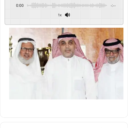
0:00
-:--
1x
GSpeech
Powered By