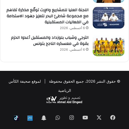
اللجنة العليا للمشاريع والإرث توقّع مذكرة تفاهم
مع مجموعة شاطئ البحر لتعزيز جهود الاستدامة
في الفعاليات المستقبلية
6 أغسطس، 2026
الترجي وشباب بلوزداد والمستقبل أعدوا الحزم
بقوة في معسكره الناجح بتونس
6 أغسطس، 2026
© حقوق النشر 2026، جميع الحقوق محفوظة | لموقع صحيفة الكأس
الرياضية
فيسبوك
‫X
‫YouTube
انستقرام
واتساب
Snapchat
ktok
Nabd