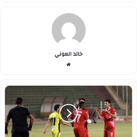
خالد العوني
موق
ع
الوي
ب
ا
ل
ف
ر
س
ا
ن
ي