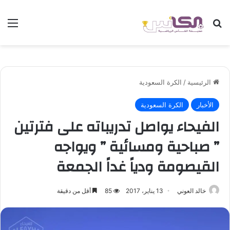
بحث عن
الق
الرئيسية
/
الكرة السعودية
الأخبار
الكرة السعودية
الفيحاء يواصل تدريباته على فترتين
” صباحية ومسائية ” ويواجه
القيصومة ودياً غداً الجمعة
خالد العوني
13 يناير، 2017
85
أقل من دقيقة