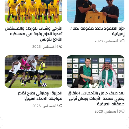
د
ب
و
ا
ن
ت
و
ا
حزم الصمود يجدد صفوفه بدماء
الترجي وشباب بلوزداد والمستقبل
ل
إفريقية
أعدوا الحزم بقوة في معسكره
ع
الناجح بتونس
6 أغسطس، 2026
ر
6 أغسطس، 2026
و
ب
ة
ا
ل
أ
م
بعد صيف حافل بالتحديات.. الاتفاق
الجزيرة الإماراتي يطرح تذاكر
ا
يطوي صفحة الأزمات ويعلن أولى
مواجهة الاتحاد آسيويًا
ر
صفقاته الصيفية
ت
5 أغسطس، 2026
ي
6 أغسطس، 2026
ي
ق
ي