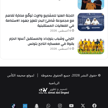
اللجنة العليا للمشاريع والإرث توقّع مذكرة تفاهم
مع مجموعة شاطئ البحر لتعزيز جهود الاستدامة
في الفعاليات المستقبلية
6 أغسطس، 2026
الترجي وشباب بلوزداد والمستقبل أعدوا الحزم
بقوة في معسكره الناجح بتونس
6 أغسطس، 2026
© حقوق النشر 2026، جميع الحقوق محفوظة | لموقع صحيفة الكأس
الرياضية
فيسبوك
‫X
‫YouTube
انستقرام
واتساب
Snapchat
ktok
Nabd