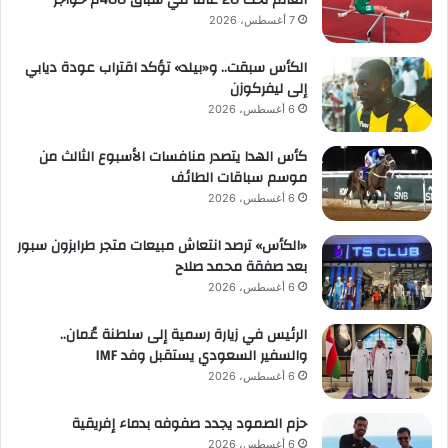
العالم تحت 20 عاماً في سباق 400م حواجز
7 أغسطس، 2026
الكأس سبقت.. و«بيلد» تؤكد اقتراب عودة ديابي
إلى ليفركوزن
6 أغسطس، 2026
كأس الهدا يتصدر منافسات الأسبوع الثالث من
موسم سباقات الطائف
6 أغسطس، 2026
«الكأس» ترصد انتعاش مبيعات متجر طرابزون سبور
بعد صفقة محمد صلاح
6 أغسطس، 2026
الرئيس في زيارة رسمية إلى سلطنة عُمان..
والسفير السعودي يستقبل وفد IMF
6 أغسطس، 2026
حزم الصمود يجدد صفوفه بدماء إفريقية
6 أغسطس، 2026