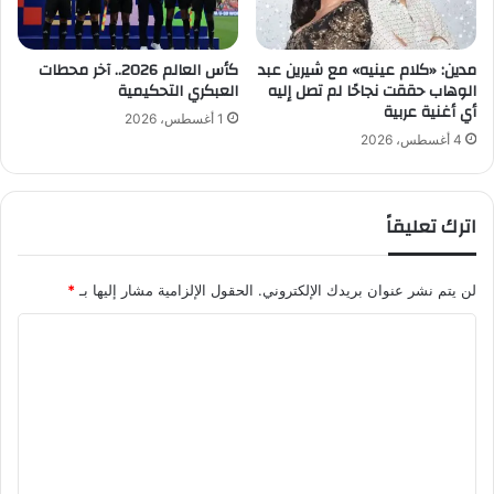
ر
ز
أ
مدين: «كلام عينيه» مع شيرين عبد
كأس العالم 2026.. آخر محطات
الوهاب حققت نجاحًا لم تصل إليه
العبكري التحكيمية
ر
أي أغنية عربية
ق
1 أغسطس، 2026
ا
4 أغسطس، 2026
م
ح
ك
اترك تعليقاً
م
م
و
لن يتم نشر عنوان بريدك الإلكتروني.
الحقول الإلزامية مشار إليها بـ
*
ا
ج
ا
ه
ل
ة
ا
ت
ل
ع
ن
ص
ل
ر