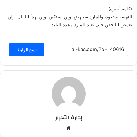
(كلمة أخيرة)
النهضة ستعود، والمارد سينهض، ولن نستكين، ولن يهدأ لنا بال، ولن
يغمض لنا جفن حتى نعيد للمارد مجده التليد.
نسخ الرابط
إدارة التحرير
موق
ع