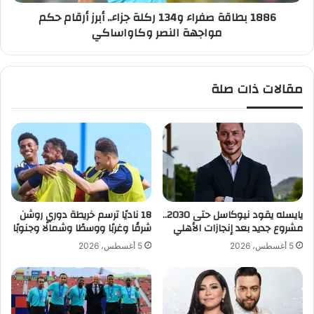
ل
ة
1886 بطاقة صفراء و134 ركلة جزاء.. أبرز أرقام حكم
ل
ص
مواجهة النصر وكاواساكي
ا
ف
س
ر
ت
ا
ح
ء
مقالات ذات صلة
و
و
ا
1
ذ
3
ع
4
ل
ر
ى
ك
ن
ل
ا
ة
د
ج
يايسله يقود نيوكاسل حتى 2030..
18 ناديًا ترسم خريطة دوري روشن
ي
ز
مشروع جديد بعد إنجازات الأهلي
شرقًا وغربًا ووسطًا وشمالًا وجنوبًا
ا
ا
5 أغسطس، 2026
5 أغسطس، 2026
ل
ء
ن
.
ه
.
ض
أ
ة
ب