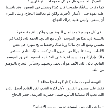
– المركز الخامس، هل هو كل طموحات النهضاويين؟
كما ذكرت سابقًا، طموحنا كان كبيرًا ويتمثل في الصعود، وقد نافسنا
عليه بقوة حتى الأمتار الأخيرة، ولكن لم يحالفنا النجاح. وعلى المرء
أن يسعى، وليس عليه إدراك النجاح.
– في كل موسم تتجدد آمال النهضاويين، ولكن النتيجة صفر؟
بالنسبة لي، هذا هو الموسم الأول مع النادي. الحمد لله، وُفقنا في
تحسين وضع النادي ماليًا ورياضيًا، وحققنا نتائج مبهرة في بعض
الألعاب، وسددنا جزءًا من الديون المتراكمة. حاليًا، النادي مستقر
ماليًا وإداريًا، وهذا سيساعدنا على التخطيط لصعود الفريق الموسم
القادم، بإذن الله. الأهم هو أن نعمل ونجتهد، وسيأتي النجاح بالتوفيق
من الله.
– النهضة أصبحت ماضيًا تليدًا وحاضرًا مظلمًا؟
فقط على مستوى الفريق الأول لكرة القدم، لكن القادم أفضل بإذن
الله. يجب ألا يتملكنا اليأس، فمتى حضرت العزيمة، حضر النجاح.
– ما هي الدروس المستفادة من موسم الإحباط؟