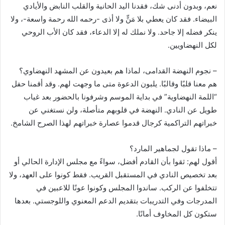
نعم، وبدون أدنى شك، فقدنا اليد الحانية والقلب النابض والأيادي
البيضاء. فقد كان يعطي بلا مَنٍّ ولا أذى -رحمه الله رحمة واسعة-، ولا
ينكر فضله إلا جاحد. ولا نملك له إلا الدعاء، فقد كان الأب الروحي
لكل النهضاويين.
– نجوم النهضة القدامى، لماذا هم بعيدون عن المشهد النهضاوي؟
هم معنا قلبًا وقالبًا. يلبون الدعوة متى ما وجهت لهم. وقد أقمنا حفل
“اللمة النهضاوية” في بداية الموسم وشرفونا بالحضور بعد غياب
طويل عن النادي. النهضة في قلوبهم متأصلة، ولن نستغني عن
خبراتهم التراكمية كرجال قدموا عصارة خبراتهم لهذا الصرح الشامخ.
– ماذا تقول لجماهير المارد؟
أقول لهم: ثقوا بأن القادم أفضل، سواءً مع مجلس الإدارة الحالي أو
بعد تخصيص النادي في المستقبل القريب. فقط كونوا على العهد، ولا
تتخلفوا عن الركب. ساندوا المجلس وكونوا عونًا للاعبين في
المدرجات وفي التدريبات بتقديم الدعم المعنوي واللوجستي. بعدها
ستكون كل المخاوف أمانًا.