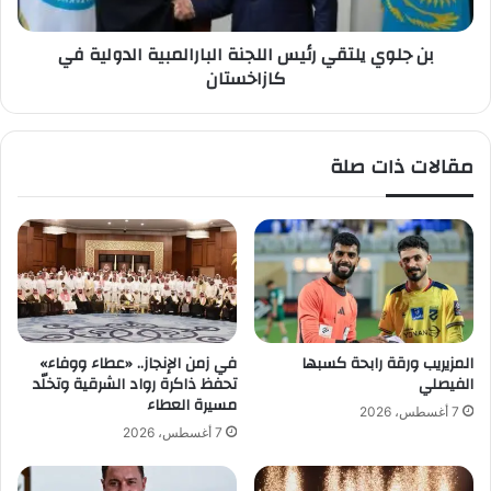
ر
ل
ب
ت
بن جلوي يلتقي رئيس اللجنة البارالمبية الدولية في
ي
ق
كازاخستان
ا
ي
ل
ر
ع
ئ
ا
ي
مقالات ذات صلة
ص
س
م
ا
ة
ل
ف
ل
ي
ج
م
ن
ي
ة
ش
ا
ي
ل
المزيريب ورقة رابحة كسبها
في زمن الإنجاز.. «عطاء ووفاء»
غ
ب
الفيصلي
تحفظ ذاكرة رواد الشرقية وتخلّد
ن
ا
مسيرة العطاء
7 أغسطس، 2026
"
ر
7 أغسطس، 2026
ا
ل
م