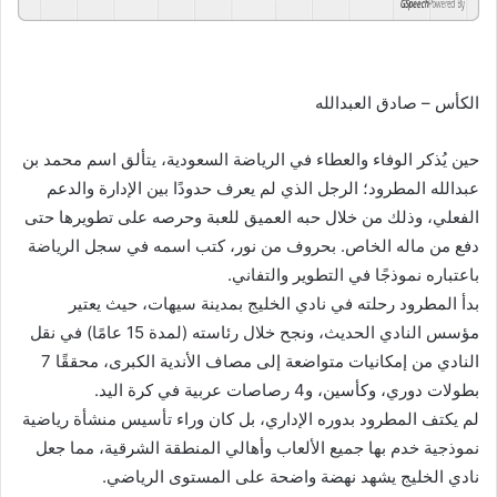
GSpeech
Powered By
الكأس – صادق العبدالله
حين يُذكر الوفاء والعطاء في الرياضة السعودية، يتألق اسم محمد بن
عبدالله المطرود؛ الرجل الذي لم يعرف حدودًا بين الإدارة والدعم
الفعلي، وذلك من خلال حبه العميق للعبة وحرصه على تطويرها حتى
دفع من ماله الخاص. بحروف من نور، كتب اسمه في سجل الرياضة
باعتباره نموذجًا في التطوير والتفاني.
بدأ المطرود رحلته في نادي الخليج بمدينة سيهات، حيث يعتير
مؤسس النادي الحديث، ونجح خلال رئاسته (لمدة 15 عامًا) في نقل
النادي من إمكانيات متواضعة إلى مصاف الأندية الكبرى، محققًا 7
بطولات دوري، وكأسين، و4 رصاصات عربية في كرة اليد.
لم يكتف المطرود بدوره الإداري، بل كان وراء تأسيس منشأة رياضية
نموذجية خدم بها جميع الألعاب وأهالي المنطقة الشرقية، مما جعل
نادي الخليج يشهد نهضة واضحة على المستوى الرياضي.