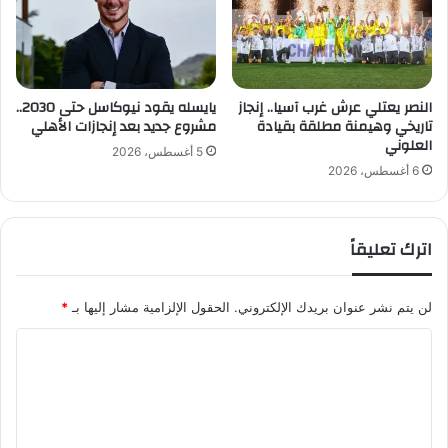
ب
ي
ة
ا
النصر يعتلي عرش غرب آسيا.. إنجاز
يايسله يقود نيوكاسل حتى 2030..
ل
تاريخي وهيمنة مطلقة بقيادة
مشروع جديد بعد إنجازات الأهلي
د
العلوني
و
5 أغسطس، 2026
ل
6 أغسطس، 2026
ي
ة
ف
اترك تعليقاً
ي
ك
ا
لن يتم نشر عنوان بريدك الإلكتروني.
الحقول الإلزامية مشار إليها بـ
*
ز
ا
ا
خ
ل
س
ت
ت
ا
ع
ن