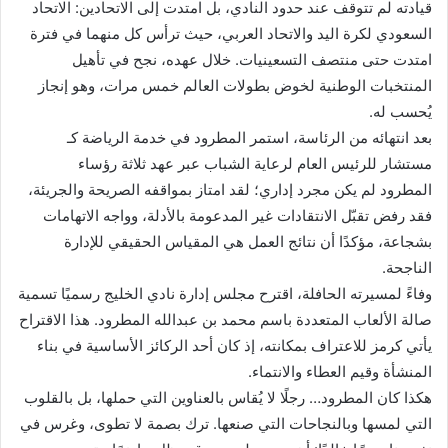
قيادته لم تتوقف عند حدود النادي، بل امتدت إلى الاتحادين: الاتحاد
السعودي لكرة اليد والاتحاد العربي، حيث ترأس كل منهما في فترة
امتدت حتى منتصف التسعينيات. خلال عهده، نجح في تأهيل
المنتخبات الوطنية لخوض بطولات العالم خمس مرات، وهو إنجاز
يُحسب له.
بعد انتهائه من الرئاسة، استمر المطرود في خدمة الرياضة كـ
مستشار للرئيس العام لرعاية الشباب عبر عهد ثلاثة رؤساء
المطرود لم يكن مجرد إداري؛ لقد امتاز بمواقفه الصريحة والجريئة،
فقد رفض تقبّل الانتقادات غير المدعومة بالأدلة، وواجه الاتهامات
بشجاعة، مؤكدًا أن نتائج العمل هي المقياس الحقيقي للإدارة
الناجحة.
وفاءً لمسيرته الحافلة، اقترح مجلس إدارة نادي الخليج رسميًا تسمية
صالة الألعاب المتعددة باسم محمد بن عبدالله المطرود. هذا الاقتراح
يأتي كرمز للاعتراف بمكانته، إذ كان أحد الركائز الأساسية في بناء
المنشأة وقيم العطاء والانتماء.
هكذا كان المطرود… رجلًا لا يُقاس بالعناوين التي حملها، بل بالقلوب
التي لمسها وبالنجاحات التي صنعها. ترك بصمة لا تطوى، وغرس في