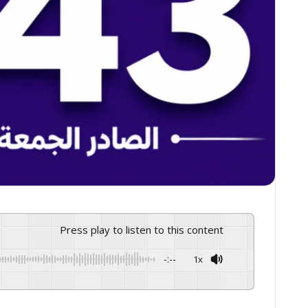
Press play to listen to this content
-:--
1x
GSpeech
Powered By