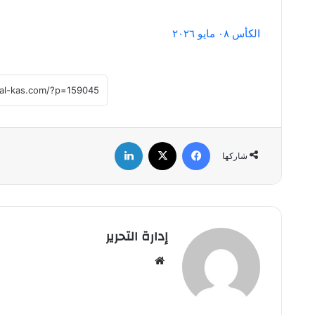
الكأس ٠٨ مايو ٢٠٢٦
فيسبوك
‫X
لينكدإن
شاركها
إدارة التحرير
موق
ع
الوي
ب