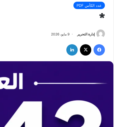
عدد الكأس PDF
*
إدارة التحرير
9 مايو، 2026
فيسبوك
‫X
لينكدإن