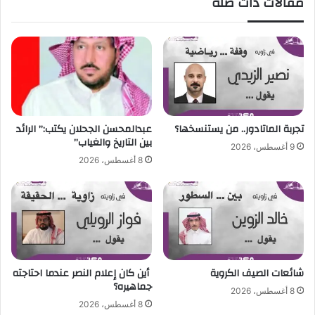
مقالات ذات صلة
ن
ا
ا
ئ
ل
د
ت
ت
د
ح
ر
و
ي
ل
ب
ب
ا
ا
تجربة الماتادور.. من يستنسخها؟
عبدالمحسن الجحلان يكتب:” الرائد
ت
ر
بين التاريخ والغياب”
9 أغسطس، 2026
ي
8 أغسطس، 2026
س
س
ا
ن
ج
ي
ر
م
شائعات الصيف الكروية
أين كان إعلام النصر عندما احتاجته
جماهيره؟
ا
8 أغسطس، 2026
ن
8 أغسطس، 2026
م