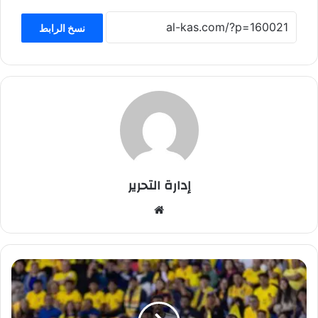
نسخ الرابط
إدارة التحرير
موق
ع
الوي
ب
د
و
ن
ي