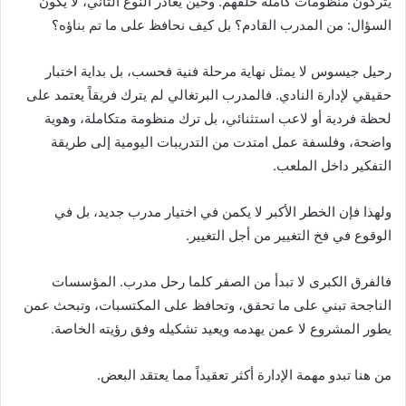
يتركون منظومات كاملة خلفهم. وحين يغادر النوع الثاني، لا يكون
السؤال: من المدرب القادم؟ بل كيف نحافظ على ما تم بناؤه؟
رحيل جيسوس لا يمثل نهاية مرحلة فنية فحسب، بل بداية اختبار
حقيقي لإدارة النادي. فالمدرب البرتغالي لم يترك فريقاً يعتمد على
لحظة فردية أو لاعب استثنائي، بل ترك منظومة متكاملة، وهوية
واضحة، وفلسفة عمل امتدت من التدريبات اليومية إلى طريقة
التفكير داخل الملعب.
ولهذا فإن الخطر الأكبر لا يكمن في اختيار مدرب جديد، بل في
الوقوع في فخ التغيير من أجل التغيير.
فالفرق الكبرى لا تبدأ من الصفر كلما رحل مدرب. المؤسسات
الناجحة تبني على ما تحقق، وتحافظ على المكتسبات، وتبحث عمن
يطور المشروع لا عمن يهدمه ويعيد تشكيله وفق رؤيته الخاصة.
من هنا تبدو مهمة الإدارة أكثر تعقيداً مما يعتقد البعض.