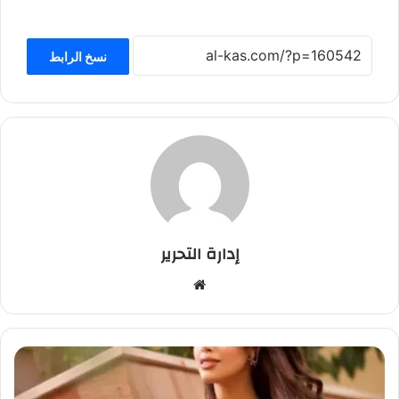
نسخ الرابط
إدارة التحرير
موق
ع
الوي
ب
ر
ن
ا