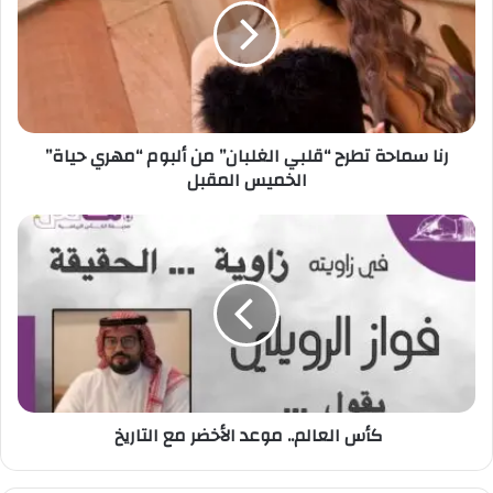
س
م
ا
ح
ة
ت
رنا سماحة تطرح “قلبي الغلبان” من ألبوم “مهري حياة”
ط
الخميس المقبل
ر
ح
“
ك
ق
أ
ل
س
ب
ا
ي
ل
ا
ع
ل
ا
غ
ل
ل
م
كأس العالم.. موعد الأخضر مع التاريخ
ب
.
ا
.
ن
م