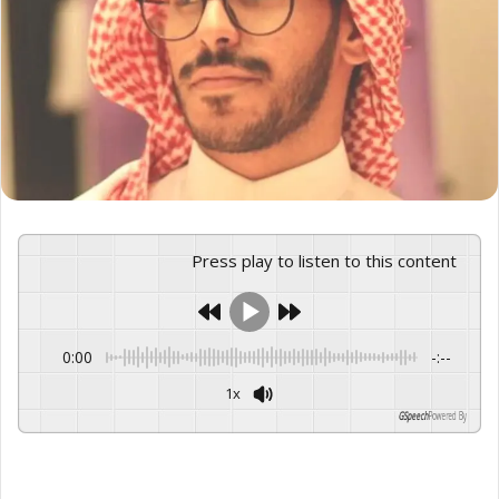
Press play to listen to this content
0:00
-:--
1x
GSpeech
Powered By