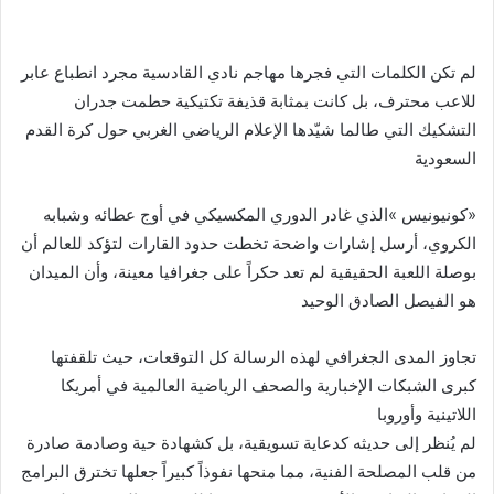
لم تكن الكلمات التي فجرها مهاجم نادي القادسية مجرد انطباع عابر
للاعب محترف، بل كانت بمثابة قذيفة تكتيكية حطمت جدران
التشكيك التي طالما شيّدها الإعلام الرياضي الغربي حول كرة القدم
السعودية
«كونيونيس »الذي غادر الدوري المكسيكي في أوج عطائه وشبابه
الكروي، أرسل إشارات واضحة تخطت حدود القارات لتؤكد للعالم أن
بوصلة اللعبة الحقيقية لم تعد حكراً على جغرافيا معينة، وأن الميدان
هو الفيصل الصادق الوحيد
تجاوز المدى الجغرافي لهذه الرسالة كل التوقعات، حيث تلقفتها
كبرى الشبكات الإخبارية والصحف الرياضية العالمية في أمريكا
اللاتينية وأوروبا
لم يُنظر إلى حديثه كدعاية تسويقية، بل كشهادة حية وصادمة صادرة
من قلب المصلحة الفنية، مما منحها نفوذاً كبيراً جعلها تخترق البرامج