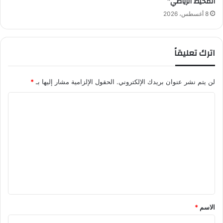
المحيط الرياضي”
ي
8 أغسطس، 2026
س
ا
ل
اترك تعليقاً
م
ق
ب
لن يتم نشر عنوان بريدك الإلكتروني.
الحقول الإلزامية مشار إليها بـ
*
ل
ا
ل
ت
ع
ل
ي
ق
*
الاسم
*