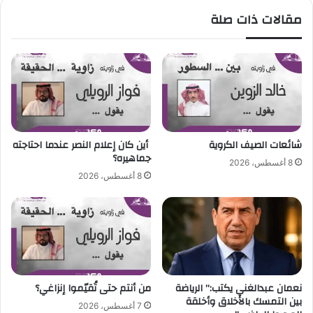
”
و
مقالات ذات صلة
م
ع
ن
د
أ
ا
ل
ل
ب
أ
و
خ
م
ض
“
ر
م
م
شائعات الصيف الكروية
أين كان إعلام النصر عندما احتاجته
ه
ع
جماهيره؟
8 أغسطس، 2026
ر
ا
8 أغسطس، 2026
ي
ل
ح
ت
ي
ا
ا
ر
ة
ي
”
خ
ا
ل
نعمان عبدالغني يكتب:” الرياضة
من أنتم حتى تُقيّموا إنزاغي؟
خ
بين التمسك بالأخلاق وأخلقة
7 أغسطس، 2026
م