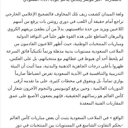
ولغة الميدان كشفت زيف تلك المخاوف فالضجيج الإعلامي الخارجي
تراجع أمام حقيقة أن اللعب في دوري روشن بات يرفع من أسهم
اللاعبين ويزيد من حدة تنافسيتهم، بدلاً من أن يطفئ بريقهم الكروي
والبرهان الساطع على هذه القوة ظهر جلياً في النوافذ الدولية
ومباريات المنتخبات الوطنية، حيث أظهر اللاعبون القادمون من
الملاعب السعودية مستويات بدنية مذهلة ورتماً تكتيكياً فائق السرعة
لم يلحظ أحد أي هبوط في عطائهم مع منتخباتهم، بل على العكس،
ظهروا بأعلى درجات الجاهزية الذهنية والبدنية، مما أثبت أن البيئة
التدريبية والتنافسية في الأندية السعودية تفرض انضباطاً صارماً
يوازي تماماً، بل ويتفوق في محطات كثيرة، على ما تقدمه أرقى
الدوريات العالمية ، وحين يرفع كونيونيس والنجوم الآخرون شعار أن
كأس العالم هو رسالتهم الحقيقية، فإنهم يضعون الأصبع على عمق
المقارنات الفنية المعقدة
الواقع » في الملاعب السعودية يثبت أن بعض مباريات كأس العالم
-بحكم التفاوت الشاسع في المستويات بين المنتخبات في دور