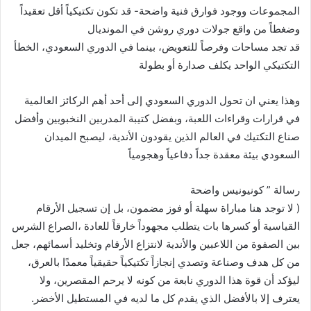
المجموعات ووجود فوارق فنية واضحة- قد تكون تكتيكياً أقل تعقيداً
وضغطاً من واقع جولات دوري روشن في المونديال
قد تجد مساحات وفرصاً للتعويض، بينما في الدوري السعودي، الخطأ
التكتيكي الواحد يكلف صدارة أو بطولة
وهذا يعني ان تحول الدوري السعودي إلى أحد أهم الركائز العالمية
في قرارات وقراءات اللعبة، وبفضل كتيبة المدربين النخبويين وأفضل
صناع التكتيك في العالم الذين يقودون الأندية، ليصبح الميدان
السعودي بيئة معقدة جداً دفاعياً وهجومياً
رسالة ” كونيونيس واضحة
( لا توجد هنا مباراة سهلة أو فوز مضمون، بل إن تسجيل الأرقام
القياسية أو كسرها بات يتطلب مجهوداً خارقاً للعادة ،الصراع الشرس
بين الصفوة من اللاعبين والأندية لانتزاع الأرقام وتخليد أسمائهم، جعل
من كل هدف وصناعة وتصدي إنجازاً تكتيكياً حقيقياً معمدًا بالعرق،
ليؤكد أن قوة هذا الدوري نابعة من كونه لا يرحم المقصرين، ولا
يعترف إلا بالأفضل الذي يقدم كل ما لديه في المستطيل الأخضر.