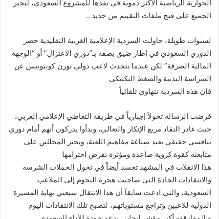
الحوارية الرياضية الأكثر دموية في نقدها للمشروع السعودي، لتجبر
الجميع على فتح ملفات التقييم من جديد ..
لسنوات طويلة، حاولت السردية الإعلامية الغربية التقليدية حصر
الدوري السعودي في إطار ضيق يصفه بـ”دوري الاعتزال” أو “الوجهة
المالية الصرفة” لكن عندما يتحدث لاعب دولي بوزن كونيونيس عن
الشراسة البدنية والضغط التكتيكي
فإن هذه السردية تتهاوى تلقائياً
فرضت الرسالة تحولاً إجبارياً في طريقة التعاطي الإعلامي الغربي،
حيث غادر النقاد مربع الإنكار والتعالي، وبدأوا يدركون أنهم أمام دوري
تنافسي حقيقي يعيد صياغة مفاهيم اللعبة، ويجبر المحللين على
متابعته كقوة كروية صاعدة ومؤثرة تفرض احترامها
هذا الانقلاب في المشهد تجسد أيضاً في تحول الحملات الشرسة
والانتقادات الحادة التي صاحبت هجرة النجوم إلى الملاعب
السعودية، والتي ادعت سابقاً أن هذا الانتقال سيعني نهاية المسيرة
الدولية للاعبين وتراجع مستوياتهم، لتصبح تلك الانتقادات اليوم
-بالمفارقة- أكبر مؤشر إيجابي يدعم جودة الأداء السعودي