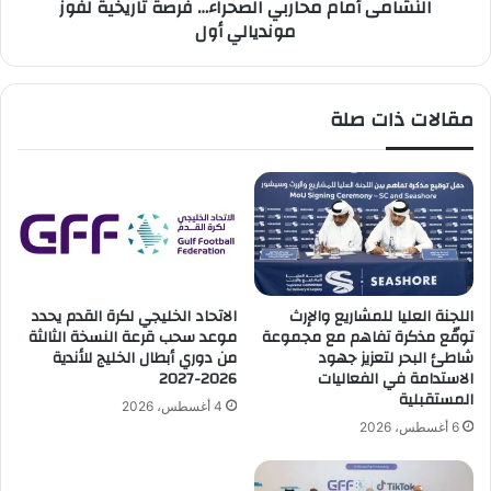
النشامى أمام محاربي الصحراء… فرصة تاريخية لفوز
ف
ا
مونديالي أول
خ
م
و
م
ر
ح
ي
ا
مقالات ذات صلة
ن
ر
ب
ب
ا
ي
ل
ا
أ
ل
خ
ص
ض
ح
ر
ر
؟
ا
اللجنة العليا للمشاريع والإرث
الاتحاد الخليجي لكرة القدم يحدد
"
ء
توقّع مذكرة تفاهم مع مجموعة
موعد سحب قرعة النسخة الثالثة
…
شاطئ البحر لتعزيز جهود
من دوري أبطال الخليج للأندية
الاستدامة في الفعاليات
2026-2027
ف
المستقبلية
ر
4 أغسطس، 2026
ص
6 أغسطس، 2026
ة
ت
ا