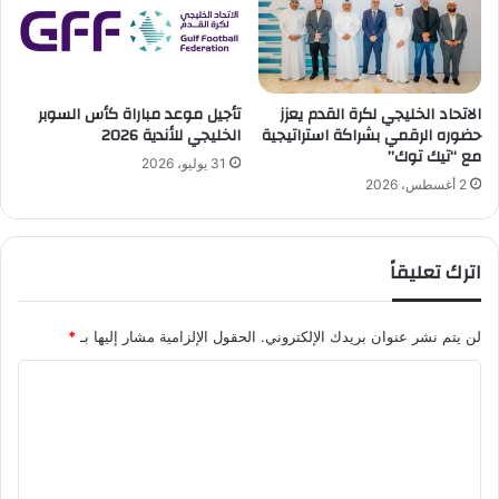
ر
ي
خ
ي
الاتحاد الخليجي لكرة القدم يعزز
تأجيل موعد مباراة كأس السوبر
ة
حضوره الرقمي بشراكة استراتيجية
الخليجي للأندية 2026
ل
مع “تيك توك”
ف
31 يوليو، 2026
و
2 أغسطس، 2026
ز
م
و
اترك تعليقاً
ن
د
ي
لن يتم نشر عنوان بريدك الإلكتروني.
الحقول الإلزامية مشار إليها بـ
*
ا
ل
ا
ي
ل
أ
و
ت
ل
ع