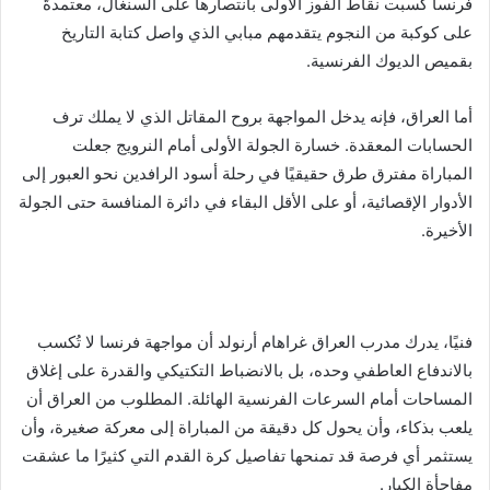
فرنسا كسبت نقاط الفوز الأولى بانتصارها على السنغال، معتمدةً
على كوكبة من النجوم يتقدمهم مبابي الذي واصل كتابة التاريخ
بقميص الديوك الفرنسية.
أما العراق، فإنه يدخل المواجهة بروح المقاتل الذي لا يملك ترف
الحسابات المعقدة. خسارة الجولة الأولى أمام النرويج جعلت
المباراة مفترق طرق حقيقيًا في رحلة أسود الرافدين نحو العبور إلى
الأدوار الإقصائية، أو على الأقل البقاء في دائرة المنافسة حتى الجولة
الأخيرة.
فنيًا، يدرك مدرب العراق غراهام أرنولد أن مواجهة فرنسا لا تُكسب
بالاندفاع العاطفي وحده، بل بالانضباط التكتيكي والقدرة على إغلاق
المساحات أمام السرعات الفرنسية الهائلة. المطلوب من العراق أن
يلعب بذكاء، وأن يحول كل دقيقة من المباراة إلى معركة صغيرة، وأن
يستثمر أي فرصة قد تمنحها تفاصيل كرة القدم التي كثيرًا ما عشقت
مفاجأة الكبار.