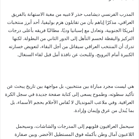
المدرب الفرنسي ديشامب حذر لاعبيه من مغبة الاستهانة بالفريق
العراقي، مذكرًا إياهم بأن من تقابلون هزم بوليفيا، أحد أبرز منتخبات
أمريكا الجنوبية، وتعادل مع إسبانيا وديًا، مطالبًا فريقه بأعلى درجات
التركيز واليقظة لحسم التأهل إلى الدور الثاني من البطولة. لكنها
تدرك أن المنتخب العراقي سيقاتل من أجل البقاء، لتعويض خسارته
الكبيرة أمام النرويج، وللبحث عن نافذة أمل قبل لقاء السنغال.
هي ليست مجرد مباراة بين منتخبين، بل مواجهة بين تاريخ يبحث عن
تأكيد سطوته، وطموح يسعى إلى كتابة صفحة جديدة في سجل الكرة
العراقية. وفي ملاعب المونديال لا تُقاس الأحلام بحجم الأسماء، بل
بما يُبذل من عرق وإيمان وإرادة.
سيحمل العراقيون قلوبهم إلى المدرجات والشاشات، وسيحمل
اللاعبون آمال وطن بأكمله فوق المستطيل الأخضر. وبين صفارة