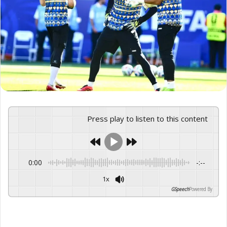
Press play to listen to this content
0:00
-:--
1x
GSpeech
Powered By