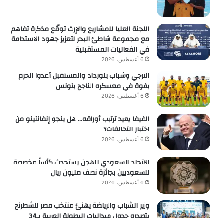
اللجنة العليا للمشاريع والإرث توقّع مذكرة تفاهم
مع مجموعة شاطئ البحر لتعزيز جهود الاستدامة
في الفعاليات المستقبلية
6 أغسطس، 2026
الترجي وشباب بلوزداد والمستقبل أعدوا الحزم
بقوة في معسكره الناجح بتونس
6 أغسطس، 2026
الفيفا يعيد ترتيب أوراقه… هل ينجو إنفانتينو من
اختبار التحالفات؟
6 أغسطس، 2026
الاتحاد السعودي للهجن يستحدث كأساً مخصصة
للسعوديين بجائزة نصف مليون ريال
6 أغسطس، 2026
وزير الشباب والرياضة يهنئ منتخب مصر للشطرنج
بتصدره جدول ميداليات البطولة العربية بـ34