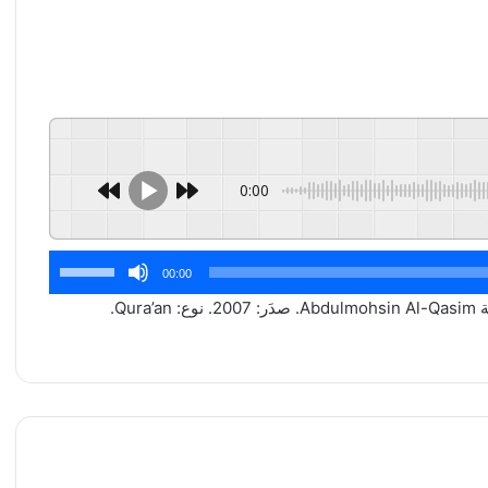
0:00
استخدم
00:00
مفاتيح
الأسهم
أعلى/
أسفل
لزيادة
أو
خفض