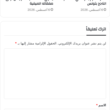
الناجح بتونس
صفقاته الصيفية
ص
ا
6 أغسطس، 2026
6 أغسطس، 2026
ن
ا
ل
اترك تعليقاً
أ
س
و
لن يتم نشر عنوان بريدك الإلكتروني.
الحقول الإلزامية مشار إليها بـ
*
د
ي
ا
س
ل
ت
ح
ت
ق
ع
ح
ل
ل
م
ي
ا
ل
ق
ت
*
الاسم
*
ت