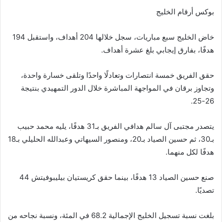
بوكس أرقام الخليج
خاض الخليج سبع مباريات، سجل خلالها 204 أهداف، واستقبل 194
هدفًا، بفارق إيجابي بلغ عشرة أهداف.
حقق الفريق خمسة انتصارات وتعادلًا واحدًا وتلقى خسارة واحدة،
وتجاوز برقان في المواجهة المباشرة خلال الدور التمهيدي بنتيجة
26-25.
يتصدر مجتبى آل سالم هدافي الفريق بـ31 هدفًا، يليه محمد حبيب
بـ30، ثم حسين الصياد بـ20، ومنصور السيهاتي وعبدالله الحليلي بـ18
هدفًا لكل منهما.
صنع حسين الصياد 13 هدفًا، بينما حقق كريستيان بيليبوفيتش 44
تصديًا.
بلغت نسبة تسجيل الخليج الإجمالية 68.2 في المئة، ونسبة نجاحه من