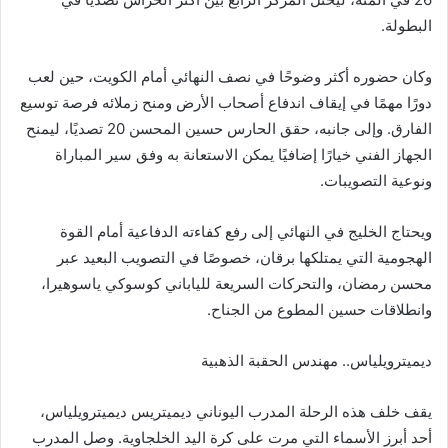
البطولة.
وكان حضوره أكثر وضوحًا في نصف النهائي أمام الكويت، حين لعب
دورًا مهمًا في إيقاف اندفاع أصحاب الأرض ومنح زملائه فرصة توسيع
الفارق. وإلى جانبه، حقق الحارس حسين المحسن 20 تصديًا، ليمنح
الجهاز الفني خيارًا إضافيًا يمكن الاستعانة به وفق سير المباراة
ونوعية التصويبات.
ويحتاج الخليج في النهائي إلى رفع كفاءته الدفاعية أمام القوة
الهجومية التي يمتلكها برقان، خصوصًا في التصويب البعيد عبر
محسن رمضان، والتحركات السريعة للياباني كوسوكي ياسوهيرا،
وانطلاقات حسين المطوع من الجناح.
ديميترويلياس.. مهندس الحقبة الذهبية
يقف خلف هذه الرحلة المدرب اليوناني ديميتريس ديميترويلياس،
أحد أبرز الأسماء التي مرت على كرة اليد الخلجاوية. وصل المدرب