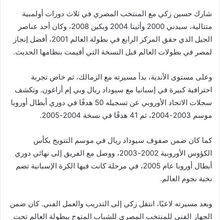
شارك حسين زكي مع المنتخب المصري في ثلاث دورات أولمبية
متتالية، سيدني 2000 وأثينا 2004 وبكين 2008، وكان أحد عناصر
الجيل الذي حقق المركز الرابع في بطولة العالم 2001، أفضل إنجاز
لمصر في بطولات العالم قبل النسخة التي أقيمت بنظامها الحديث.
وعلى مستوى الأندية، بدأ مسيرته مع الزمالك، ثم خاض تجربة
احترافية كبيرة في إسبانيا مع سيوداد ريال وبي إم أراغون. وتكشف
سجلات الاتحاد الأوروبي عن تسجيله 50 هدفًا في دوري أبطال أوروبا
موسم 2003-2004، ثم 41 هدفًا في نسخة 2004-2005.
كما كان ضمن صفوف سيوداد ريال في موسم التتويج بكأس
الكؤوس الأوروبية 2002-2003، ووصل مع الفريق إلى نهائي دوري
أبطال أوروبا عام 2005، في مرحلة كانت فيها الكرة الإسبانية تضم
نخبة نجوم العالم.
وبعد مسيرته لاعبًا، انتقل زكي إلى التدريب والعمل الفني. كان ضمن
الجهاز الفني للمنتخب المصري للشباب المتوج ببطولة العالم تحت