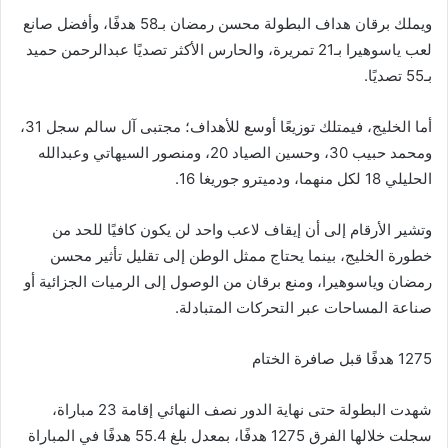
ويملك برقان هداف البطولة محسن رمضان بـ58 هدفًا، وأفضل صانع
لعب ياسوهيرا بـ21 تمريرة، والحارس الأكثر تصديًا عبدالرحمن حميد
بـ55 تصديًا.
أما الخليج، فيمتلك توزيعًا أوسع للأهداف؛ مجتبى آل سالم سجل 31،
ومحمد حبيب 30، وحسين الصياد 20، ومنصور السيهاتي وعبدالله
الحليلي 18 لكل منهما، ودميترو جوريغا 16.
وتشير الأرقام إلى أن إيقاف لاعب واحد لن يكون كافيًا للحد من
خطورة الخليج، بينما يحتاج ممثل الوطن إلى تقليل تأثير محسن
رمضان وياسوهيرا، ومنع برقان من الوصول إلى الرميات الجزائية أو
صناعة المساحات عبر التحركات المتبادلة.
1275 هدفًا قبل صافرة الختام
شهدت البطولة حتى نهاية الدور نصف النهائي إقامة 23 مباراة،
سجلت خلالها الفرق 1275 هدفًا، بمعدل بلغ 55.4 هدفًا في المباراة