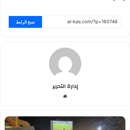
نسخ الرابط
إدارة التحرير
موق
ع
الوي
ب
ك
ي