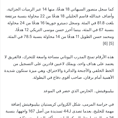
كما سجل منصور السيهاتي 18 هدفًا، منها 14 عبر الرميات الجزائية،
وأضاف عبدالله قاسم الحليلي 18 هدفًا من 22 محاولة بنسبة مرتفعة
بلغت 81.8 في المئة. وسجل دميترو جوريغا 16 هدفًا من 24 محاولة
بنسبة 67 في المئة، بينما أحرز حسن موسى التريكي 12 هدفًا،
ومحمد حسن الطويل 11 هدفًا من 14 محاولة بنسبة 78.5 في المئة.
[5] [6]
هذه الأرقام تمنح المدرب اليوناني مساحة واسعة للتحرك، فالفريق لا
يعتمد على هداف واحد، ويملك لاعبين قادرين على التسجيل من
الخط الخلفي والأجنحة والدائرة والاختراق، وهي ميزة ستكون شديدة
الأهمية أمام برقان، صاحب أقوى دفاع في البطولة.
بيليبوفيتش.. الحارس الذي حضر في الموعد
في حراسة المرمى، شكل الكرواتي كريستيان بيليبوفيتش إضافة
مهمة للخليج، بعدما تصدى لـ44 تسديدة من أصل 167 واجهها، بنسبة
26 في المئة، ليحتل المركز الرابع بين أكثر الحراس تصديًا في