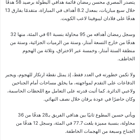
يتصدر المصري محسن رمضان قائمة هدافي البطولة برصيد 58 هدفًا
خلال سبع مباريات، بمعدل 8.2 أهداف في المباراة، متقدمًا بفارق 13
هدفًا على فلادان ليبوفينا لاعب الكويت.
وسجل رمضان أهدافه من 95 محاولة بنسبة 61 في المئة، منها 32
هدفًا من خارج التسعة أمتار، وستة من الرميات الجزائية، وستة من
منطقة الستة أمتار، وخمسة عبر الاختراق، وثلاثة من الهجوم
الخاطف.
ولا تكمن خطورته في العدد فقط، إذ يمثل نقطة ارتكاز للهجوم، ويجبر
الدفاعات على التقدم لمواجهته، ما يخلق مساحات أمام الجناحين
ولاعبي الدائرة. كما أثبت قدرته على التعامل مع اللحظات الحاسمة،
وكان حاضرًا في عودة برقان خلال نصف النهائي.
ويأتي حسين المطوع ثانيًا بين هدافي الفريق بـ28 هدفًا من 36
محاولة، بنسبة مميزة بلغت 77.7 في المئة، وسجل 12 هدفًا من
الجناح وسبعة من الهجمات الخاطفة.