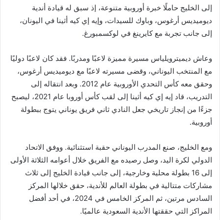
إلى الخليج حاملًا خبرة أوروبية متنوعة، إذ سبق له قيادة أندية
ديوميديس أرغوس، وباوك للسيدات، وإيه إي كيه أثينا في اليونان،
إلى جانب تجربة مع كايرينغ في لوكسمبورغ.
وعاش ديميترويلياس مسيرة مميزة لاعبًا ومدربًا. فقد كان لاعبًا دوليًا
مع المنتخب اليوناني، وقضى مسيرته لاعبًا مع ديوميديس أرغوس،
وحقق معه كأس التحدي الأوروبية عام 2012. وبعد انتقاله إلى
التدريب، قاد إيه إي كيه أثينا إلى لقب كأس أوروبا عام 2021، ليصبح
جزءًا من إنجاز تاريخي جعل النادي ثاني فريق يوناني يتوج ببطولة
أوروبية.
ومع الخليج، صنع المدرب اليوناني حقبة استثنائية. ووفق الاتحاد
الدولي لكرة اليد، وصل رصيده مع الفريق خلال أعوامه الثلاثة الأولى
إلى 16 بطولة محلية وخارجية، إلى جانب قيادة الخليج إلى ثلاث
مشاركات متتالية في بطولة العالم للأندية، حقق خلالها المركز
السادس مرتين، ثم المركز الخامس في 2024، في أحد أفضل
المراكز التي حققتها الأندية السعودية عالميًا.