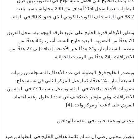
كما يمتلك الخليج ثاني أفضل نسبة نجاح في التصويب بين فرق
البطولة، بعدما سجل 204 أهداف من 299 محاولة، بنسبة بلغت
68.2 في المئة، خلف الكويت الكويتي الذي حقق 69.3 في المئة.
وتظهر الأرقام قدرة الخليج على تنويع طرقه الهجومية. سجل الفريق
70 هدفًا من التصويب البعيد خارج التسعة أمتار، و40 هدفًا من
منطقة الستة أمتار، و31 هدفًا عبر الأجنحة، إضافة إلى 27 هدفًا من
الاختراقات و24 هدفًا من الرميات الجزائية.
ويتصدر الخليج فرق البطولة في عدد الأهداف المسجلة من رميات
السبعة أمتار بـ24 هدفًا، كما يحتل المركز الثاني في نسبة نجاح
تصويبات الأجنحة بـ75.6 في المئة، ويسجل بنسبة 77.1 في المئة من
الاختراقات، وهي مؤشرات تكشف عن تعدد الحلول وعدم اعتماد
الفريق على لاعب أو مركز واحد. [4]
مجتبى ومحمد حبيب في مقدمة الهدافين
يتصدر مجتبى رضي آل سالم قائمة هدافي الخليج في البطولة برصيد