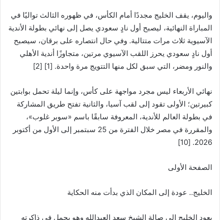
واليوم، يقف الخليج مجددًا أمام الكأس، في ظهوره الثالث تواليًا في
المباراة النهائية، ليصبح أول نادٍ سعودي يصل إلى نهائي بطولة الأندية
الآسيوية ثلاث مرات متتالية. وفي حال انتصاره على برقان، سيصبح
أول نادٍ سعودي يحرز اللقب الآسيوي مرتين، متجاوزًا أندية الأهلي
والنور ومضر، التي سبق لكل منها التتويج مرة واحدة. [1] [2]
نهائي الأربعاء ليس مجرد مواجهة على كأس، وإنما ليلة تحمل بوابتين
كبيرتين؛ الأولى تقود إلى لقب آسيا، والثانية تفتح طريق المشاركة
في بطولة العالم للأندية، المعروفة سابقًا باسم «سوبر غلوب»،
والمقررة في مصر خلال الفترة من 25 سبتمبر إلى الأول من أكتوبر
2026. [10]
الصفحة الأولى
الخليج.. عودة إلى المكان الذي بدأت منه الحكاية
يعود الخليج إلى صالة الشيخ سعد العبدالله وهو يحمل في ذاكرته