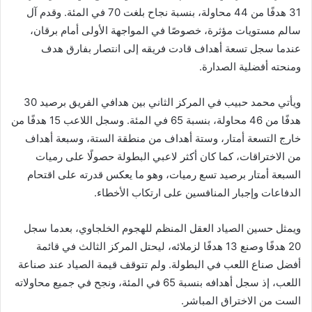
31 هدفًا من 44 محاولة، بنسبة نجاح بلغت 70 في المئة. وقدم آل
سالم مستويات مؤثرة، خصوصًا في المواجهة الأولى أمام برقان،
عندما سجل تسعة أهداف قادت فريقه إلى انتصار بفارق هدف
ومنحته أفضلية الصدارة.
ويأتي محمد حبيب في المركز الثاني بين هدافي الفريق برصيد 30
هدفًا من 46 محاولة، بنسبة 65 في المئة. وسجل اللاعب 15 هدفًا من
خارج التسعة أمتار، وستة أهداف من منطقة الستة، وسبعة أهداف
من الاختراقات، كما كان أكثر لاعبي البطولة حصولًا على رميات
السبعة أمتار برصيد تسع رميات، وهو ما يعكس قدرته على اقتحام
الدفاعات وإجبار المنافسين على ارتكاب الأخطاء.
ويمثل حسين الصياد العقل المنظم للهجوم الخلجاوي، بعدما سجل
20 هدفًا وصنع 13 هدفًا لزملائه، ليحتل المركز الثالث في قائمة
أفضل صناع اللعب في البطولة. ولم تتوقف قيمة الصياد عند صناعة
اللعب، إذ سجل أهدافه بنسبة 65 في المئة، ونجح في جميع محاولاته
الست من الاختراق المباشر.