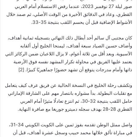
صور ليلة 27 نوفمبر 2023، عندما رفض الاستسلام أمام العربي
القطري، وعاد في الدقائق الأخيرة من الوقت الأصلي، ثم صمد خلال
الأشواط الإضافية قبل أن يحسم اللقب بنتيجة 35-33.
كان مجتبى آل سالم أحد أبطال ذلك النهائي بتسجيله ثمانية أهداف،
وأضاف حسين الصياد سبعة أهداف، ليمنحا الخليج أول ألقابه
الآسيوية. وبعد أقل من ثلاثة أعوام، لا يزال اللاعبان ضمن الركائز التي
يعتمد عليها الفريق في محاولة تكرار المشهد نفسه فوق الأرضية
ذاتها وأمام مدرجات يتوقع أن تشهد حضورًا جماهيريًا كبيرًا. [2]
وتكشف رحلة الخليج في النسخة الحالية عن فريق عرف كيف يتعامل
مع تقلبات البطولة. بدأ مشواره بانتصار مهم على الشارقة الإماراتي
حامل اللقب بنتيجة 32-30، ثم انتزع تعادلًا مثيرًا أمام العربي
القطري 28-28 بهدف سجله دميترو جوريغا مع صافرة النهاية.
واصل ممثل الوطن تقدمه بفوز ثمين على الكويت الكويتي 34-31،
في مباراة تألق خلالها محمد حبيب وسجل عشرة أهداف، قبل أن