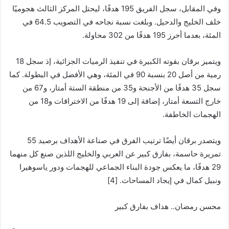
وفي المقابل، سجل الفريق 195 هدفًا، ليحتل المركز الثالث هجوميًا
خلف الخليج والدحيل. وبلغت نسبة نجاحه في التصويب 64.5 في
المئة، بعدما أحرز 195 هدفًا من 302 محاولة.
ويتميز برقان بقوته الكبيرة في تنفيذ الرميات الجزائية، إذ سجل 18
رمية من أصل 20 بنسبة 90 في المئة، وهي الأفضل في البطولة. كما
سجل 35 هدفًا من الأجنحة و35 من منطقة الستة أمتار، و67 من
خارج التسعة أمتار، إضافة إلى 19 هدفًا من الاختراقات و18 من
الهجمات الخاطفة.
ويتصدر برقان أيضًا ترتيب الفرق في صناعة الأهداف برصيد 55
تمريرة حاسمة، بفارق كبير عن العربي والخليج اللذين صنع كل منهما
29 هدفًا، ما يعكس جودة البناء الجماعي للهجمات ودور ياسوهيرا
ونبيل كمال في إيجاد المساحات. [4]
محسن رمضان.. هداف بفارق كبير