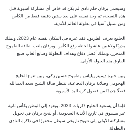
وسيحمل برقان حلم نادي لم يكن قد خاض أي مشاركة آسيوية قبل
هذه النسخة، ثم وجد نفسه على بعد ستين دقيقة فقط من الكأس
ومن تمثيل آسيا في بطولة العالم للأندية.
الخليج يعرف الطريق، فقد عبره في المكان نفسه عام 2023، ويملك
مدربًا ولاعبين عاشوا لحظة رفع الكأس. وبرقان يلعب بطاقة الطموح
المتحرر، ويملك أفضل دفاع وهداف البطولة وصانع ألعاب صنع
الفارق منذ الجولة الأولى.
وبين خبرة ديميترويلياس وطموح حسين زكي، وبين تنوع الخليج
الهجومي وصلابة برقان الدفاعية، تنتظر صالة الشيخ سعد العبدالله
فصلًا جديدًا من فصول كرة اليد الآسيوية.
فإما أن يستعيد الخليج ذكريات 2023، ويعود إلى الوطن بكأس ثانية
غير مسبوق في تاريخ الأندية السعودية، أو ينجح برقان في تحويل
مشاركته الأولى إلى تتويج تاريخي سيظل محفورًا في ذاكرة النادي
والبطولة.