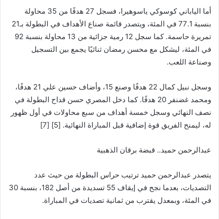
أما الياباني كوسوكي ياسوهيرا، فسجل 27 هدفًا من 35 محاولة
بنسبة 77.1 في المئة، ويتصدر قائمة صناع الأهداف في البطولة بـ21
تمريرة حاسمة. كما سجل 12 رمية جزائية من 13 محاولة بنسبة 92
في المئة، ليشكل مع محسن رمضان ثنائيًا يجمع بين التسجيل
وصناعة اللعب.
وسجل نبيل كمال 22 هدفًا وصنع 15، وأضاف حسين علي 21 هدفًا،
ومحمد غضنفر 20 هدفًا. كما دخل المصري حسن قداح البطولة في
نصف النهائي وسجل خمسة أهداف من سبع محاولات في أول ظهور
له، ليمنح الفريق قوة إضافية قبل المباراة النهائية. [5] [7]
عبدالرحمن حميد.. قبضة برقان الذهبية
يتصدر عبدالرحمن حميد ترتيب حراس البطولة من حيث عدد
التصديات، بعدما نجح في إيقاف 55 تسديدة من أصل 182، بنسبة 30
في المئة، وبمعدل يقترب من ثمانية تصديات في المباراة.