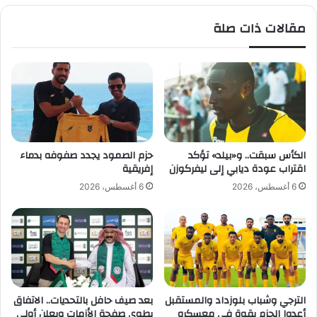
0
ا
مقالات ذات صلة
2
ل
6
أ
؟
ق
ر
ب
ل
ل
ق
ب
الكأس سبقت.. و«بيلد» تؤكد
حزم الصمود يجدد صفوفه بدماء
.
اقتراب عودة ديابي إلى ليفركوزن
إفريقية
.
6 أغسطس، 2026
6 أغسطس، 2026
و
ب
ر
ق
ا
ن
ا
ل
الترجي وشباب بلوزداد والمستقبل
بعد صيف حافل بالتحديات.. الاتفاق
أعدوا الحزم بقوة في معسكره
يطوي صفحة الأزمات ويعلن أولى
ح