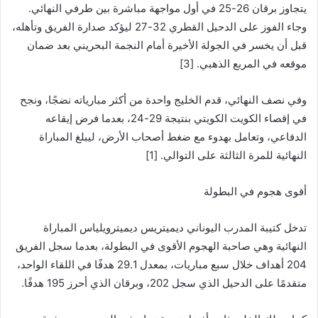
يتجاوز برقان 26-25 في أول مواجهة مباشرة بين طرفي النهائي.
وجاء الفوز على الدحيل القطري 32-27 ليؤكد صدارة الفريق وتأهله،
قبل أن يخسر في الجولة الأخيرة أمام النجمة البحريني بعد ضمان
موقعه في المربع الذهبي. [3]
وفي نصف النهائي، قدم الخليج واحدة من أكثر مبارياته نضجًا، ونجح
في إقصاء الكويت الكويتي بنتيجة 29-24، بعدما فرض إيقاعه
الدفاعي، وتعامل بهدوء مع ضغط أصحاب الأرض، ليبلغ المباراة
النهائية للمرة الثالثة على التوالي. [1]
أقوى هجوم في البطولة
تدخل كتيبة المدرب اليوناني ديميتريس ديميترويلياس المباراة
النهائية وهي صاحبة الهجوم الأقوى في البطولة، بعدما سجل الفريق
204 أهداف خلال سبع مباريات، بمعدل 29.1 هدفًا في اللقاء الواحد،
متقدمًا على الدحيل الذي سجل 202، وبرقان الذي أحرز 195 هدفًا.