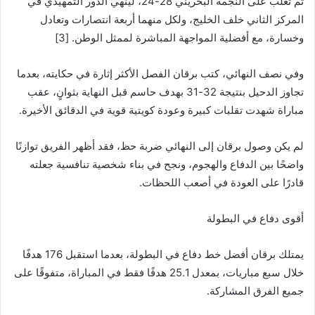
ثم تغلب على النجمة البحريني 28-24، لينهي الدور التمهيدي في
المركز الثاني خلف الخليج، ولكل منهما أربعة انتصارات وتعادل
وخسارة، مع أفضلية المواجهة المباشرة لممثل الوطن. [3]
وفي نصف النهائي، كتب برقان الفصل الأكثر إثارة في حكايته، بعدما
تجاوز الدحيل بنتيجة 32-31 بهدف حاسم قبل النهاية بثوانٍ، عقب
مباراة شهدت تقلبات كبيرة وعودة كويتية قوية في الدقائق الأخيرة.
لم يكن وصول برقان إلى النهائي ضربة حظ، فقد أظهر الفريق توازنًا
واضحًا بين الدفاع والهجوم، ونجح في بناء شخصية تنافسية جعلته
قادرًا على العودة في أصعب اللحظات.
أقوى دفاع في البطولة
يمتلك برقان أفضل خط دفاع في البطولة، بعدما استقبل 176 هدفًا
خلال سبع مباريات، بمعدل 25.1 هدفًا فقط في المباراة، متفوقًا على
جميع الفرق المشاركة.