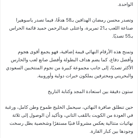
الواحدة.
وتصدر محسن رمضان الهدافين بـ58 هدفًا، فيما تصدر ياسوهيرا
صناعة اللعب بـ21 تمريرة، واعتلى عبدالرحمن حميد قائمة الحراس
بـ55 تصديًا.
وتمنح هذه الأرقام النهائي قيمة إضافية، فهو يجمع أقوى هجوم
وأفضل دفاع، كما يضم هداف البطولة وأفضل صانع لعب والحارس
الأكثر تصديًا، إلى جانب مجموعة كبيرة من نجوم المنتخبين السعودي
والبحريني ومحترفين يملكون خبرات دولية وأوروبية.
ستون دقيقة بين استعادة المجد وكتابة التاريخ
حين تنطلق صافرة النهائي، سيحمل الخليج طموح وطن كامل، ورغبة
في العودة من الكويت باللقب الثاني، وتأكيد أن الوصول إلى ثلاثة
نهائيات متتالية يعكس مشروعًا فنيًا مستقرًا وشخصية بطل رسخت
وجودها بين كبار القارة.