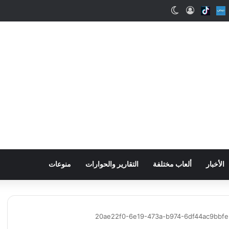
ب
Snapcha
Nabd
Tiktok
تسجيل الدخول
الوضع المظلم
الأخبار
ألعاب مختلفة
التقارير والحوارات
منوعات
20ae22f0-6e19-473a-b974-6df44ac9bbfe