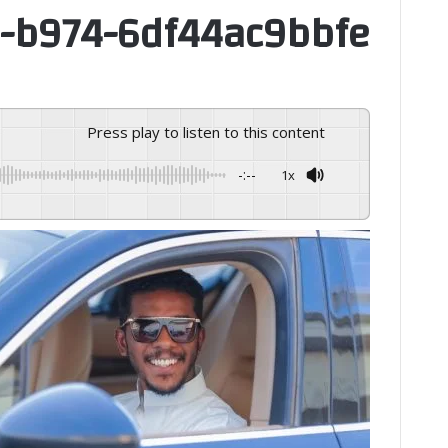
-b974-6df44ac9bbfe
Press play to listen to this content
-:--
1x
GSpeech
Powered By