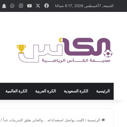
‫X
فيسبوك
‫YouTube
انستقرام
واتسا
t
الجمعة, 7أغسطس 2026 ,6:17 صباحًا
الرئيسية
الكرة السعودية
الكرة العربية
الكرة العالمية
الرئيسية
/
الليث يواصل استعداداته .. والجابر يغلق التدريبات غداً
/