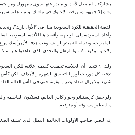
مشاركتك لم يصل لأحد، ولم يدرِ عنها سوى جمهورك ومن يتبعهم
معك إلا جمهورك، ورقص لاعبوك في ملعبك، ولم تتجاوز شهرت
القصة الحقيقية للكرة السعودية هنا، في “الأول بارك”، وتحدي
وأعاد السعودية إلى الواجهة، وأقصد هنا الأندية السعودية، لي
المليارات، وتقبيله للقميص لن تستوعب هدفه لأن رأسك مربع
ولاعبيه، وكيف كسبوا الرهان والتحدي الذي تعاهدوا عليه منذ ب
تدفعه كل دوريات أوروبا لتحقيق الشهرة والأهداف، لكن كأس
شيء، ولا يزال صداه يضرب بقوة، حتى في كأس العالم القادمة،
ولو حقق كريستيانو وجواو كأس العالم، فستكون القاصمة والخ
مالية غير مسبوقة أو متوقعة.
إنه النصر، صاحب الأولويات الخالدة، البطل الذي عشقه الصغي