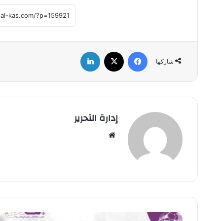
فيسبوك
‫X
لينكدإن
شاركها
إدارة التحرير
موق
ع
الوي
ب
ت