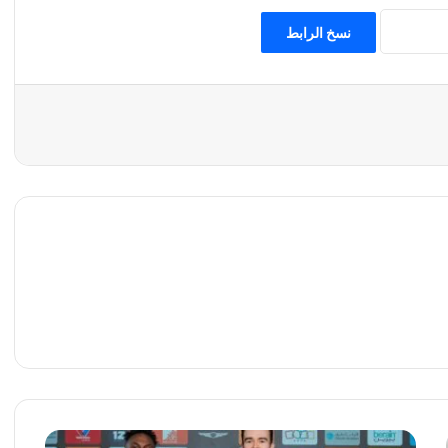
نسخ الرابط
ا