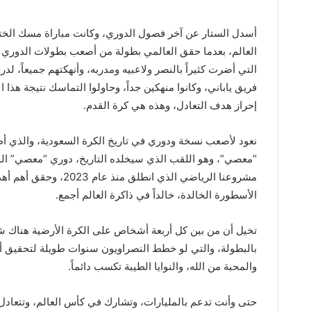
أسدل الستار عن آخر فصول الدوري، وكانت مباراة مسك الختام
العالم، بعدما حقق العالمي بطولة من أصعب بطولات الدوري ف
التي أضرت كثيراً بالنصر ولاعبيه ومدربه، وأنهكتهم جميعاً، لدرجة
فريق ياباني، وكانوا منهكين جداً، وحاولوا التماسك نتيجة هذا ا
إحراز هدف التعادل، وهذه هي كرة القدم.
نعود لأصعب نسخة ودوري في تاريخ الكرة السعودية، والذي أط
“معصي”، وهو اللقب الذي سيخلده التاريخ، دوري “معصي” الذ
مشروعنا الرياضي الذي 
الأسطورة الخالدة، خالداً في ذاكرة العالم أجمع.
تخيل أن من بين كل أربعة أشخاص على الكرة الأرضية هناك شخ
بالبطولة، والتي لو خطط النصراويون سنوات طويلة لتحقيق أه
والمحبة من الله، والنوايا الطيبة تكسب دائماً.
حتى وأنت تدعم بالمليارات، وتشارك في كأس العالم، وتتعادل