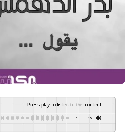
Press play to listen to this content
-:--
1x
GSpeech
Powered By