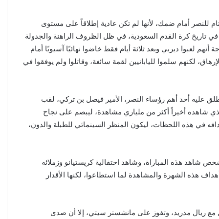
 للنصر أمام ضمك، لأنها لم تكن عادية إطلاقاً على مستوى
ي تاريخ كرة القدم السعودية، في ظل الظروف الراهنة والجدولة
 أنهم لعبوا ديربي وبعد ثلاثة أيام فقط خاضوا نهائيًا آسيويًا أمام
لإرهاق، لكنهم سلموا لليابانيين لقمة سائغة، وقاتلوا ولم يوفقوا في
لق عليه أحد أهم رؤساء النصر، الأمير فيصل بن تركي، لقب
ي شاهده أخيراً أكثر من ملياري مشاهدة، ليبصم على نجاح
انطلق منذ عام 2023، وحقق أهم أهدافه في هذه اللحظات، ليكون المنظر السينمائي للطبلة والدون،
ص شاهد هذه المباراة، وشاهد احتفالية كريستيانو وزملائه
داف هذه الشهرة والمشاهدة لما استطاعوا، لكنها الأقدار
 مع ريال مدريد، وتفوز على مانشستر سيتي، إلا أن صدى