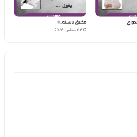
ت
ى
2
لدوري
مضيق يايسله..!!!
0
2
6 أغسطس، 2026
9
ا
س
ت
م
ر
ا
رً
ا
ل
ل
م
ش
ر
و
ع
ا