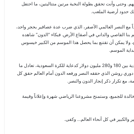
. وحتى وأنت تحقق بطولة النخبة مرتين متتاليتين، ما احتفل
ك حدود أرضية الملعب.
داً مع النصر العالمي الأصفر، الذي ضرب عدة عصافير بحجر واحد،
علم بنا القاصي والداني في أصقاع الأرض. فبكاء “الدون” شاهده
، ولا يمكن أن تقتنع بما يحصل هذا الموسم من الكبير خيسوس
داية الموسم.
ولك أن تتخيل أن الخلاصة تحققت كقيمة إعلانية للكرة السعودية بين 180 و280 مليون دولار كدعاية للكرة السعودية، تعادل ما
 دوري روشن الذي حققه النصر ورفعه الدون أمام العالم حقق كل
 مع تكرار ذكر إنجاز الدون والنصر.
الدة للجميع، وستمنح مشروعنا الرياضي شهرة وإعلاناً وقيمة
ر والكبير في كل أنحاء العالم… وكفى.