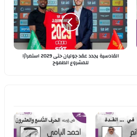
ل
ق
ا
د
س
ي
ة
ي
القادسية يجدد عقد جوليان حتى 2029 استمرارًا
ج
للمشروع الطموح
د
د
ع
ق
د
ج
و
ل
ي
ا
ن
ح