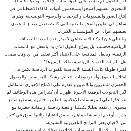
لكن التحول لم يقتصر على المؤسسات الإعلامية وحدها، فصناع
المحتوى أنفسهم أصبحوا يستخدمون أدوات الذكاء الاصطناعي في
إنتاج الصور والفيديوهات والترجمات والرسوم التوضيحية، وهو ما
ساهم في تقليص الفجوة التقنية التي كانت تفصل صناع المحتوى
بصفتهم أفرادا عن المؤسسات الكبرى.
وبالتالي فإن الذكاء الاصطناعي لا يمثل تحديا جديدا للصحافة
الرياضية فحسب، بل يسرّع التحول الذي بدأ بالفعل مع المنصات
الرقمية، ويجعل المنافسة على الانتباه أكثر تعقيدا من أي وقت مضى.
هل ما زالت القنوات الرياضية تملك ما يميزها؟
لفترة طويلة كانت القيمة الأساسية للقنوات الرياضية تكمن في
امتلاك الحقوق وأستوديوهات التحليل وشبكة المراسلين والوصول
الحصري للمدربين واللاعبين والقدرة على الإنتاج الإخباري المتكامل.
لكن التحولات الرقمية الأخيرة أظهرت أن كثيرا من هذه الوظائف لم
تعد حكرا على المؤسسات الإعلامية التقليدية. فاليوم يستطيع صانع
محتوى أن يقدم تحليلا تكتيكيا أو قصة رياضية أو مقابلة حصرية مع
مدرب أو نجم أو نقاشا جماهيريا يحقق انتشارا وتأثيرا يفوق في كثير
من الأحيان بعض البرامج التلفزيونية التقليدية.
ومع ذلك، لا تزال المؤسسات الإعلامية تمتلك عناصر قوة مهمة،