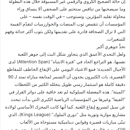
إن حالة الضجيج الكروي والرقمي غير المسبوقة خلال هذه البطولة
وما سيصحبها من تنافس ستحتم على الصحفي ألا ينساق وراء
محاولة تقليد المؤثرين، وتستوجب – في الوقت نفسه – على
المؤسسات أن تتقمص ثوب المنصات والخوارزميات لتقدّم القيمة
التي لا تزال الصحافة قادرة على تقديمها ولكن بثوب أكثر حداثة وفهم
للمتغيرات.
تحدٍّ جوهري أكبر
ولعل التحدي الأعمق الذي يتجاوز شكل البث إلى جوهر اللعبة
نفسها، هو التراجع الحاد في “فترة الانتباه” (Attention Span) لدى
الأجيال الجديدة؛ فمع الاعتياد اليومي على الإيقاع الخاطف للمقاطع
القصيرة، بات الكثيرون يجدون أن التسمر لمتابعة مباراة تمتد لـ 90
دقيقة كاملة هو استثمار زمني طويل يتخلله الكثير من اللحظات
“الميتة”. هذه المعضلة السلوكية لم تعد خافية على دوائر القرار في
“الفيفا” وغيرها من المؤسسات الرياضية الكبرى التي بدأت تبحث
عن سبل لتسريع إيقاع اللعبة. كما أنها كانت المحرك الأساسي لولادة
مشاريع موازية وثورية مثل “دوري الملوك” (Kings League)، الذي
تبنّى مباريات قصيرة وقوانين ديناميكية مستوحاة من الألعاب
الإلكترونية. فالهدف الحقيقي اليوم في هذه الصناعة لم يعد مجرد