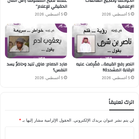
الحوكمة وضجيج الشائعات
عندما تصبح المعلومة رأس المال
ب
الإعلامية
الحقيقي للإعلام”
ت
5 أغسطس، 2026
5 أغسطس، 2026
س
م
ا
ل
ح
ظ
؟
النصر رفع القيمة… ففُرِضت عليه
مارد الدمام: ماضٍ تليد وحاضرٌ يسد
!
الرقابة المشددة!!
النفس؟
"
5 أغسطس، 2026
5 أغسطس، 2026
اترك تعليقاً
لن يتم نشر عنوان بريدك الإلكتروني.
الحقول الإلزامية مشار إليها بـ
*
ا