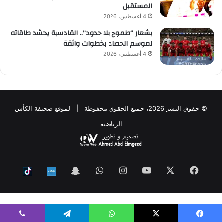
المستقبل
4 أغسطس، 2026
بشعار “طموح بلا حدود”.. القادسية يحشد طاقاته
لموسم الحصاد بخطوات واثقة
4 أغسطس، 2026
© حقوق النشر 2026، جميع الحقوق محفوظة | لموقع صحيفة الكأس
الرياضية
فيسبوك
‫X
‫YouTube
انستقرام
واتساب
Snapchat
ktok
Nabd
WP Twitter Auto Publish
Powered By :
XYZScripts.com