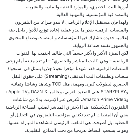
أبرزها البث الحصري، والموارد التقنية والمادية والبشرية،
والمصداقية المؤسسية، والمهنية العالية.
ولهذا فإن مستقبل الإعلام الرياضي لا يبدو صراعا بين التلفزيون
والمنصات الرقمية بقدر ما يبدو عملية إعادة توزيع للأدوار داخل بيئة
إعلامية جديدة تتشارك فيها المؤسسات والمنصات وصناع المحتوى
والجمهور نفسه صناعة الرواية.
لكن الميزة الأكبر والأكثر حسماً التي طالما احتمت بها القنوات
الرياضية – وهي “البث المباشر والحصري” – لم تعد منيعة أمام زحف
المنصات الرقمية. فقد شهدنا مؤخرا تحولا جذريا يتمثل في استحواذ
منصات وتطبيقات البث التدفقي (Streaming) على حقوق النقل
الحصري لبطولات كبرى ومهمة، مثل TOD وشاهد وشاشا وثمانية
وSTARZPLAY على الصعيد العربي، وعالميا كـ DAZN وApple TV+
وAmazon Prime Video، لتُعرض عبر الإنترنت بدلا من شاشات
التلفزيون الكلاسيكية. هذا الاختراق المباشر لصلب الصناعة الرياضية
يعني أن المنصات لم تعد تكتفي بمزاحمة التلفزيون في التحليل أو
التغطية، بل أصبحت هي الملعب الرئيسي لمشاهدة المباراة نفسها،
وهو ما يسحب البساط تدريجيا من تحت النماذج التقليدية.