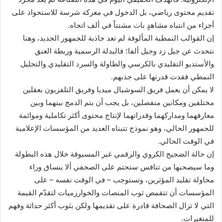
تقديم محتوى رياضي، بل الدخول في معركة شرسة للاستحواذ على
أجزاء من انتباه مشاهدٍ بات مشتتاً في ألف اتجاه.
إن القوالب النمطية المألوفة لم تعد جاذبة للجمهور الجديد، وهنا
نتحدث عن جيل زد وجيل ألفا؛ فالبدلة الرسمية وربطة العنق
والأستديو التقليدي بالكرسي والطاولة والسرد التقليدي والتحليل
النمطي فقدت قدرتها على جذبهم.
لا يمكن أن يعمل فريق السوشيال ميديا وفريق التلفزيون بعقلين
مختلفين ومكانين منفصلين، بل يجب أن يتم الدمج بينهما وبين
معارفهما ومداركهما وقدراتهما لإنتاج محتوى أكثر تكاملية وموائمة
للجمهور الحالي، وهو نموذج تتبناه العديد من المؤسسات الإعلامية
في الوقت الحالي.
إن حالة الضجيج الكروي والرقمي غير المسبوقة خلال هذه البطولة
وما سيصحبها من تنافس ستحتم على الصحفي ألا ينساق وراء
محاولة تقليد المؤثرين، وتستوجب – في الوقت نفسه – على
المؤسسات أن تتقمص ثوب المنصات والخوارزميات لتقدّم القيمة
التي لا تزال الصحافة قادرة على تقديمها ولكن بثوب أكثر حداثة وفهم
للمتغيرات.