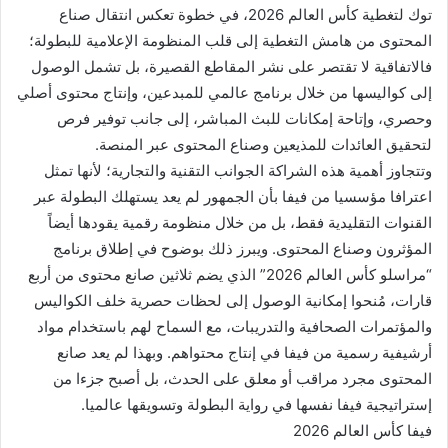
توك لتغطية كأس العالم 2026، في خطوة تعكس انتقال صناع
المحتوى من هامش التغطية إلى قلب المنظومة الإعلامية للبطولة؛
فالاتفاقية لا تقتصر على نشر المقاطع القصيرة، بل تشمل الوصول
إلى كواليسها من خلال برنامج عالمي للمبدعين، وإنتاج محتوى أصلي
وحصري، وإتاحة إمكانات للبث المباشر، إلى جانب توفير فرص
لتحقيق العائدات للمذيعين وصناع المحتوى عبر المنصة.
وتتجاوز أهمية هذه الشراكة الجوانب التقنية والتجارية؛ لأنها تمثل
اعترافا مؤسسيا من فيفا بأن الجمهور لم يعد يستهلك البطولة عبر
القنوات التقليدية فقط، بل من خلال منظومة رقمية يقودها أيضاً
المؤثرون وصناع المحتوى. ويبرز ذلك بوضوح في إطلاق برنامج
“مراسلو كأس العالم 2026” الذي يضم ثلاثين صانع محتوى من أربع
قارات، مُنحوا إمكانية الوصول إلى لحظات حصرية خلف الكواليس
والمؤتمرات الصحافية والتدريبات، مع السماح لهم باستخدام مواد
أرشيفية رسمية من فيفا في إنتاج محتواهم. وبهذا لم يعد صانع
المحتوى مجرد مراقب أو معلق على الحدث، بل أصبح جزءا من
إستراتيجية فيفا نفسها في رواية البطولة وتسويقها عالميا.
فيفا كأس العالم 2026