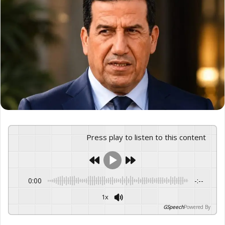
Press play to listen to this content
0:00
-:--
1x
GSpeech
Powered By