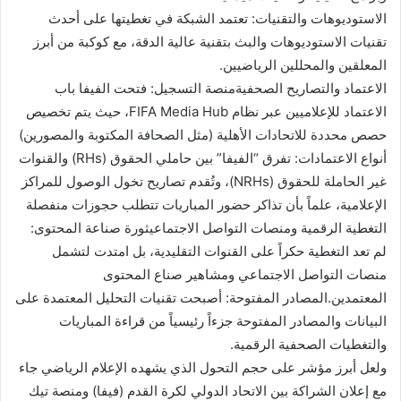
الاستوديوهات والتقنيات: تعتمد الشبكة في تغطيتها على أحدث
تقنيات الاستوديوهات والبث بتقنية عالية الدقة، مع كوكبة من أبرز
المعلقين والمحللين الرياضيين.
الاعتماد والتصاريح الصحفيةمنصة التسجيل: فتحت الفيفا باب
الاعتماد للإعلاميين عبر نظام FIFA Media Hub، حيث يتم تخصيص
حصص محددة للاتحادات الأهلية (مثل الصحافة المكتوبة والمصورين)
أنواع الاعتمادات: تفرق “الفيفا” بين حاملي الحقوق (RHs) والقنوات
غير الحاملة للحقوق (NRHs)، وتُقدم تصاريح تخول الوصول للمراكز
الإعلامية، علماً بأن تذاكر حضور المباريات تتطلب حجوزات منفصلة
التغطية الرقمية ومنصات التواصل الاجتماعيثورة صناعة المحتوى:
لم تعد التغطية حكراً على القنوات التقليدية، بل امتدت لتشمل
منصات التواصل الاجتماعي ومشاهير صناع المحتوى
المعتمدين.المصادر المفتوحة: أصبحت تقنيات التحليل المعتمدة على
البيانات والمصادر المفتوحة جزءاً رئيسياً من قراءة المباريات
والتغطيات الصحفية الرقمية.
ولعل أبرز مؤشر على حجم التحول الذي يشهده الإعلام الرياضي جاء
مع إعلان الشراكة بين الاتحاد الدولي لكرة القدم (فيفا) ومنصة تيك