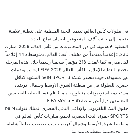
في بطولات كأس العالم، تعتمد اللجنة المنظمة على تغطية إعلامية
ضخمة إلى جانب آلاف المتطوعين لضمان نجاح الحدث.
التغطية الإعلامية: في دور المجموعات من كأس العالم 2026، شارك
5,230 إعلامياً معتمداً من مختلف أنحاء العالم، بمتوسط 445 إعلامياً
لكل مباراة، كما عُقدت 218 مؤتمراً صحفياً رسمياً خلال هذه المرحلة
تخضع التغطية الإعلامية لكأس العالم FIFA 2026 لمعايير وتقنيات
غير مسبوقة، حيث تتصدر شبكة beIN SPORTS المشهد كناقل
حصري للبطولة في من منطقة الشرق الأوسط وشمال أفريقيا،
مستخدمة استوديوهات متطورة، بينما تُنظم فيفا العملية للصحفيين
المعتمدين دولياً عبر منصة FIFA Media Hub
حقوق البث التلفزيوني والإذاعي الناقل الحصري: تمتلك قنوات beIN
SPORTS حقوق البث الحصرية لجميع مباريات كأس العالم في
منطقة الشرق الأوسط وشمال أفريقيا، حيث خصصت خططاً شاملة
وبرامج تحليلية وتغطيات ميدانية.