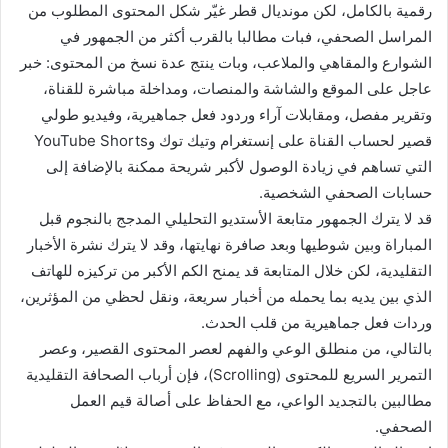
رقمية بالكامل، لكن مونديال قطر غيّر شكل المحتوى المطلوب من
المراسل الصحفي، فبات مطالبا بالقرب أكثر من الجمهور في
الشوارع والمقاهي والملاعب، وبات ينتج عدة نسخ من المحتوى: خبر
عاجل على الموقع والشاشة والمنصات، ومداخلة مباشرة للقناة،
وتقرير مفصل، ومقابلات آراء وردود فعل جماهيرية، وفيديو طولي
قصير لحساب القناة على إنستغرام وتيك توك وYouTube Shorts
التي تساهم في زيادة الوصول لأكبر شريحة ممكنة بالإضافة إلى
حسابات الصحفي الشخصية.
قد لا يترك الجمهور متابعة الأستديو التحليلي المدجج بالنجوم قبل
المباراة وبين شوطيها وبعد صافرة نهايتها، وقد لا يترك نشرة الأخبار
التقليدية، لكن خلال المتابعة قد يمنح الكم الأكبر من تركيزه للهاتف
الذي بين يديه بما يحمله من أخبار سريعة، ونقل لحظي من المؤثرين،
وردات فعل جماهيرية من قلب الحدث.
بالتالي، من منطلق الوعي والفهم لعصر المحتوى القصير، وعصر
التمرير السريع للمحتوى (Scrolling)، فإن أرباب الصحافة التقليدية
مطالبين بالتجديد الواعي، مع الحفاظ على أصالة قيم العمل
الصحفي.