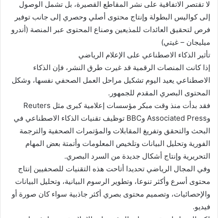
لا تقتصر الاتفاقية على نشر المقاطع القصيرة، بل تشمل الوصول
إلى كواليس البطولة وإنتاج محتوى أصلي وحصري إلى جانب توفير
فرص لتحقيق العائدات للمذيعين وصناع المحتوى عبر المنصة (أندرو
ميليجان – غيتي)
تأثير الذكاء الاصطناعي على الإعلام الرياضي
إذا كانت المنصات الرقمية قد غيرت طرق النشر، فإن الذكاء
الاصطناعي يعيد اليوم تشكيل مراحل العمل الصحفي نفسها، وشكل
المحتوى البصري المقدم للجمهور.
فقد بدأت منذ وقت مبكر مؤسسات إعلامية كبرى مثل Reuters
وAssociated Press وBBC توظيف تقنيات الذكاء الاصطناعي في
البحث والتحقق وتفريغ المقابلات والمؤتمرات الصحفية والترجمة
الفورية وتحليل البيانات وتلخيص المعلومات وأتمتة بعض المهام
التحريرية وإنتاج أشكال جديدة من السرد البصري.
وفي المجال الرياضي تحديدا أتاحت هذه التقنيات للصحفيين إنتاج
محتوى أسرع وأكثر تنوعا، وتطوير الرسوم البيانية، وتحليل البيانات
والإحصائيات، وتصميم محتوى بصري أكثر جاذبية سواء كان صورة أو
فيديو.