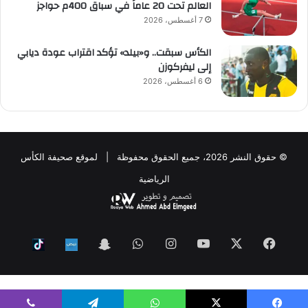
العالم تحت 20 عاماً في سباق 400م حواجز
7 أغسطس، 2026
الكأس سبقت.. و«بيلد» تؤكد اقتراب عودة ديابي
إلى ليفركوزن
6 أغسطس، 2026
© حقوق النشر 2026، جميع الحقوق محفوظة | لموقع صحيفة الكأس
الرياضية
فيسبوك
‫X
‫YouTube
انستقرام
واتساب
Snapchat
ktok
Nabd