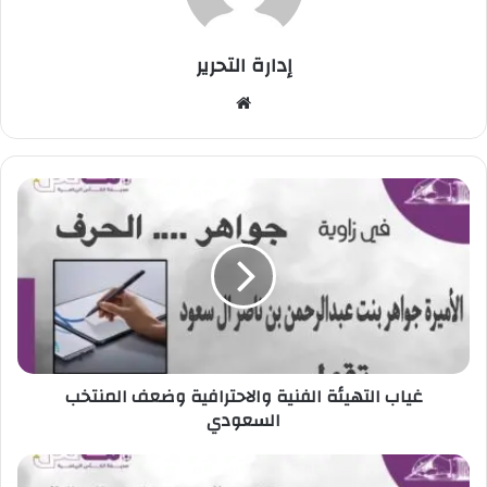
إدارة التحرير
موق
ع
الوي
ب
غ
ي
ا
ب
ا
ل
ت
ه
ي
غياب التهيئة الفنية والاحترافية وضعف المنتخب
ئ
السعودي
ة
ا
ل
م
ف