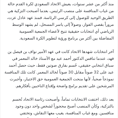
منذ أكثر من عشر سنوات، يعيش الاتحاد السعودي لكرة القدم حالة
من غياب المنافسة على منصب الرئيس، بعدما أصبحت التزكية هي
الطريق الوحيد للوصول إلى كرسي الرئاسة. فمنذ عهد عادل عزت،
مروراً بقصي الفواز، وصولاً إلى ياسر المسحل، لم يشهد الوسط
الرياضي أي انتخابات حقيقية تتيح لأعضاء الجمعية العمومية
المفاضلة بين أكثر من برنامج ورؤية لتطوير الكرة السعودية.
آخر انتخابات شهدها الاتحاد كانت في عهد الأمير نواف بن فيصل بن
فهد، عندما تنافس الدكتور أحمد عيد مع الأستاذ خالد المعمر في
سباق انتخابي حقيقي، حُسم بفارق صوتين فقط، حيث حصل أحمد
عيد على 32 صوتاً مقابل 30 صوتاً لخالد المعمر. كانت تلك المنافسة
نموذجاً صحياً، لأنها منحت الجمعية العمومية حق الاختيار، وأجبرت
المرشحين على تقديم برامج واضحة وإقناع الناخبين بأفكارهم.
بعد ذلك، اختفت الانتخابات تماماً، وأصبحت رئاسة الاتحاد تُحسم
بالتزكية، وكأن المنصب أصبح محجوزاً لشخص واحد دون وجود
منافسين. ومع غياب المنافسة، يغيب معها النقاش، وتختفي