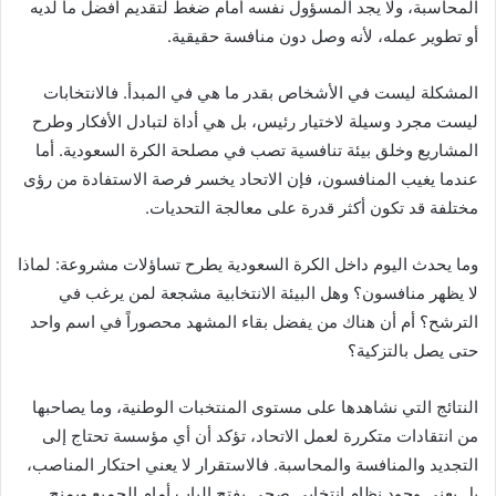
المحاسبة، ولا يجد المسؤول نفسه أمام ضغط لتقديم أفضل ما لديه
أو تطوير عمله، لأنه وصل دون منافسة حقيقية.
المشكلة ليست في الأشخاص بقدر ما هي في المبدأ. فالانتخابات
ليست مجرد وسيلة لاختيار رئيس، بل هي أداة لتبادل الأفكار وطرح
المشاريع وخلق بيئة تنافسية تصب في مصلحة الكرة السعودية. أما
عندما يغيب المنافسون، فإن الاتحاد يخسر فرصة الاستفادة من رؤى
مختلفة قد تكون أكثر قدرة على معالجة التحديات.
وما يحدث اليوم داخل الكرة السعودية يطرح تساؤلات مشروعة: لماذا
لا يظهر منافسون؟ وهل البيئة الانتخابية مشجعة لمن يرغب في
الترشح؟ أم أن هناك من يفضل بقاء المشهد محصوراً في اسم واحد
حتى يصل بالتزكية؟
النتائج التي نشاهدها على مستوى المنتخبات الوطنية، وما يصاحبها
من انتقادات متكررة لعمل الاتحاد، تؤكد أن أي مؤسسة تحتاج إلى
التجديد والمنافسة والمحاسبة. فالاستقرار لا يعني احتكار المناصب،
بل يعني وجود نظام انتخابي صحي يفتح الباب أمام الجميع ويمنح