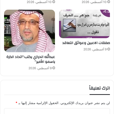
10 أغسطس، 2026
10 أغسطس، 2026
ن
ن
ت
ا
خ
ل
ب
ن
ا
ت
ل
ي
س
ج
ع
ة
صفقات الاعبين وعوائق التعاقد
و
ا
9 أغسطس، 2026
د
ل
عبدالله الحرازي يكتب:”اتحاد الكرة
ي
ط
ياسمو الأمير”
ب
ي
9 أغسطس، 2026
ع
ي
ة
اترك تعليقاً
لن يتم نشر عنوان بريدك الإلكتروني.
الحقول الإلزامية مشار إليها بـ
*
ا